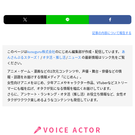
記事の内容について報告する
このページは
kusuguru株式会社
のにじめん編集部が作成・配信しています。
あ
んさんぶるスターズ！
/
オタ活・推し活
/
ニュース
の最新情報はリンク先をご覧
ください。
アニメ・ゲーム・漫画などの2次元コンテンツや、声優・舞台・俳優などの情
報・話題をお届けする情報メディア「にじめん」。
女性向けアニメをはじめ、少年アニメやキャラクター作品、VTuberなどストリー
マーにも幅を広げ、オタクが気になる情報を幅広くお届けしています。
さらに、アンケート・ランキング・オタ活（推し活）お役立ち情報など、女性オ
タクがワクワク楽しめるようなコンテンツも発信しています。
VOICE ACTOR