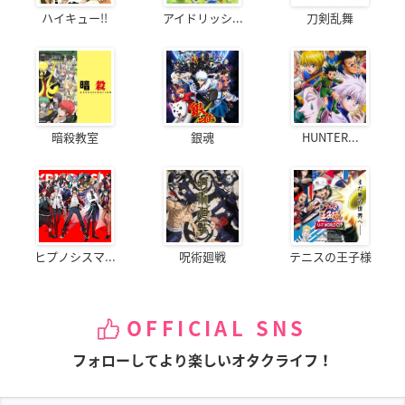
ハイキュー!!
アイドリッシ...
刀剣乱舞
暗殺教室
銀魂
HUNTER...
ヒプノシスマ...
呪術廻戦
テニスの王子様
OFFICIAL SNS
フォローしてより楽しいオタクライフ！