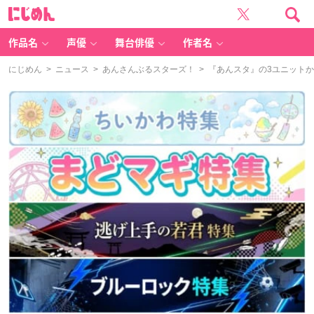
に
じ
め
ん
作品名
声優
舞台俳優
作者名
にじめん
>
ニュース
>
あんさんぶるスターズ！
> 『あんスタ』の3ユニット