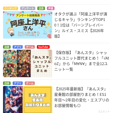
ランキング
アンケート
話題
声優
オタクが選ぶ「阿座上洋平が演
じるキャラ」ランキングTOP1
0！1位は『バーンブレイバー
ン』ルイス・スミス【2026年
版】
話題
アプリ
ゲーム
YouTube
【保存版】『あんスタ』シャッ
フルユニット歴代まとめ！「√At
oZ」から「M∀N∀」まで全12ユ
ニット一覧
話題
アプリ
ゲーム
【2025年最新版】『あんスタ』
星奏館の部屋割りまとめ！ES1
年目〜2年目の変化・エスプリの
お部屋情報も◎
3コメント