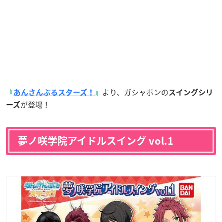
より、ガシャポンの
『
あんさんぶるスターズ！
』
スイングシリ
が登場！
ーズ
夢ノ咲学院アイドルスイング vol.1