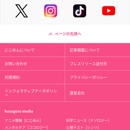
ページの先頭へ
にじめんについて
記事掲載について
お問い合わせ
プレスリリース送付先
利用規約
プライバシーポリシー
インフォマティブデータポリシ
運営会社
ー
kusuguru
media
アニメ情報［にじめん］
科学ニュース［ナゾロジー］
メンタルケア［ココロジー］
心理テスト［シンリ］