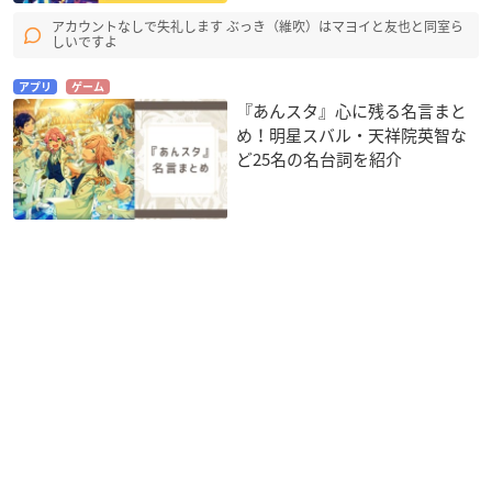
アカウントなしで失礼します ぶっき（維吹）はマヨイと友也と同室ら
しいですよ
アプリ
ゲーム
『あんスタ』心に残る名言まと
め！明星スバル・天祥院英智な
ど25名の名台詞を紹介