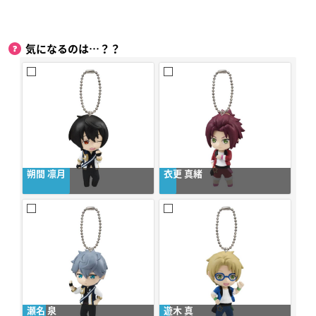
気になるのは…？？
朔間 凛月
衣更 真緒
瀬名 泉
遊木 真