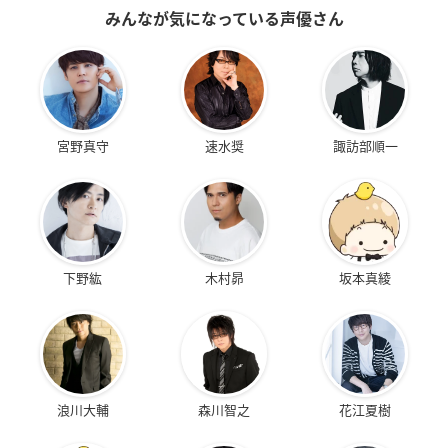
みんなが気になっている声優さん
宮野真守
速水奨
諏訪部順一
下野紘
木村昴
坂本真綾
浪川大輔
森川智之
花江夏樹