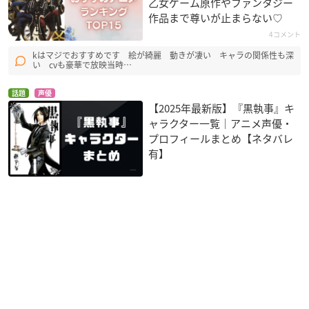
乙女ゲーム原作やファンタジー
作品まで尊いが止まらない♡
4コメント
kはマジでおすすめです 絵が綺麗 動きが凄い キャラの関係性も深
い cvも豪華で放映当時…
話題
声優
【2025年最新版】『黒執事』キ
ャラクター一覧｜アニメ声優・
プロフィールまとめ【ネタバレ
有】