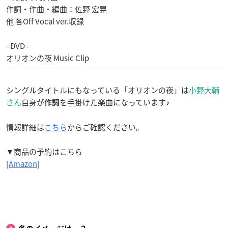
作詞・作曲・編曲：佐野 宏晃
他 各Off Vocal ver.収録
=DVD=
オリオンの夜 Music Clip
シングルタイトルにもなっている「オリオンの夜」は
小野大輔
さん
自身が
を手掛けた楽曲になっています♪
作詞
情報詳細は
こちら
からご確認ください。
▼商品の予約はこちら
[
Amazon
]