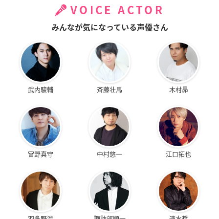
VOICE ACTOR
みんなが気になっている声優さん
武内駿輔
斉藤壮馬
木村昴
宮野真守
中村悠一
江口拓也
羽多野渉
諏訪部順一
速水奨