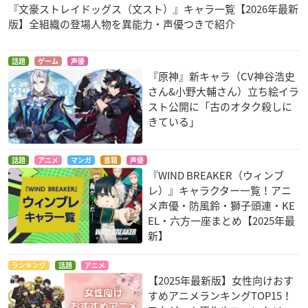
『文豪ストレイドッグス（文スト）』キャラ一覧【2026年最新
版】全組織の登場人物を異能力・声優つきで紹介
話題
ゲーム
声優
『原神』新キャラ（CV神谷浩史
さん&小野大輔さん）立ち絵イラ
スト公開に「古のオタク殺しに
きている」
話題
アニメ
マンガ
書籍
声優
『WIND BREAKER（ウィンブ
レ）』キャラクター一覧！アニ
メ声優・防風鈴・獅子頭連・KE
EL・六方一座まとめ【2025年最
新】
ランキング
話題
アニメ
【2025年最新版】女性向けおす
すめアニメランキングTOP15！