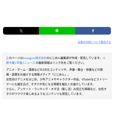
記事の内容について報告する
このページは
kusuguru株式会社
のにじめん編集部が作成・配信しています。
小
野大輔
/
声優
/
ニュース
の最新情報はリンク先をご覧ください。
アニメ・ゲーム・漫画などの2次元コンテンツや、声優・舞台・俳優などの情
報・話題をお届けする情報メディア「にじめん」。
女性向けアニメをはじめ、少年アニメやキャラクター作品、VTuberなどストリー
マーにも幅を広げ、オタクが気になる情報を幅広くお届けしています。
さらに、アンケート・ランキング・オタ活（推し活）お役立ち情報など、女性オ
タクがワクワク楽しめるようなコンテンツも発信しています。