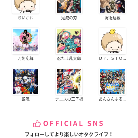
ちいかわ
鬼滅の刃
呪術廻戦
刀剣乱舞
忍たま乱太郎
Ｄｒ．ＳＴＯ...
銀魂
テニスの王子様
あんさんぶる...
OFFICIAL SNS
フォローしてより楽しいオタクライフ！