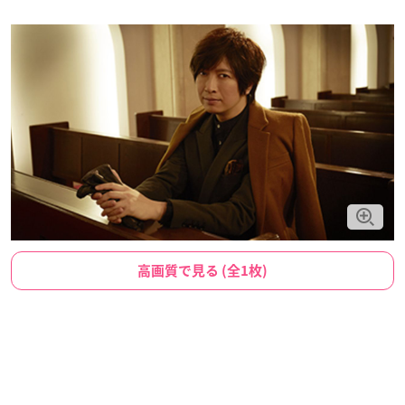
高画質で見る (全1枚)