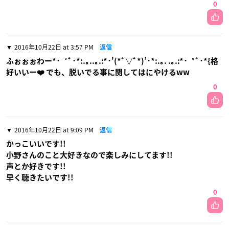
0
2016年10月22日 at 3:57 PM
返信
ふぉぉぉわー*･゜ﾟ･*:.｡..｡.:*･'(*ﾟ▽ﾟ*)’･*:.｡. .｡.:*･゜ﾟ･*{格
好いいー❤️ でも、脱いでる事に関してはにやけるww
0
2016年10月22日 at 9:09 PM
返信
かっこいいです!!
小野さんのこと大好きなので楽しみにしてます!!
声とか好きです!!
早く聴きたいです!!
0