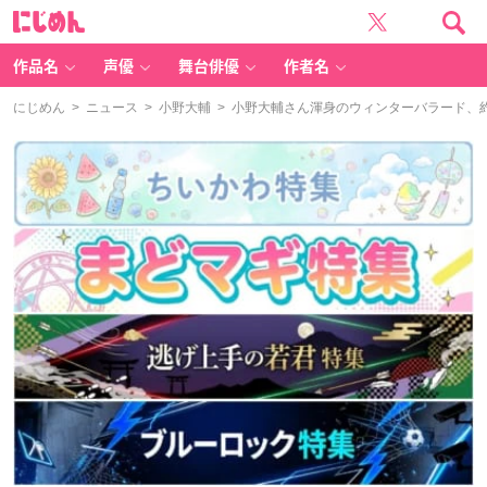
に
じ
め
ん
作品名
声優
舞台俳優
作者名
にじめん
>
ニュース
>
小野大輔
> 小野大輔さん渾身のウィンターバラード、