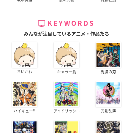
KEYWORDS
みんなが注目しているアニメ・作品たち
ちいかわ
キャラ一覧
鬼滅の刃
ハイキュー!!
アイドリッシ...
刀剣乱舞