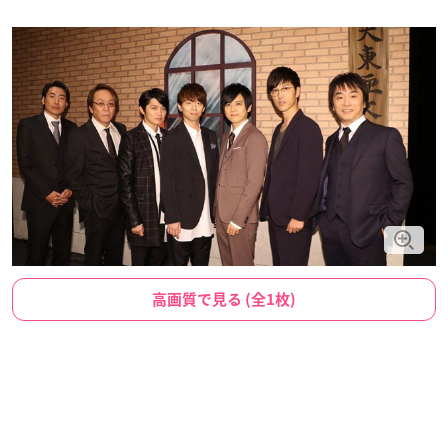
高画質で見る (全1枚)