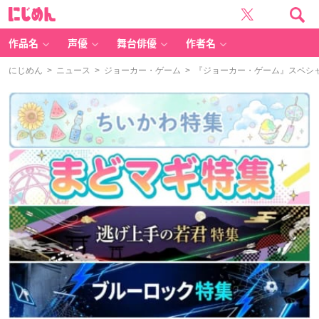
に
じ
め
ん
作品名
声優
舞台俳優
作者名
にじめん
>
ニュース
>
ジョーカー・ゲーム
> 『ジョーカー・ゲーム』スペシ