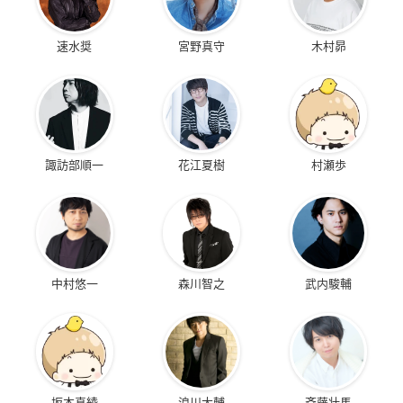
速水奨
宮野真守
木村昴
諏訪部順一
花江夏樹
村瀬歩
中村悠一
森川智之
武内駿輔
坂本真綾
浪川大輔
斉藤壮馬