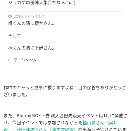
ジョカゲ声優陣大集合だなぁ( ˘ω˘)
2016.10.17 13:41
梶くんの隣に櫻井さん。
そして
梶くんの隣に下野さん。
(￣∇￣*)ゞﾍﾍﾍ
作中のキャラと見事に被りますよね！目の保養をありがとうご
ざいました。
また、Blu-ray BOX下巻 購入者優先販売イベントは1月に開催さ
れ、今回イベントでは参加されなかった
福山潤さん（実井
役）、津田健次郎さん（蒲生次郎役）
の出演も予定されていま