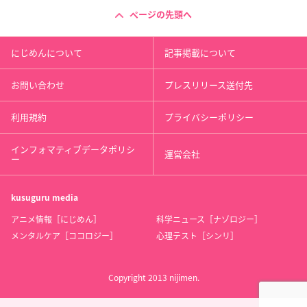
ページの先頭へ
にじめんについて
記事掲載について
お問い合わせ
プレスリリース送付先
利用規約
プライバシーポリシー
インフォマティブデータポリシ
運営会社
ー
kusuguru
media
アニメ情報［にじめん］
科学ニュース［ナゾロジー］
メンタルケア［ココロジー］
心理テスト［シンリ］
Copyright 2013 nijimen.