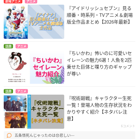
劇場アニメ
アニメ
『アイドリッシュセブン』見る
順番・時系列・TVアニメ＆劇場
版全作品まとめ【2026年最新】
話題
アニメ
『ちいかわ』怖いのに可愛いセ
イレーンの魅力6選！人魚を2匹
乗せた巨体と喋り方のギャップ
が尊い
話題
アニメ
『呪術廻戦』キャラクター生死
一覧！登場人物の生存状況をわ
かりやすく紹介【ネタバレ注
意】
6コメント
五条悟死んじゃったのは😞悲しい⋯