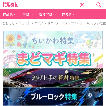
に
じ
め
ん
作品名
声優
舞台俳優
作者名
にじめん
>
ニュース
>
アニメ
> 秋アニメ『ヤング ブラック・ジャック』の