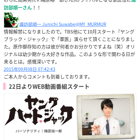
！！
訪部順一さん
諏訪部順一 Junichi Suwabe
@MY_MURMUR
情報解禁になりましたので。TBS他にて10月スタート『ヤング
ブラック・ジャック』で「軍医」演らせて頂くことになりまし
た。原作御存知の方は彼が何者かお分かりですよね（笑）オリ
ジナルは幼少期から大好きな作品。このような形で関わる日が
来るとは。感慨深いです。
2015年09月08日 07:42:43
ご本人からコメントも到着しております。
22日よりWEB動画番組スタート