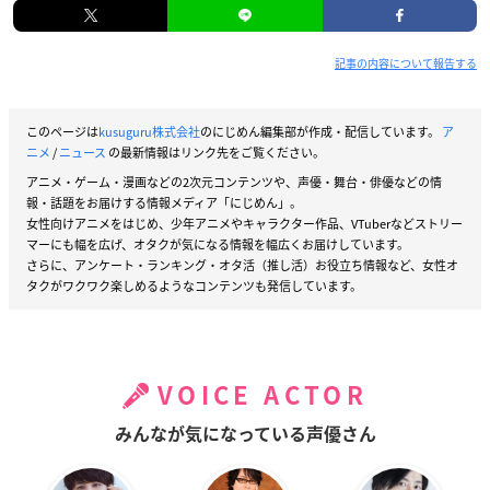
記事の内容について報告する
このページは
kusuguru株式会社
のにじめん編集部が作成・配信しています。
ア
ニメ
/
ニュース
の最新情報はリンク先をご覧ください。
アニメ・ゲーム・漫画などの2次元コンテンツや、声優・舞台・俳優などの情
報・話題をお届けする情報メディア「にじめん」。
女性向けアニメをはじめ、少年アニメやキャラクター作品、VTuberなどストリー
マーにも幅を広げ、オタクが気になる情報を幅広くお届けしています。
さらに、アンケート・ランキング・オタ活（推し活）お役立ち情報など、女性オ
タクがワクワク楽しめるようなコンテンツも発信しています。
VOICE ACTOR
みんなが気になっている声優さん