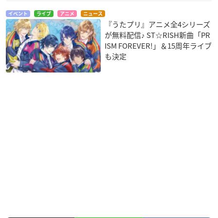
イベント
ライブ
アニメ
ニュース
『うたプリ』アニメ全4シリーズ
が無料配信♪ ST☆RISH新曲「PR
ISM FOREVER!」＆15周年ライブ
も決定