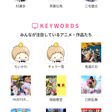
村瀬歩
斉藤壮馬
三宅健太
KEYWORDS
みんなが注目しているアニメ・作品たち
ちいかわ
キャラ一覧
鬼滅の刃
HUNTER...
暗殺教室
刀剣乱舞