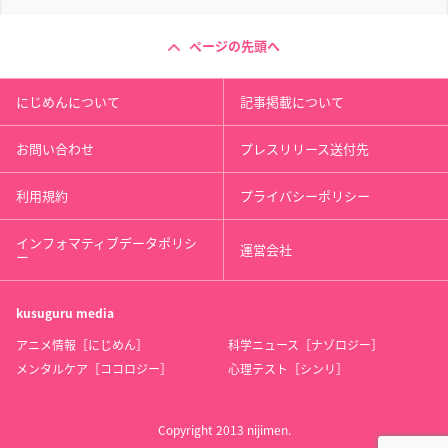
ページの先頭へ
にじめんについて
記事掲載について
お問い合わせ
プレスリリース送付先
利用規約
プライバシーポリシー
インフォマティブデータポリシ
運営会社
ー
kusuguru
media
アニメ情報［にじめん］
科学ニュース［ナゾロジー］
メンタルケア［ココロジー］
心理テスト［シンリ］
Copyright 2013 nijimen.