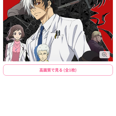
高画質で見る (全1枚)