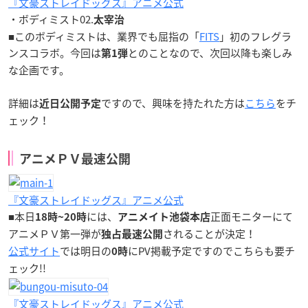
『文豪ストレイドッグス』アニメ公式
・ボディミスト02.
太宰治
■このボディミストは、業界でも屈指の「
FITS
」初のフレグラ
ンスコラボ。今回は
とのことなので、次回以降も楽しみ
第1弾
な企画です。
詳細は
ですので、興味を持たれた方は
こちら
をチ
近日公開予定
ェック！
アニメＰＶ最速公開
『文豪ストレイドッグス』アニメ公式
■本日
には、
正面モニターにて
18時~20時
アニメイト池袋本店
アニメＰＶ第一弾が
されることが決定！
独占最速公開
公式サイト
では明日の
にPV掲載予定ですのでこちらも要チ
0時
ェック!!
『文豪ストレイドッグス』アニメ公式