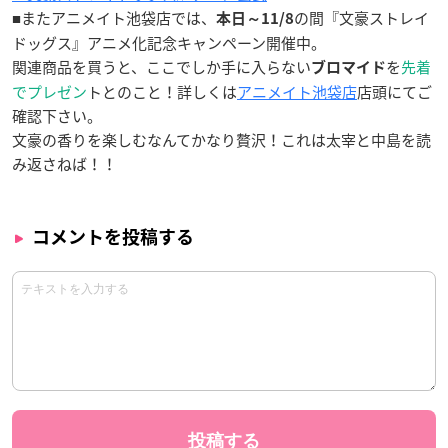
■またアニメイト池袋店では、
の間『文豪ストレイ
本日～11/8
ドッグス』アニメ化記念キャンペーン開催中。
関連商品を買うと、ここでしか手に入らない
を
先着
ブロマイド
でプレゼン
トとのこと！詳しくは
アニメイト池袋店
店頭にてご
確認下さい。
文豪の香りを楽しむなんてかなり贅沢！これは太宰と中島を読
み返さねば！！
コメントを投稿する