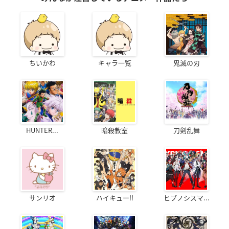
ちいかわ
キャラ一覧
鬼滅の刃
HUNTER...
暗殺教室
刀剣乱舞
サンリオ
ハイキュー!!
ヒプノシスマ...