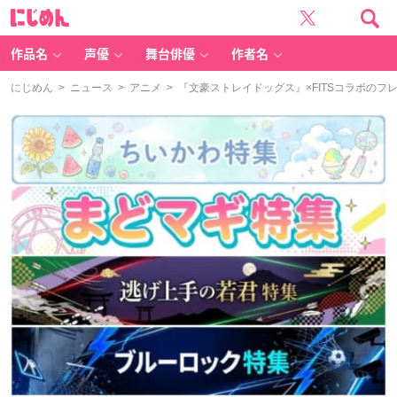
に
じ
め
ん
作品名
声優
舞台俳優
作者名
にじめん
>
ニュース
>
アニメ
> 『文豪ストレイドッグス』×FITSコラボのフ