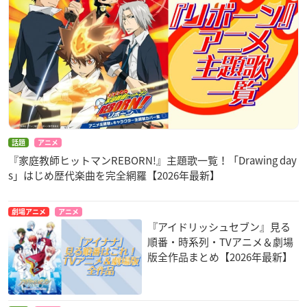
話題
アニメ
『家庭教師ヒットマンREBORN!』主題歌一覧！「Drawing day
s」はじめ歴代楽曲を完全網羅【2026年最新】
劇場アニメ
アニメ
『アイドリッシュセブン』見る
順番・時系列・TVアニメ＆劇場
版全作品まとめ【2026年最新】