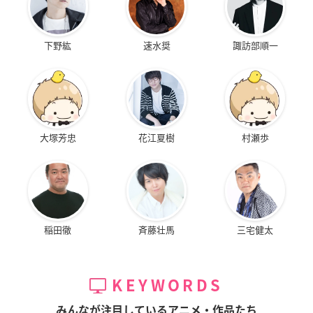
下野紘
速水奨
諏訪部順一
大塚芳忠
花江夏樹
村瀬歩
稲田徹
斉藤壮馬
三宅健太
KEYWORDS
みんなが注目しているアニメ・作品たち