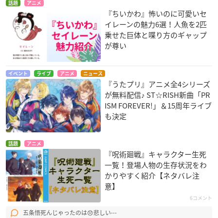
話題
アニメ
『ちいかわ』怖いのに可愛いセ
イレーンの魅力6選！人魚を2匹
乗せた巨体と喋り方のギャップ
が尊い
イベント
ライブ
アニメ
ニュース
『うたプリ』アニメ全4シリーズ
が無料配信♪ ST☆RISH新曲「PR
ISM FOREVER!」＆15周年ライブ
も決定
話題
アニメ
『呪術廻戦』キャラクター生死
一覧！登場人物の生存状況をわ
かりやすく紹介【ネタバレ注
意】
6コメント
五条悟死んじゃったのは😞悲しい⋯