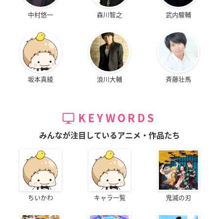
中村悠一
森川智之
武内駿輔
坂本真綾
浪川大輔
斉藤壮馬
KEYWORDS
みんなが注目しているアニメ・作品たち
ちいかわ
キャラ一覧
鬼滅の刃