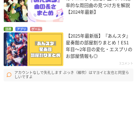
率的な周回曲の見つけ方を解説
【2024年最新】
話題
アプリ
ゲーム
【2025年最新版】『あんスタ』
星奏館の部屋割りまとめ！ES1
年目〜2年目の変化・エスプリの
お部屋情報も◎
3コメント
アカウントなしで失礼します ぶっき（維吹）はマヨイと友也と同室ら
しいですよ