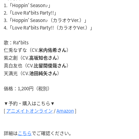
1.「Hoppin’ Season♪」
2.「Love Ra*bits Party!!」
3.「Hoppin’ Season♪（カラオケVer.）」
4.「Love Ra*bits Party!!（カラオケVer.）」
歌：Ra*bits
仁兎なずな（CV.
）
米内佑希さん
紫之創（CV.
）
高坂知也さん
真白友也（CV.
）
比留間俊哉さん
天満光（CV.
）
池田純矢さん
価格：1,200円（税別）
▼予約・購入はこちら▼
[
アニメイトオンライン
/
Amazon
]
詳細は
こちら
でご確認ください。