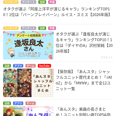
ランキング
アンケート
話題
声優
オタクが選ぶ「阿座上洋平が演じるキャラ」ランキングTOP1
0！1位は『バーンブレイバーン』ルイス・スミス【2026年版】
ランキング
アンケート
話題
声優
オタクが選ぶ「逢坂良太が演じ
るキャラ」ランキングTOP10！1
位は『ダイヤのA』沢村栄純【20
26年版】
2コメント
話題
アプリ
ゲーム
YouTube
【保存版】『あんスタ』シャッ
フルユニット歴代まとめ！「√At
oZ」から「M∀N∀」まで全12ユ
ニット一覧
話題
アプリ
ゲーム
『あんスタ』楽曲の長さまと
め！ユニット別短い曲TOP5&効