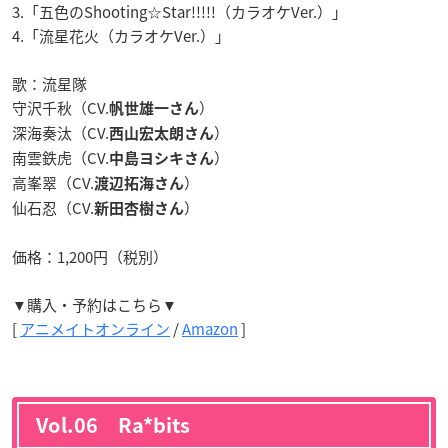
3.「五色のShooting☆Star!!!!!（カラオケVer.）」
4.「流星花火（カラオケVer.）」
歌：流星隊
守沢千秋（CV.
）
帆世雄一さん
深海奏汰（CV.
）
西山宏太朗さん
南雲鉄虎（CV.
）
中島ヨシキさん
高峯翠（CV.
）
渡辺拓海さん
仙石忍（CV.
）
新田杏樹さん
価格：1,200円（税別）
▼購入・予約はこちら▼
[
アニメイトオンライン
/
Amazon
]
Vol.06 Ra*bits