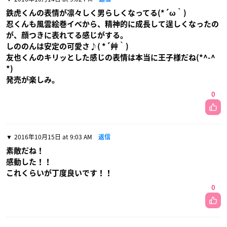
鉄虎くんの表情が凛々しく男らしくなってる(*´ω｀)
忍くんも風雲絵巻イベから、精神的に成長して逞しくなったの
が、顔つきに表れてる感じがする。
しののんは安定の可愛さ♪( *´艸｀)
友也くんのキリッとした感じの表情は本当に王子様だね(*^-^
*)
発売が楽しみ。
0
2016年10月15日 at 9:03 AM
返信
素敵だね！
感動した！！
これくらいが丁度良いです！！
0