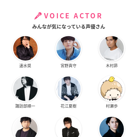
VOICE ACTOR
みんなが気になっている声優さん
速水奨
宮野真守
木村昴
諏訪部順一
花江夏樹
村瀬歩