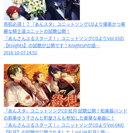
鳥肌必須！？『あんスタ』ユニットソングCDより優美かつ華
麗な騎士道ユニットの試聴公開！
『あんさんぶるスターズ！』ユニットソングCDよりVol.03の
【Knights】の試聴が公開です！KnightsPの語…
2016-10-07 14:51
『あんスタ』ユニットソングCD 紅月 試聴公開！和楽器バンド
の鈴華ゆう子さんと町屋さんも参加した豪華な楽曲に！
『あんさんぶるスターズ！』ユニットソングCDよりVol.04の
【紅月】の試聴が公開されました！vol.04 紅月1.想…