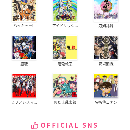
ハイキュー!!
アイドリッシ...
刀剣乱舞
銀魂
暗殺教室
呪術廻戦
ヒプノシスマ...
忍たま乱太郎
名探偵コナン
OFFICIAL SNS