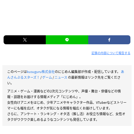
記事の内容について報告する
このページは
kusuguru株式会社
のにじめん編集部が作成・配信しています。
あ
んさんぶるスターズ！
/
ゲーム
/
ニュース
の最新情報はリンク先をご覧くださ
い。
アニメ・ゲーム・漫画などの2次元コンテンツや、声優・舞台・俳優などの情
報・話題をお届けする情報メディア「にじめん」。
女性向けアニメをはじめ、少年アニメやキャラクター作品、VTuberなどストリー
マーにも幅を広げ、オタクが気になる情報を幅広くお届けしています。
さらに、アンケート・ランキング・オタ活（推し活）お役立ち情報など、女性オ
タクがワクワク楽しめるようなコンテンツも発信しています。