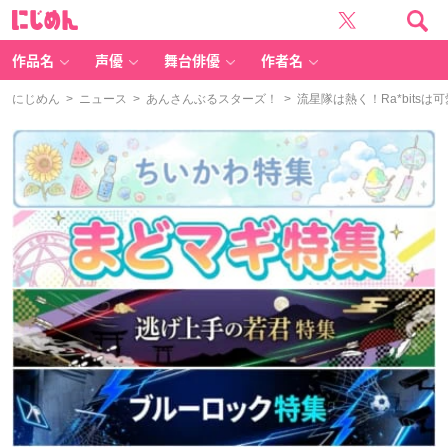
に
じ
め
ん
作品名
声優
舞台俳優
作者名
にじめん
>
ニュース
>
あんさんぶるスターズ！
> 流星隊は熱く！Ra*bits