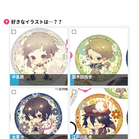
好きなイラストは…？？
中島敦
国木田独歩
太宰治
江戸川乱歩