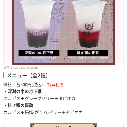
sisters-tapioca.com
メニュー（全2種）
価格：各500円(税込)
特典付き
・深淵の中の月下獣
カルピス＋グレープゼリー＋タピオカ
・緋き顎の衝動
カルピス＋柘榴(ざくろ)ゼリー＋タピオカ