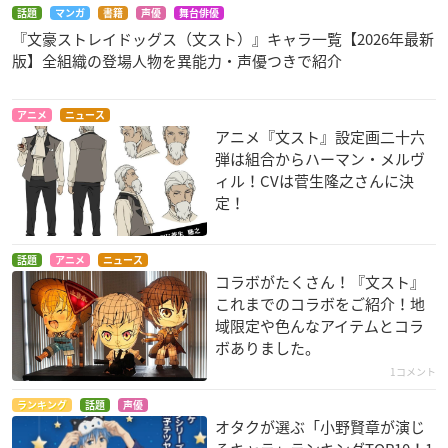
話題
マンガ
書籍
声優
舞台俳優
『文豪ストレイドッグス（文スト）』キャラ一覧【2026年最新
版】全組織の登場人物を異能力・声優つきで紹介
アニメ
ニュース
アニメ『文スト』設定画二十六
弾は組合からハーマン・メルヴ
ィル！CVは菅生隆之さんに決
定！
話題
アニメ
ニュース
コラボがたくさん！『文スト』
これまでのコラボをご紹介！地
域限定や色んなアイテムとコラ
ボありました。
1コメント
ランキング
話題
声優
オタクが選ぶ「小野賢章が演じ