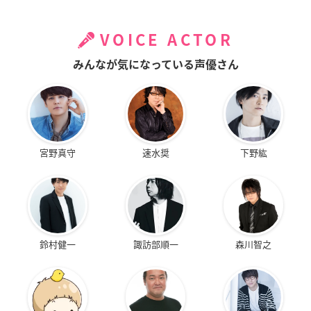
VOICE ACTOR
みんなが気になっている声優さん
宮野真守
速水奨
下野紘
鈴村健一
諏訪部順一
森川智之