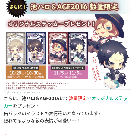
sisters-tapioca.com
さらに、
にて
数量限定
で
池ハロ＆AGF2016
オリジナルステッ
をプレゼント！
カー
缶バッジのイラストの表情違いとなっています♪
照れてるような敦の表情が可愛い…！