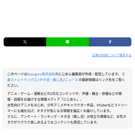
記事の内容について報告する
このページは
kusuguru株式会社
のにじめん編集部が作成・配信しています。
文
豪ストレイドッグス
/
オタ活・推し活
/
ニュース
の最新情報はリンク先をご覧く
ださい。
アニメ・ゲーム・漫画などの2次元コンテンツや、声優・舞台・俳優などの情
報・話題をお届けする情報メディア「にじめん」。
女性向けアニメをはじめ、少年アニメやキャラクター作品、VTuberなどストリー
マーにも幅を広げ、オタクが気になる情報を幅広くお届けしています。
さらに、アンケート・ランキング・オタ活（推し活）お役立ち情報など、女性オ
タクがワクワク楽しめるようなコンテンツも発信しています。