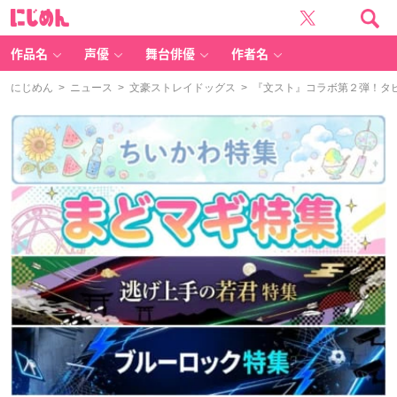
に
じ
め
ん
作品名
声優
舞台俳優
作者名
にじめん
>
ニュース
>
文豪ストレイドッグス
> 『文スト』コラボ第２弾！タ