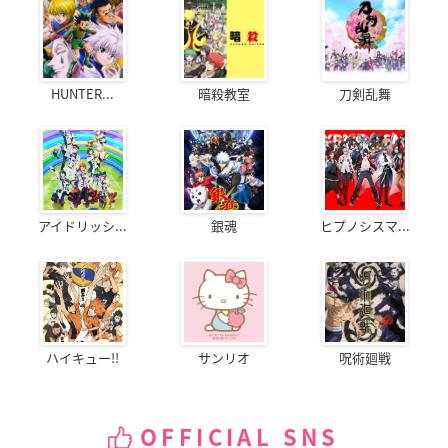
HUNTER...
暗殺教室
刀剣乱舞
アイドリッシ...
銀魂
ヒプノシスマ...
ハイキュー!!
サンリオ
呪術廻戦
OFFICIAL SNS