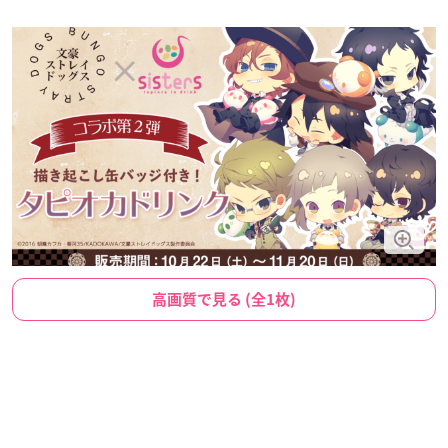
高画質で見る (全1枚)