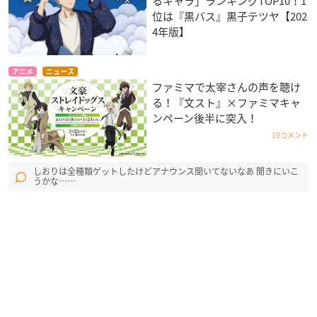
るキャラ」ランキングTOP10！1
位は『黒バス』黒子テツヤ【202
4年版】
アニメ
ニュース
ファミマで太宰さんの声を聴け
る！『文スト』×ファミマキャ
ンペーン後半に突入！
10コメント
しおりは全種類ゲットしたけどアナウンス聞いてないなあ 聞きにいこ
うかな……