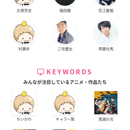
大塚芳忠
稲田徹
花江夏樹
村瀬歩
三宅健太
斉藤壮馬
KEYWORDS
みんなが注目しているアニメ・作品たち
ちいかわ
キャラ一覧
鬼滅の刃