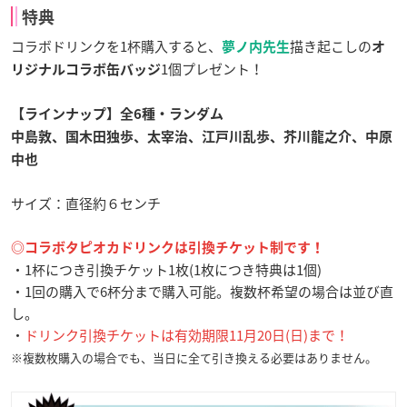
特典
コラボドリンクを1杯購入すると、
描き起こしの
夢ノ内先生
オ
1個プレゼント！
リジナルコラボ缶バッジ
【ラインナップ】全6種・ランダム
中島敦、国木田独歩、太宰治、江戸川乱歩、芥川龍之介、中原
中也
サイズ：直径約６センチ
◎コラボタピオカドリンクは引換チケット制です！
・1杯につき引換チケット1枚(1枚につき特典は1個)
・1回の購入で6杯分まで購入可能。複数杯希望の場合は並び直
し。
・
ドリンク引換チケットは有効期限11月20日(日)まで！
※複数枚購入の場合でも、当日に全て引き換える必要はありません。