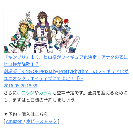
『キンプリ』より、ヒロ様がフィギュア化決定！アナタの家に
ヒロ様が降臨！？
劇場版「KING OF PRISM by PrettyRhythm」のフィギュア化が
ユニオンクリエイティブにて決定！【…
2016-05-20 18:38
さらに、
コウジ
や
カヅキ
も登場予定です。全員を迎えるために
も、まずはヒロ様の予約しましょう。
▼予約・購入はこちら
[
Amazon
/
ホビーストック
]