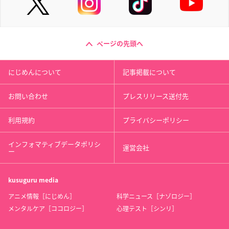
ページの先頭へ
にじめんについて
記事掲載について
お問い合わせ
プレスリリース送付先
利用規約
プライバシーポリシー
インフォマティブデータポリシ
運営会社
ー
kusuguru
media
アニメ情報［にじめん］
科学ニュース［ナゾロジー］
メンタルケア［ココロジー］
心理テスト［シンリ］