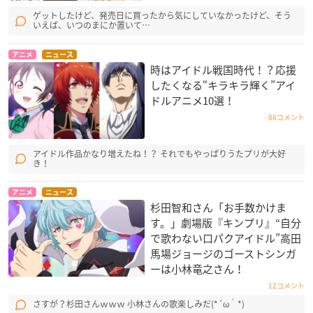
ゲットしたけど、発売日に買ったから気にしていなかったけど、そう
いえば、いつのまにか置いて…
アニメ
ニュース
時はアイドル戦国時代！？応援
したくなる“キラキラ輝く”アイ
ドルアニメ10選！
86コメント
アイドル作品かなり増えたね！？ それでもやっぱりうたプリが大好
き！
アニメ
ニュース
杉田智和さん「お手数かけま
す。」劇場版『キンプリ』“自分
で歌わない口パクアイドル”高田
馬場ジョージのゴーストシンガ
ーは小林竜之さん！
12コメント
さすが？杉田さんｗｗｗ 小林さんの歌楽しみだ(*´ω｀*)