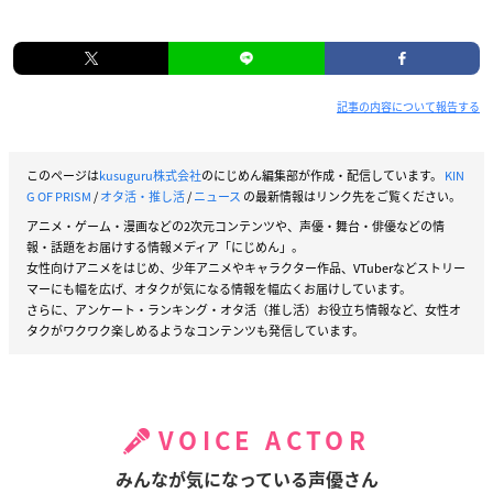
記事の内容について報告する
このページは
kusuguru株式会社
のにじめん編集部が作成・配信しています。
KIN
G OF PRISM
/
オタ活・推し活
/
ニュース
の最新情報はリンク先をご覧ください。
アニメ・ゲーム・漫画などの2次元コンテンツや、声優・舞台・俳優などの情
報・話題をお届けする情報メディア「にじめん」。
女性向けアニメをはじめ、少年アニメやキャラクター作品、VTuberなどストリー
マーにも幅を広げ、オタクが気になる情報を幅広くお届けしています。
さらに、アンケート・ランキング・オタ活（推し活）お役立ち情報など、女性オ
タクがワクワク楽しめるようなコンテンツも発信しています。
VOICE ACTOR
みんなが気になっている声優さん