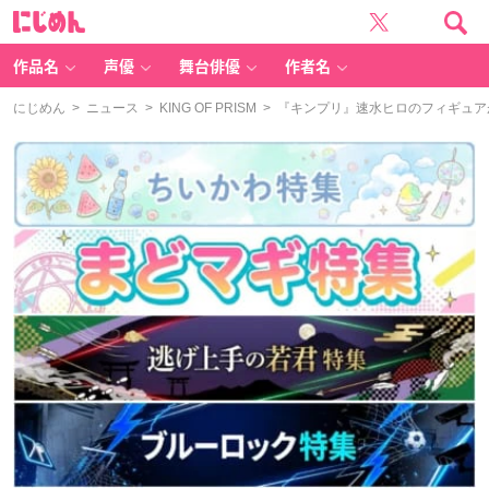
に
じ
め
ん
作品名
声優
舞台俳優
作者名
にじめん
>
ニュース
>
KING OF PRISM
> 『キンプリ』速水ヒロのフィギュ