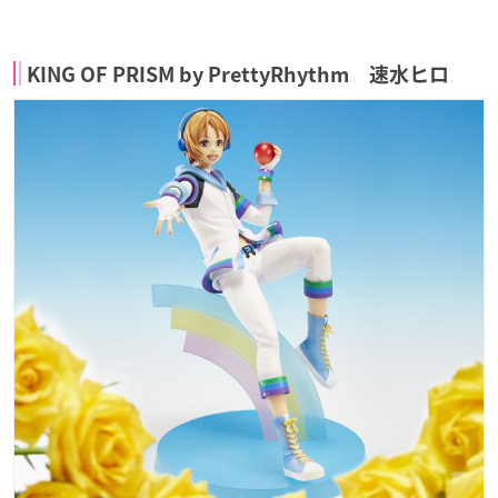
KING OF PRISM by PrettyRhythm 速水ヒロ