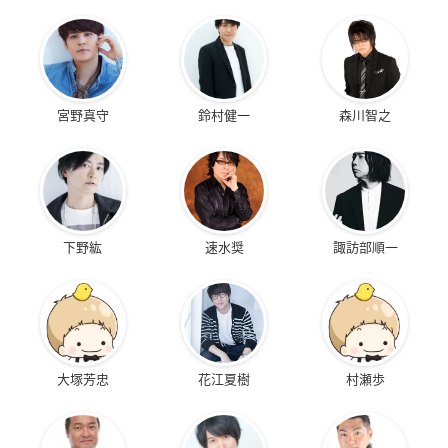
宮野真守
鈴村健一
森川智之
下野紘
速水奨
諏訪部順一
大塚芳忠
花江夏樹
村瀬歩