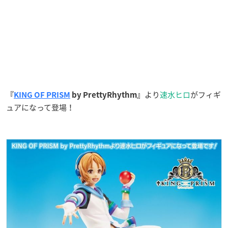
より
速水ヒロ
がフィギ
『
KING OF PRISM
by PrettyRhythm』
ュアになって登場！