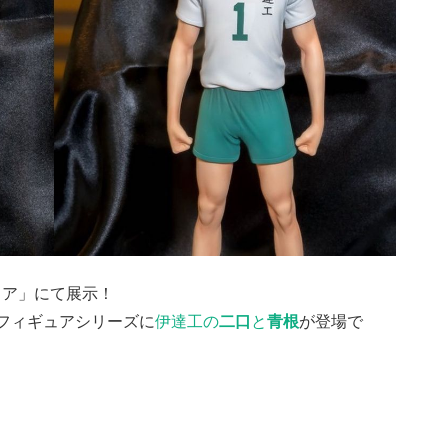
ェア」にて展示！
Fフィギュアシリーズに
伊達工の
二口
と
青根
が登場で