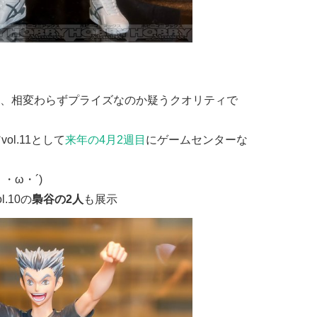
、相変わらずプライズなのか疑うクオリティで
ol.11として
来年の4月2週目
にゲームセンターな
・ω・´)
.10の
梟谷の2人
も展示