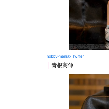
hobby-maniax Twitter
青根高伸