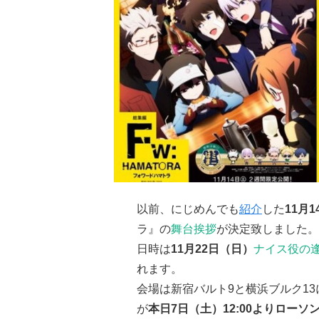
以前、にじめんでも
紹介
した
11月
ラ』の
舞台挨拶
が決定致しました。
日時は
11月22日（日）
ナイス役の
れます。
会場は新宿バルト9と横浜ブルク1
が
本日7日（土）12:00よりロー