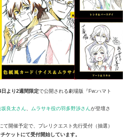
14日より2週間限定
で公開される劇場版『Fw:ハマト
逢坂良太さん
、
ムラサキ役の羽多野渉さん
が登壇さ
3にて開催予定で、プレリクエスト先行受付（抽選）
ソンチケットにて受付開始しています。