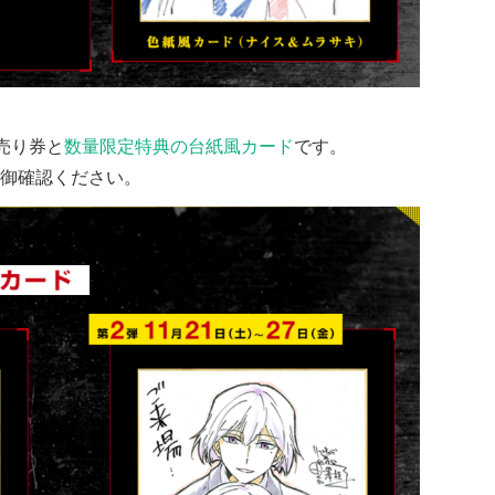
売り券と
数量限定特典の台紙風カード
です。
御確認ください。