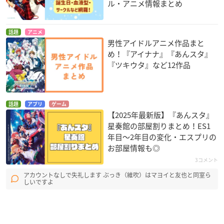
ル・アニメ情報まとめ
話題
アニメ
男性アイドルアニメ作品まと
め！『アイナナ』『あんスタ』
『ツキウタ』など12作品
話題
アプリ
ゲーム
【2025年最新版】『あんスタ』
星奏館の部屋割りまとめ！ES1
年目〜2年目の変化・エスプリの
お部屋情報も◎
3コメント
アカウントなしで失礼します ぶっき（維吹）はマヨイと友也と同室ら
しいですよ