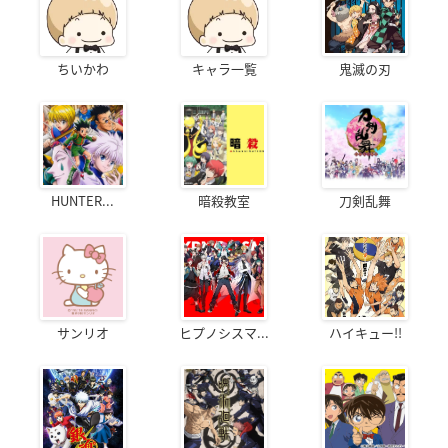
ちいかわ
キャラ一覧
鬼滅の刃
HUNTER...
暗殺教室
刀剣乱舞
サンリオ
ヒプノシスマ...
ハイキュー!!