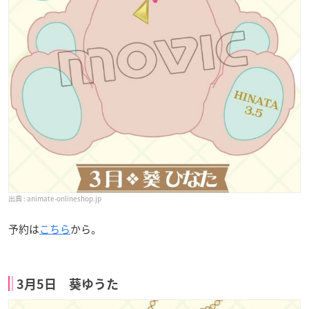
animate-onlineshop.jp
予約は
こちら
から。
3月5日 葵ゆうた