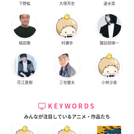
下野紘
大塚芳忠
速水奨
稲田徹
村瀬歩
諏訪部順一
花江夏樹
三宅健太
小林沙苗
KEYWORDS
みんなが注目しているアニメ・作品たち