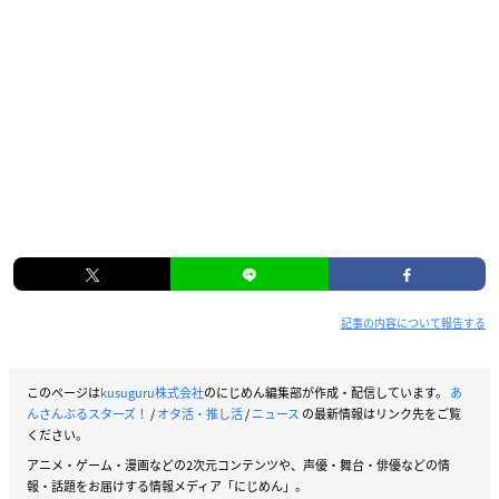
記事の内容について報告する
このページは
kusuguru株式会社
のにじめん編集部が作成・配信しています。
あ
んさんぶるスターズ！
/
オタ活・推し活
/
ニュース
の最新情報はリンク先をご覧
ください。
アニメ・ゲーム・漫画などの2次元コンテンツや、声優・舞台・俳優などの情
報・話題をお届けする情報メディア「にじめん」。