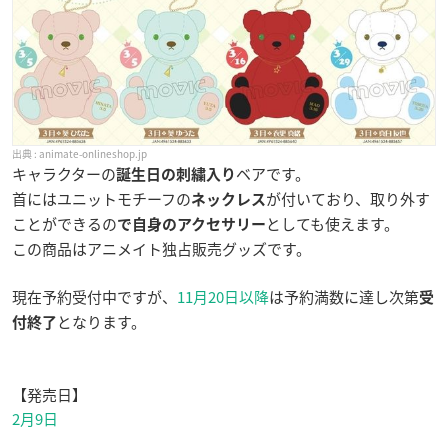
animate-onlineshop.jp
キャラクターの
ベアです。
誕生日の刺繍入り
首にはユニットモチーフの
が付いており、取り外す
ネックレス
ことができるの
としても使えます。
で自身のアクセサリー
この商品はアニメイト独占販売グッズです。
現在予約受付中ですが、
11月20日以降
は予約満数に達し次第
受
となります。
付終了
【発売日】
2月9日