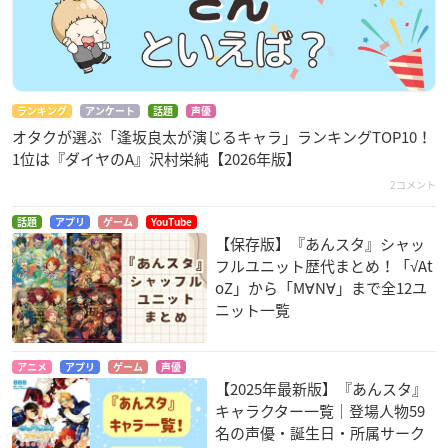
ランキング
アンケート
話題
声優
オタクが選ぶ「逢坂良太が演じるキャラ」ランキングTOP10！
1位は『ダイヤのA』沢村栄純【2026年版】
2コメント
話題
アプリ
ゲーム
YouTube
【保存版】『あんスタ』シャッ
フルユニット歴代まとめ！「√At
oZ」から「M∀N∀」まで全12ユ
ニット一覧
アニメ
アプリ
ゲーム
声優
【2025年最新版】『あんスタ』
キャラクター一覧｜登場人物59
名の声優・誕生日・所属サーク