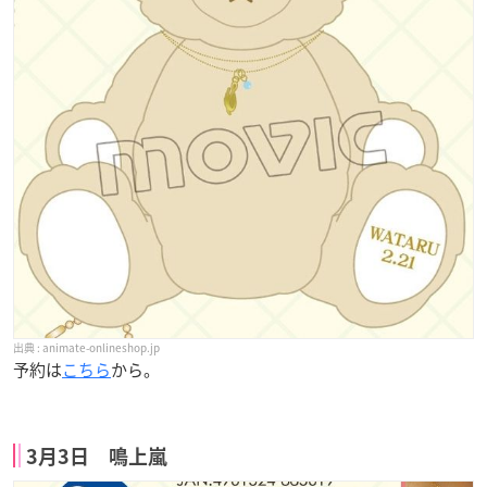
animate-onlineshop.jp
予約は
こちら
から。
3月3日 鳴上嵐