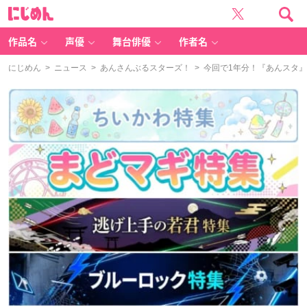
に
じ
め
ん
作品名
声優
舞台俳優
作者名
にじめん
>
ニュース
>
あんさんぶるスターズ！
> 今回で1年分！『あんスタ