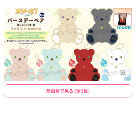
高画質で見る (全1枚)