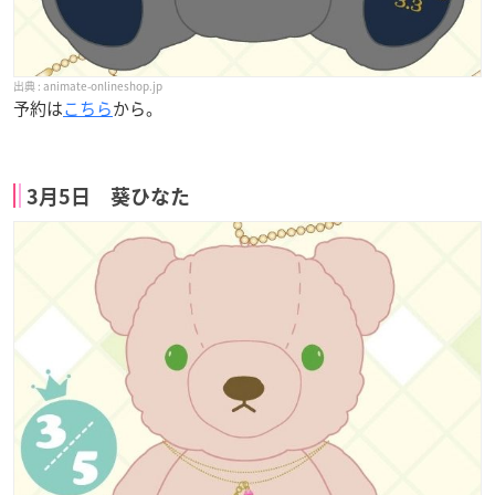
animate-onlineshop.jp
予約は
こちら
から。
3月5日 葵ひなた