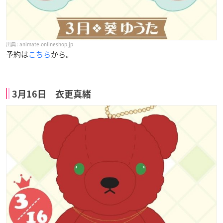
animate-onlineshop.jp
予約は
こちら
から。
3月16日 衣更真緒