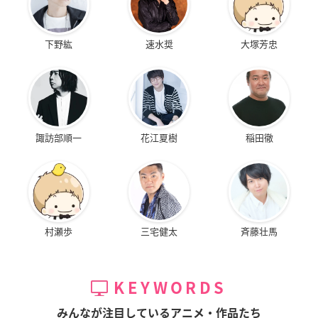
下野紘
速水奨
大塚芳忠
諏訪部順一
花江夏樹
稲田徹
村瀬歩
三宅健太
斉藤壮馬
KEYWORDS
みんなが注目しているアニメ・作品たち