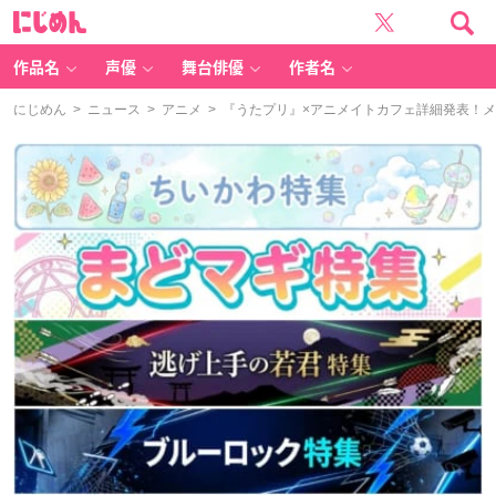
に
じ
め
ん
作品名
声優
舞台俳優
作者名
にじめん
>
ニュース
>
アニメ
> 『うたプリ』×アニメイトカフェ詳細発表！