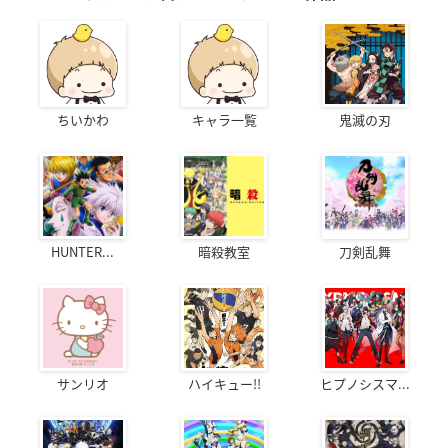
ちいかわ
キャラ一覧
鬼滅の刃
HUNTER...
暗殺教室
刀剣乱舞
サンリオ
ハイキュー!!
ヒプノシスマ...