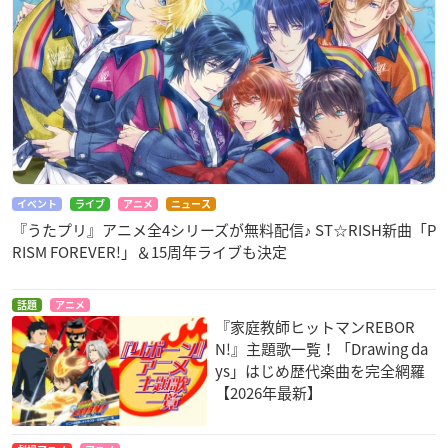
イベント
ライブ
アニメ
ニュース
『うたプリ』アニメ全4シリーズが無料配信♪ ST☆RISH新曲「P
RISM FOREVER!」＆15周年ライブも決定
話題
アニメ
『家庭教師ヒットマンREBOR
N!』主題歌一覧！「Drawing da
ys」はじめ歴代楽曲を完全網羅
【2026年最新】