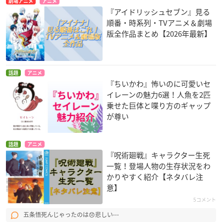
劇場アニメ
アニメ
『アイドリッシュセブン』見る
順番・時系列・TVアニメ＆劇場
版全作品まとめ【2026年最新】
話題
アニメ
『ちいかわ』怖いのに可愛いセ
イレーンの魅力6選！人魚を2匹
乗せた巨体と喋り方のギャップ
が尊い
話題
アニメ
『呪術廻戦』キャラクター生死
一覧！登場人物の生存状況をわ
かりやすく紹介【ネタバレ注
意】
5コメント
五条悟死んじゃったのは😞悲しい⋯