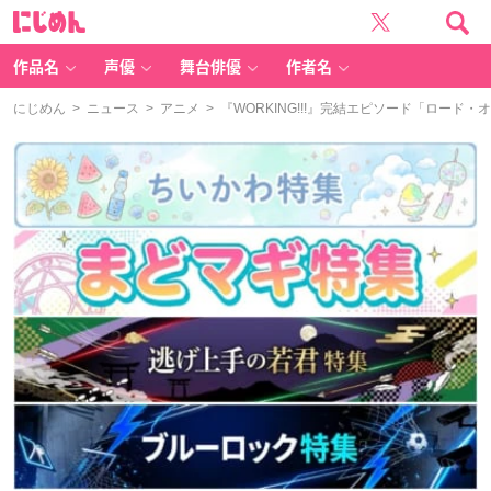
に
じ
め
ん
作品名
声優
舞台俳優
作者名
にじめん
>
ニュース
>
アニメ
> 『WORKING!!!』完結エピソード「ロード