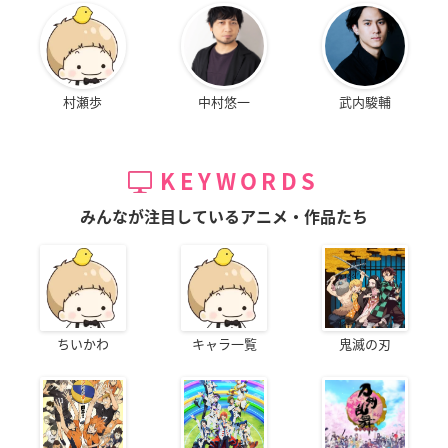
村瀬歩
中村悠一
武内駿輔
KEYWORDS
みんなが注目しているアニメ・作品たち
ちいかわ
キャラ一覧
鬼滅の刃