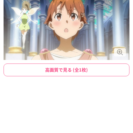
高画質で見る (全1枚)