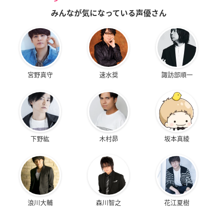
みんなが気になっている声優さん
宮野真守
速水奨
諏訪部順一
下野紘
木村昴
坂本真綾
浪川大輔
森川智之
花江夏樹