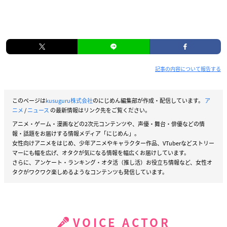
記事の内容について報告する
このページは
kusuguru株式会社
のにじめん編集部が作成・配信しています。
ア
ニメ
/
ニュース
の最新情報はリンク先をご覧ください。
アニメ・ゲーム・漫画などの2次元コンテンツや、声優・舞台・俳優などの情
報・話題をお届けする情報メディア「にじめん」。
女性向けアニメをはじめ、少年アニメやキャラクター作品、VTuberなどストリー
マーにも幅を広げ、オタクが気になる情報を幅広くお届けしています。
さらに、アンケート・ランキング・オタ活（推し活）お役立ち情報など、女性オ
タクがワクワク楽しめるようなコンテンツも発信しています。
VOICE ACTOR