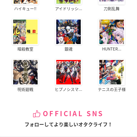
ハイキュー!!
アイドリッシ...
刀剣乱舞
暗殺教室
銀魂
HUNTER...
呪術廻戦
ヒプノシスマ...
テニスの王子様
OFFICIAL SNS
フォローしてより楽しいオタクライフ！