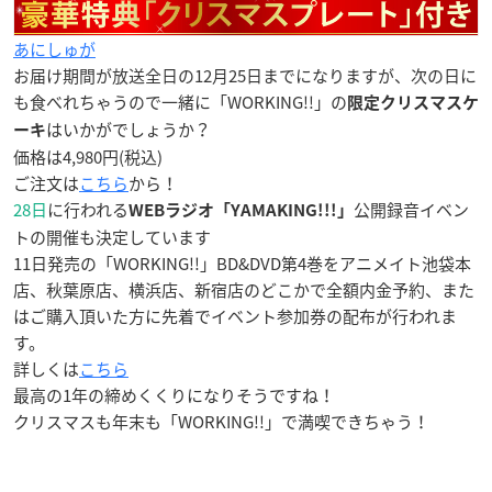
あにしゅが
お届け期間が放送全日の12月25日までになりますが、次の日に
も食べれちゃうので一緒に「WORKING!!」の
限定クリスマスケ
はいかがでしょうか？
ーキ
価格は4,980円(税込)
ご注文は
こちら
から！
28日
に行われる
公開録音イベン
WEBラジオ「YAMAKING!!!」
トの開催も決定しています
11日発売の「WORKING!!」BD&DVD第4巻をアニメイト池袋本
店、秋葉原店、横浜店、新宿店のどこかで全額内金予約、また
はご購入頂いた方に先着でイベント参加券の配布が行われま
す。
詳しくは
こちら
最高の1年の締めくくりになりそうですね！
クリスマスも年末も「WORKING!!」で満喫できちゃう！