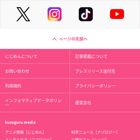
ページの先頭へ
にじめんについて
記事掲載について
お問い合わせ
プレスリリース送付先
利用規約
プライバシーポリシー
インフォマティブデータポリシ
運営会社
ー
kusuguru
media
アニメ情報［にじめん］
科学ニュース［ナゾロジー］
メンタルケア［ココロジー］
心理テスト［シンリ］