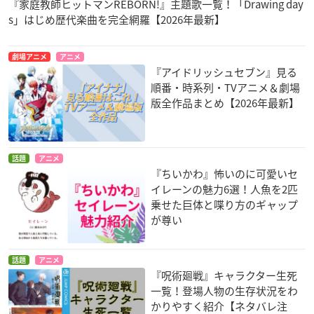
『家庭教師ヒットマンREBORN!』主題歌一覧！「Drawing day
s」はじめ歴代楽曲を完全網羅【2026年最新】
劇場アニメ
アニメ
『アイドリッシュセブン』見る
順番・時系列・TVアニメ＆劇場
版全作品まとめ【2026年最新】
話題
アニメ
『ちいかわ』怖いのに可愛いセ
イレーンの魅力6選！人魚を2匹
乗せた巨体と喋り方のギャップ
が尊い
話題
アニメ
『呪術廻戦』キャラクター生死
一覧！登場人物の生存状況をわ
かりやすく紹介【ネタバレ注