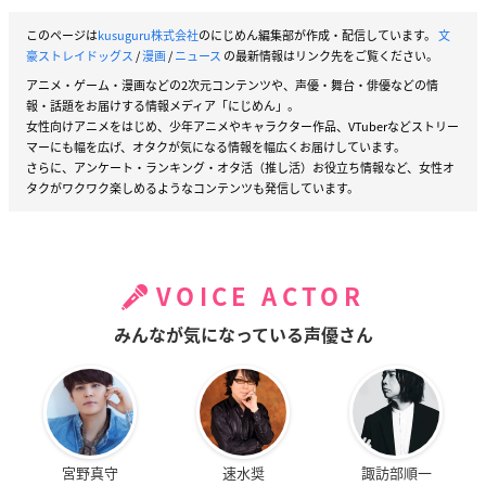
このページは
kusuguru株式会社
のにじめん編集部が作成・配信しています。
文
豪ストレイドッグス
/
漫画
/
ニュース
の最新情報はリンク先をご覧ください。
アニメ・ゲーム・漫画などの2次元コンテンツや、声優・舞台・俳優などの情
報・話題をお届けする情報メディア「にじめん」。
女性向けアニメをはじめ、少年アニメやキャラクター作品、VTuberなどストリー
マーにも幅を広げ、オタクが気になる情報を幅広くお届けしています。
さらに、アンケート・ランキング・オタ活（推し活）お役立ち情報など、女性オ
タクがワクワク楽しめるようなコンテンツも発信しています。
VOICE ACTOR
みんなが気になっている声優さん
宮野真守
速水奨
諏訪部順一