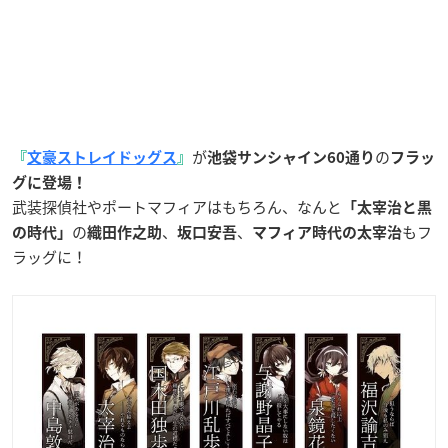
が
の
『
文豪ストレイドッグス
』
池袋サンシャイン60通り
フラッ
グに登場！
武装探偵社やポートマフィアはもちろん、なんと
「太宰治と黒
の
、
、
もフ
の時代」
織田作之助
坂口安吾
マフィア時代の太宰治
ラッグに！