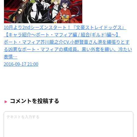
10月より2ndシーズンスタート！『文豪ストレイドッグス』
【キャラ紹介〜ポート・マフィア編 / 組合(ギルド)編〜】
ポート・マフィア芥川龍之介CV.小野賢章さん港を縄張りとす
る凶悪なポート・マフィアの構成員。黒い外套を纏い、冷たい
表情…
2016-09-17 21:00
コメントを投稿する