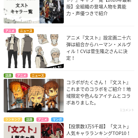
版】全組織の登場人物を異能
力・声優つきで紹介
アニメ
ニュース
アニメ『文スト』設定画二十六
弾は組合からハーマン・メルヴ
ィル！CVは菅生隆之さんに決
定！
話題
アニメ
ニュース
コラボがたくさん！『文スト』
これまでのコラボをご紹介！地
域限定や色んなアイテムとコラ
ボありました。
1コメント
ランキング
話題
アニメ
マンガ
【投票数3万5千超】「文スト」
人気キャラランキングTOP10！