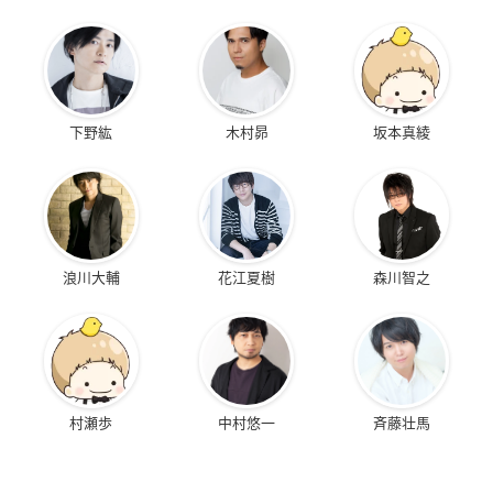
下野紘
木村昴
坂本真綾
浪川大輔
花江夏樹
森川智之
村瀬歩
中村悠一
斉藤壮馬