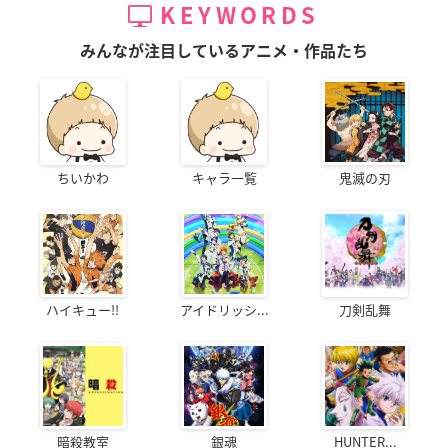
KEYWORDS
みんなが注目しているアニメ・作品たち
ちいかわ
キャラ一覧
鬼滅の刃
ハイキュー!!
アイドリッシ...
刀剣乱舞
暗殺教室
銀魂
HUNTER...