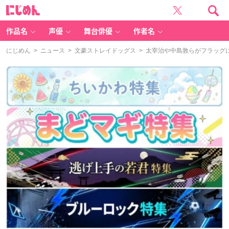
に
じ
め
ん
作品名
声優
舞台俳優
作者名
にじめん
>
ニュース
>
文豪ストレイドッグス
> 太宰治や中島敦らがフラッグ