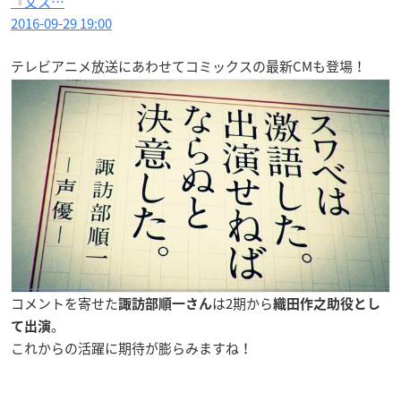
『文ス…
2016-09-29 19:00
テレビアニメ放送にあわせてコミックスの最新CMも登場！
コメントを寄せた
は2期から
諏訪部順一さん
織田作之助役とし
。
て出演
これからの活躍に期待が膨らみますね！