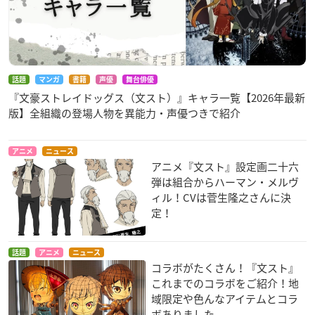
話題
マンガ
書籍
声優
舞台俳優
『文豪ストレイドッグス（文スト）』キャラ一覧【2026年最新
版】全組織の登場人物を異能力・声優つきで紹介
アニメ
ニュース
アニメ『文スト』設定画二十六
弾は組合からハーマン・メルヴ
ィル！CVは菅生隆之さんに決
定！
話題
アニメ
ニュース
コラボがたくさん！『文スト』
これまでのコラボをご紹介！地
域限定や色んなアイテムとコラ
ボありました。