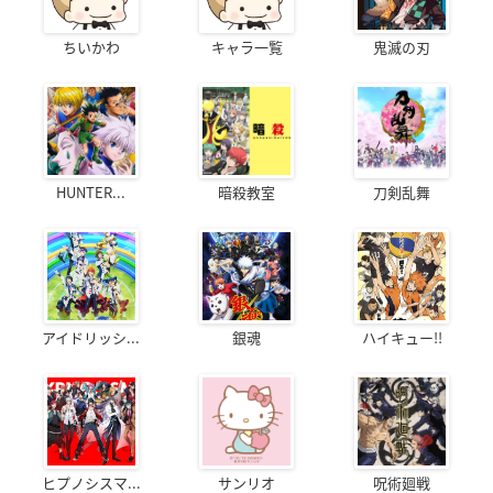
ちいかわ
キャラ一覧
鬼滅の刃
HUNTER...
暗殺教室
刀剣乱舞
アイドリッシ...
銀魂
ハイキュー!!
ヒプノシスマ...
サンリオ
呪術廻戦