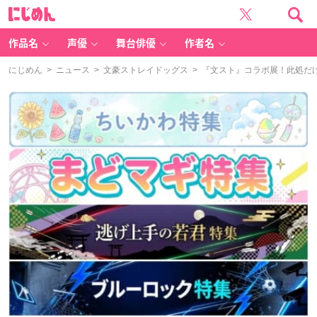
に
じ
め
ん
作品名
声優
舞台俳優
作者名
にじめん
>
ニュース
>
文豪ストレイドッグス
> 『文スト』コラボ展！此処だ