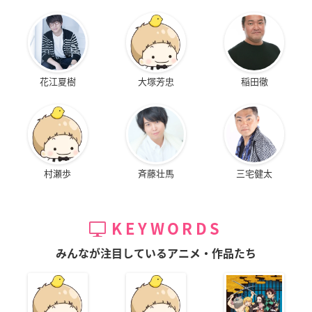
花江夏樹
大塚芳忠
稲田徹
村瀬歩
斉藤壮馬
三宅健太
KEYWORDS
みんなが注目しているアニメ・作品たち