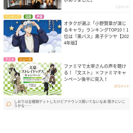
1コメント
ランキング
話題
声優
オタクが選ぶ「小野賢章が演じ
るキャラ」ランキングTOP10！1
位は『黒バス』黒子テツヤ【202
4年版】
アニメ
ニュース
ファミマで太宰さんの声を聴け
る！『文スト』×ファミマキャ
ンペーン後半に突入！
10コメント
しおりは全種類ゲットしたけどアナウンス聞いてないなあ 聞きにいこ
うかな……