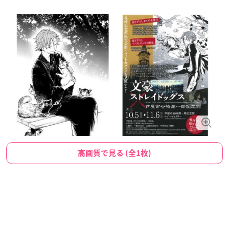
高画質で見る (全1枚)