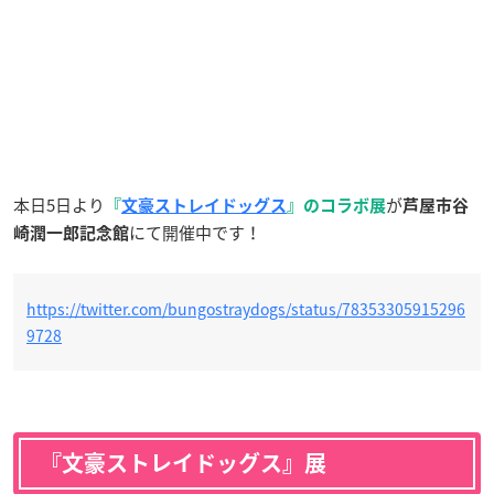
本日5日より
が
『
文豪ストレイドッグス
』のコラボ展
芦屋市
谷
にて開催中です！
崎潤一郎記念館
https://twitter.com/bungostraydogs/status/78353305915296
9728
『文豪ストレイドッグス』展