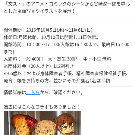
『文スト』のアニメ・コミックのシーンから谷崎潤一郎を中心
とした場面写真やイラストを展示！
開催期間：2016年10月5日(水)〜11月6日(日)
休館日:月曜休館、10月10日は開館し11日休館。
開館時間：10：00〜17：00(入館は16：30まで、最終日15：00
まで)
入館料：一般 400円 大・高生 300円 中・小生 無料
※団体料金（20人以上）は2割引き
※65歳以上および身体障害者手帳、精神障害者保健福祉手帳、
療育手帳をお持ちの方、並びにその介護者1名は半額
情報詳細は
こちら
からご確認ください。
過去にはこんなコラボもありました！