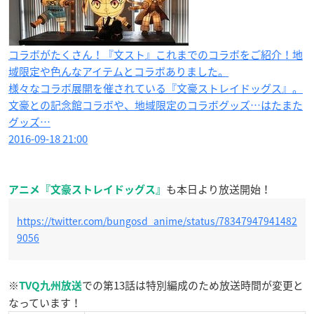
コラボがたくさん！『文スト』これまでのコラボをご紹介！地
域限定や色んなアイテムとコラボありました。
様々なコラボ展開を催されている『文豪ストレイドッグス』。
文豪との記念館コラボや、地域限定のコラボグッズ…はたまた
グッズ…
2016-09-18 21:00
も本日より放送開始！
アニメ『文豪ストレイドッグス』
https://twitter.com/bungosd_anime/status/78347947941482
9056
※
での第13話は特別編成のため放送時間が変更と
TVQ九州放送
なっています！