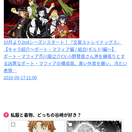
10月より2ndシーズンスタート！『文豪ストレイドッグス』
【キャラ紹介〜ポート・マフィア編 / 組合(ギルド)編〜】
ポート・マフィア芥川龍之介CV.小野賢章さん港を縄張りとす
る凶悪なポート・マフィアの構成員。黒い外套を纏い、冷たい
表情…
2016-09-17 21:00
私服と着物、どっちの谷崎が好き？