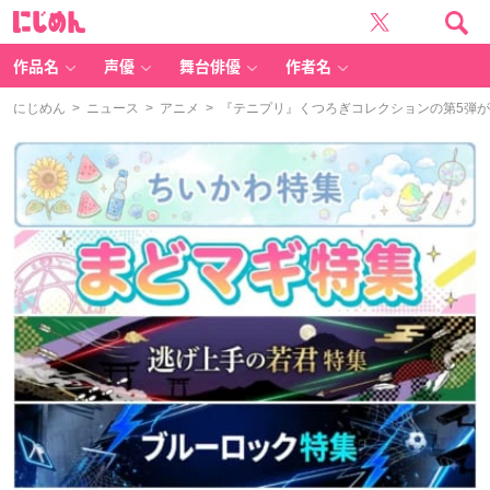
に
じ
め
ん
作品名
声優
舞台俳優
作者名
にじめん
>
ニュース
>
アニメ
> 『テニプリ』くつろぎコレクションの第5弾が