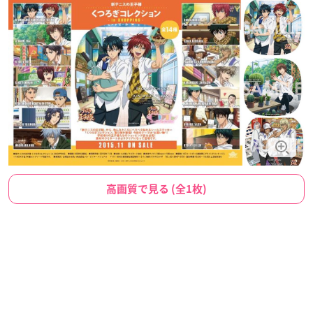
高画質で見る (全1枚)