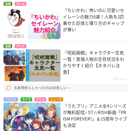
話題
アニメ
『ちいかわ』怖いのに可愛いセ
イレーンの魅力6選！人魚を2匹
乗せた巨体と喋り方のギャップ
が尊い
話題
アニメ
『呪術廻戦』キャラクター生死
一覧！登場人物の生存状況をわ
かりやすく紹介【ネタバレ注
意】
6コメント
五条悟死んじゃったのは😞悲しい⋯
イベント
ライブ
アニメ
ニュース
『うたプリ』アニメ全4シリーズ
が無料配信♪ ST☆RISH新曲「PR
ISM FOREVER!」＆15周年ライブ
も決定