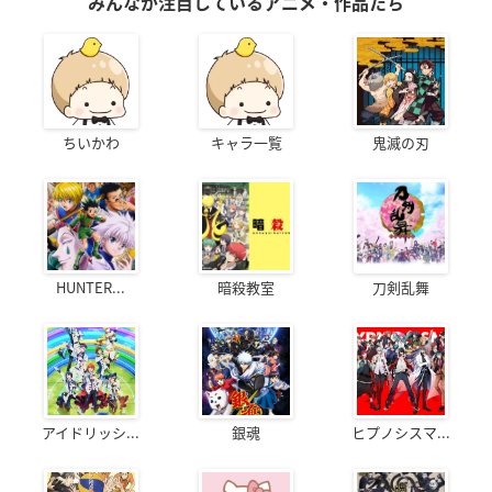
みんなが注目しているアニメ・作品たち
ちいかわ
キャラ一覧
鬼滅の刃
HUNTER...
暗殺教室
刀剣乱舞
アイドリッシ...
銀魂
ヒプノシスマ...