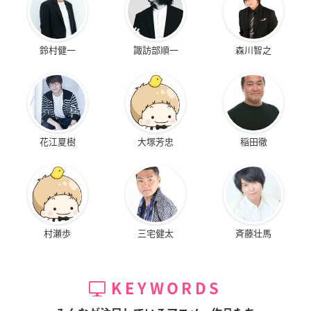
鈴村健一
諏訪部順一
森川智之
花江夏樹
大塚芳忠
稲田徹
村瀬歩
三宅健太
斉藤壮馬
KEYWORDS