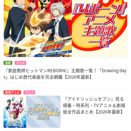
話題
アニメ
『家庭教師ヒットマンREBORN!』主題歌一覧！「Drawing day
s」はじめ歴代楽曲を完全網羅【2026年最新】
劇場アニメ
アニメ
『アイドリッシュセブン』見る
順番・時系列・TVアニメ＆劇場
版全作品まとめ【2026年最新】