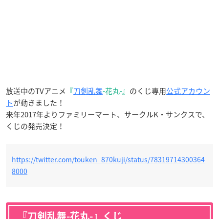
放送中のTVアニメ
『
刀剣乱舞
-花丸-』
のくじ専用
公式アカウン
ト
が動きました！
来年2017年よりファミリーマート、サークルK・サンクスで、
くじの発売決定！
https://twitter.com/touken_870kuji/status/78319714300364
8000
『刀剣乱舞-花丸-』くじ