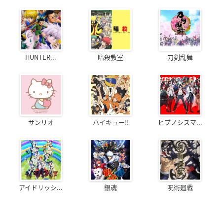
HUNTER...
暗殺教室
刀剣乱舞
サンリオ
ハイキュー!!
ヒプノシスマ...
アイドリッシ...
銀魂
呪術廻戦