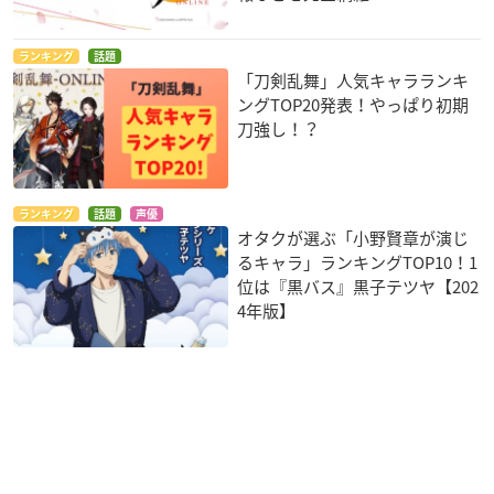
ランキング
話題
「刀剣乱舞」人気キャラランキ
ングTOP20発表！やっぱり初期
刀強し！？
ランキング
話題
声優
オタクが選ぶ「小野賢章が演じ
るキャラ」ランキングTOP10！1
位は『黒バス』黒子テツヤ【202
4年版】