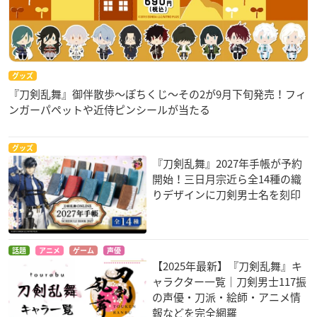
グッズ
『刀剣乱舞』御伴散歩～ぽちくじ～その2が9月下旬発売！フィ
ンガーパペットや近侍ピンシールが当たる
グッズ
『刀剣乱舞』2027年手帳が予約
開始！三日月宗近ら全14種の織
りデザインに刀剣男士名を刻印
話題
アニメ
ゲーム
声優
【2025年最新】『刀剣乱舞』キ
ャラクター一覧｜刀剣男士117振
の声優・刀派・絵師・アニメ情
報などを完全網羅