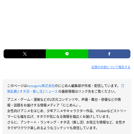
記事の内容について報告する
このページは
kusuguru株式会社
のにじめん編集部が作成・配信しています。
刀
剣乱舞
/
オタ活・推し活
/
ニュース
の最新情報はリンク先をご覧ください。
アニメ・ゲーム・漫画などの2次元コンテンツや、声優・舞台・俳優などの情
報・話題をお届けする情報メディア「にじめん」。
女性向けアニメをはじめ、少年アニメやキャラクター作品、VTuberなどストリー
マーにも幅を広げ、オタクが気になる情報を幅広くお届けしています。
さらに、アンケート・ランキング・オタ活（推し活）お役立ち情報など、女性オ
タクがワクワク楽しめるようなコンテンツも発信しています。