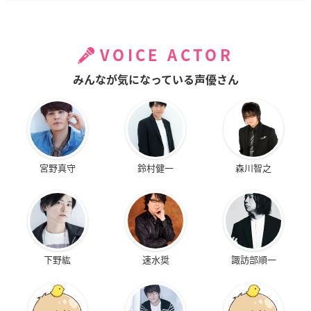
VOICE ACTOR
みんなが気になっている声優さん
宮野真守
鈴村健一
森川智之
下野紘
速水奨
諏訪部順一