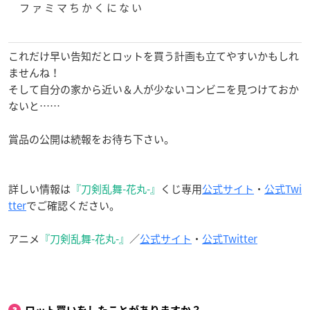
フ ァ ミ マ ち か く に な い
これだけ早い告知だとロットを買う計画も立てやすいかもしれ
ませんね！
そして自分の家から近い＆人が少ないコンビニを見つけておか
ないと……
賞品の公開は続報をお待ち下さい。
詳しい情報は
『刀剣乱舞-花丸-』
くじ専用
公式サイト
・
公式Twi
tter
でご確認ください。
アニメ
『刀剣乱舞-花丸-』
／
公式サイト
・
公式Twitter