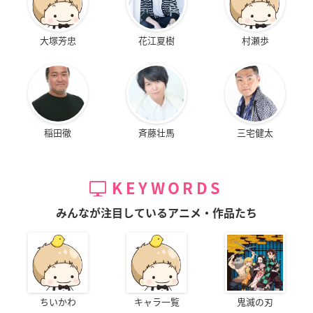
大塚芳忠
花江夏樹
村瀬歩
稲田徹
斉藤壮馬
三宅健太
KEYWORDS
みんなが注目しているアニメ・作品たち
ちいかわ
キャラ一覧
鬼滅の刃