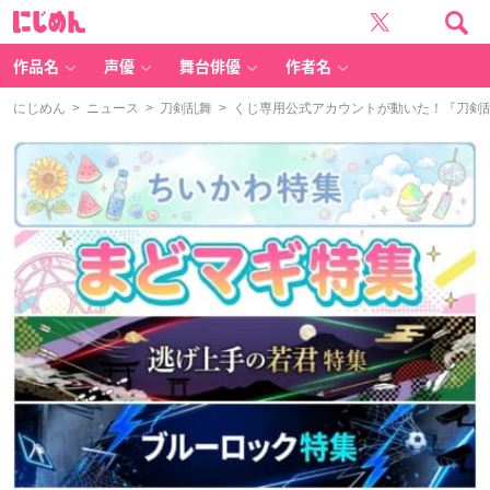
に
じ
め
ん
作品名
声優
舞台俳優
作者名
にじめん
>
ニュース
>
刀剣乱舞
> くじ専用公式アカウントが動いた！『刀剣乱