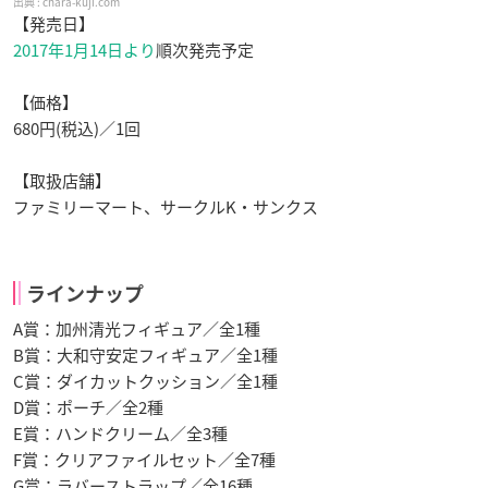
chara-kuji.com
【発売日】
2017年1月14日より
順次発売予定
【価格】
680円(税込)／1回
【取扱店舗】
ファミリーマート、サークルK・サンクス
ラインナップ
A賞：加州清光フィギュア／全1種
B賞：大和守安定フィギュア／全1種
C賞：ダイカットクッション／全1種
D賞：ポーチ／全2種
E賞：ハンドクリーム／全3種
F賞：クリアファイルセット／全7種
G賞：ラバーストラップ／全16種