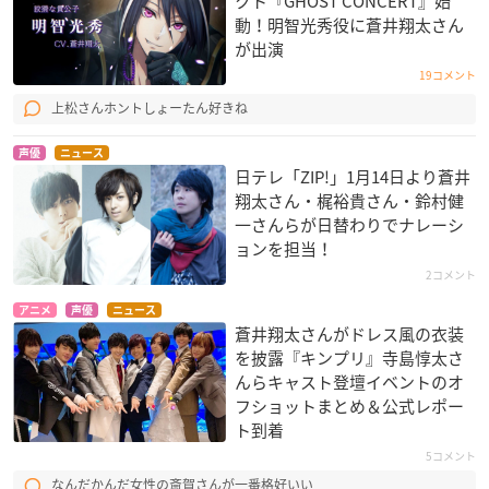
クト『GHOST CONCERT』始
動！明智光秀役に蒼井翔太さん
が出演
19コメント
上松さんホントしょーたん好きね
声優
ニュース
日テレ「ZIP!」1月14日より蒼井
翔太さん・梶裕貴さん・鈴村健
一さんらが日替わりでナレーシ
ョンを担当！
2コメント
アニメ
声優
ニュース
蒼井翔太さんがドレス風の衣装
を披露『キンプリ』寺島惇太さ
んらキャスト登壇イベントのオ
フショットまとめ＆公式レポー
ト到着
5コメント
なんだかんだ女性の斎賀さんが一番格好いい