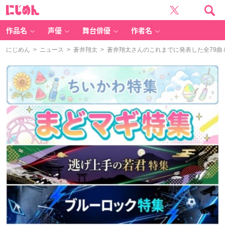
に
じ
め
ん
作品名
声優
舞台俳優
作者名
にじめん
>
ニュース
>
蒼井翔太
> 蒼井翔太さんのこれまでに発表した全79曲＆