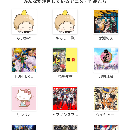
みんなが注目しているアニメ・作品たち
ちいかわ
キャラ一覧
鬼滅の刃
HUNTER...
暗殺教室
刀剣乱舞
サンリオ
ヒプノシスマ...
ハイキュー!!