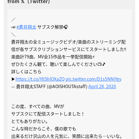
／
📣
#蒼井翔太
サブスク解禁🎧
＼
蒼井翔太の全ミュージックビデオ/楽曲のストリーミング配
信が各サブスクリプションサービスにてスタートしました‼
楽曲計79曲、MV全15作品を一挙配信開始⚡
ぜひたくさん観て、聴いて楽しんでください📺🎵
詳しくはこちら
▶
https://t.co/Y6ShlQXaZQ
pic.twitter.com/D1s5NNjYgy
— 蒼井翔太STAFF (@AOISHOUTAstaff)
April 28, 2020
この度、すべての曲、MVが
サブスクにて配信スタートしました！
とてもありがたい。
こんな時だからこそ、僕の歌でも
出来るだけ沢山の人を元気に、笑顔に出来たら…いいな。