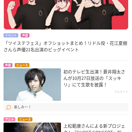
イベント
声優
「ツイステフェス」オフショットまとめ！リドル役・花江夏樹
さんら声優21名出演のビッグイベント
声優
ニュース
初のテレビ生出演！蒼井翔太さ
んが10月27日放送の「スッキ
リ」にて生歌を披露！
6コメント
楽しみー！
アニメ
ニュース
上松範康さんによる新プロジェ