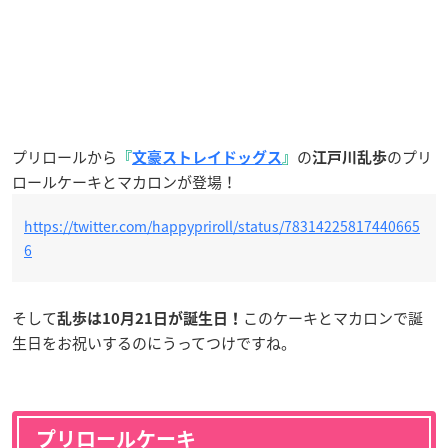
プリロールから
の
のプリ
『
文豪ストレイドッグス
』
江戸川乱歩
ロールケーキとマカロンが登場！
https://twitter.com/happypriroll/status/78314225817440665
6
そして
このケーキとマカロンで誕
乱歩は10月21日が誕生日！
生日をお祝いするのにうってつけですね。
プリロールケーキ