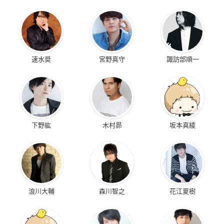
速水奨
宮野真守
諏訪部順一
下野紘
木村昴
坂本真綾
浪川大輔
森川智之
花江夏樹