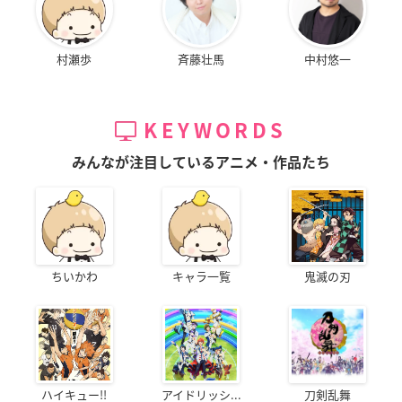
村瀬歩
斉藤壮馬
中村悠一
KEYWORDS
みんなが注目しているアニメ・作品たち
ちいかわ
キャラ一覧
鬼滅の刃
ハイキュー!!
アイドリッシ...
刀剣乱舞