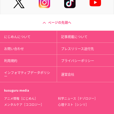
ページの先頭へ
にじめんについて
記事掲載について
お問い合わせ
プレスリリース送付先
利用規約
プライバシーポリシー
インフォマティブデータポリシ
運営会社
ー
kusuguru
media
アニメ情報［にじめん］
科学ニュース［ナゾロジー］
メンタルケア［ココロジー］
心理テスト［シンリ］