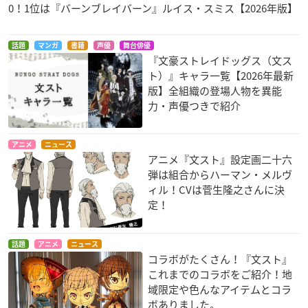
0！1位は『バーンブレイバーン』ルイス・スミス【2026年版】
話題
マンガ
書籍
声優
舞台俳優
『文豪ストレイドッグス（文ス
ト）』キャラ一覧【2026年最新
版】全組織の登場人物を異能
力・声優つきで紹介
アニメ
ニュース
アニメ『文スト』設定画二十六
弾は組合からハーマン・メルヴ
ィル！CVは菅生隆之さんに決
定！
話題
アニメ
ニュース
コラボがたくさん！『文スト』
これまでのコラボをご紹介！地
域限定や色んなアイテムとコラ
ボありました。