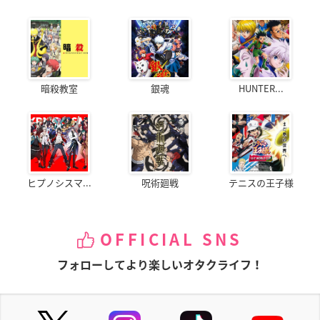
暗殺教室
銀魂
HUNTER...
ヒプノシスマ...
呪術廻戦
テニスの王子様
OFFICIAL SNS
フォローしてより楽しいオタクライフ！