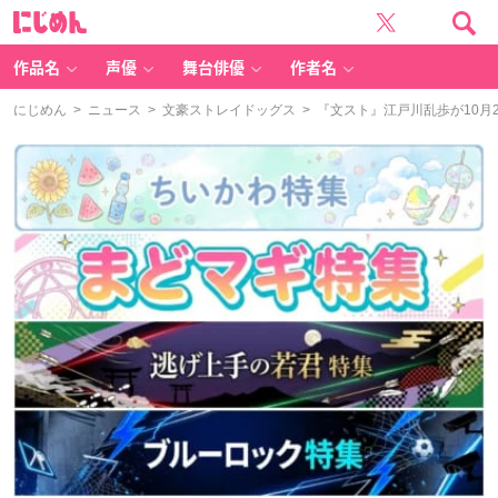
に
じ
め
ん
作品名
声優
舞台俳優
作者名
にじめん
>
ニュース
>
文豪ストレイドッグス
> 『文スト』江戸川乱歩が10