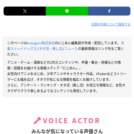
記事の内容について報告する
このページは
kusuguru株式会社
のにじめん編集部が作成・配信しています。
文
豪ストレイドッグス
/
オタ活・推し活
/
ニュース
の最新情報はリンク先をご覧く
ださい。
アニメ・ゲーム・漫画などの2次元コンテンツや、声優・舞台・俳優などの情
報・話題をお届けする情報メディア「にじめん」。
女性向けアニメをはじめ、少年アニメやキャラクター作品、VTuberなどストリー
マーにも幅を広げ、オタクが気になる情報を幅広くお届けしています。
さらに、アンケート・ランキング・オタ活（推し活）お役立ち情報など、女性オ
タクがワクワク楽しめるようなコンテンツも発信しています。
VOICE ACTOR
みんなが気になっている声優さん