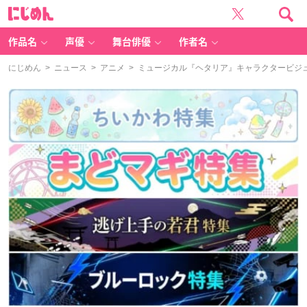
に
じ
め
ん
作品名
声優
舞台俳優
作者名
にじめん
>
ニュース
>
アニメ
> ミュージカル『ヘタリア』キャラクタービジ