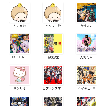
ちいかわ
キャラ一覧
鬼滅の刃
HUNTER...
暗殺教室
刀剣乱舞
サンリオ
ヒプノシスマ...
ハイキュー!!