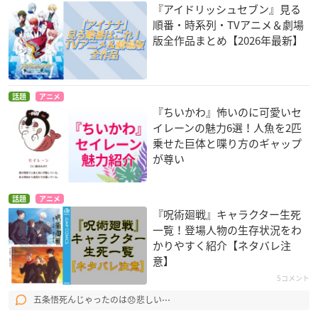
『アイドリッシュセブン』見る
順番・時系列・TVアニメ＆劇場
版全作品まとめ【2026年最新】
話題
アニメ
『ちいかわ』怖いのに可愛いセ
イレーンの魅力6選！人魚を2匹
乗せた巨体と喋り方のギャップ
が尊い
話題
アニメ
『呪術廻戦』キャラクター生死
一覧！登場人物の生存状況をわ
かりやすく紹介【ネタバレ注
意】
5コメント
五条悟死んじゃったのは😞悲しい⋯