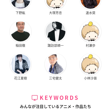
下野紘
大塚芳忠
速水奨
稲田徹
諏訪部順一
村瀬歩
花江夏樹
三宅健太
小林沙苗
KEYWORDS
みんなが注目しているアニメ・作品たち