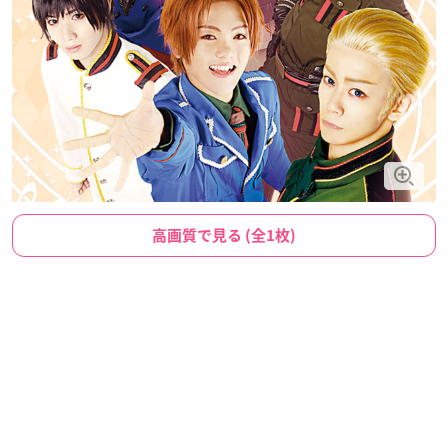
高画質で見る (全1枚)