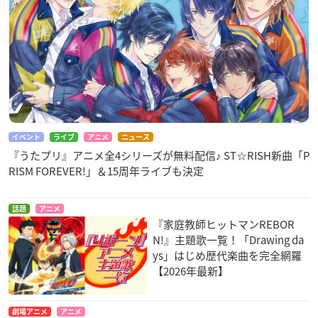
イベント
ライブ
アニメ
ニュース
『うたプリ』アニメ全4シリーズが無料配信♪ ST☆RISH新曲「P
RISM FOREVER!」＆15周年ライブも決定
話題
アニメ
『家庭教師ヒットマンREBOR
N!』主題歌一覧！「Drawing da
ys」はじめ歴代楽曲を完全網羅
【2026年最新】
劇場アニメ
アニメ