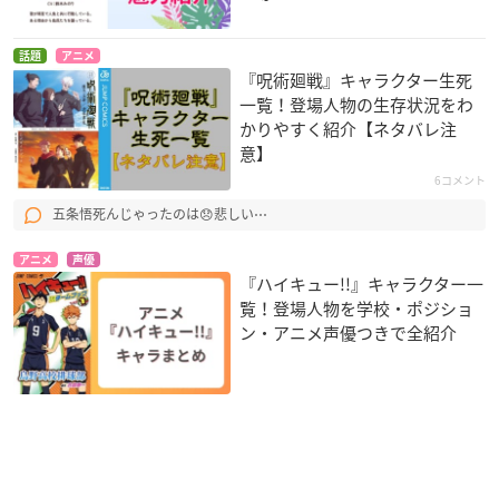
話題
アニメ
『呪術廻戦』キャラクター生死
一覧！登場人物の生存状況をわ
かりやすく紹介【ネタバレ注
意】
6コメント
五条悟死んじゃったのは😞悲しい⋯
アニメ
声優
『ハイキュー!!』キャラクター一
覧！登場人物を学校・ポジショ
ン・アニメ声優つきで全紹介