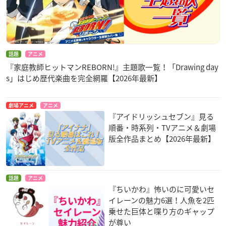
話題
アニメ
『家庭教師ヒットマンREBORN!』主題歌一覧！「Drawing day
s」はじめ歴代楽曲を完全網羅【2026年最新】
劇場アニメ
アニメ
『アイドリッシュセブン』見る
順番・時系列・TVアニメ＆劇場
版全作品まとめ【2026年最新】
話題
アニメ
『ちいかわ』怖いのに可愛いセ
イレーンの魅力6選！人魚を2匹
乗せた巨体と喋り方のギャップ
が尊い