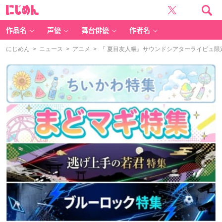
に
じ
め
ん
作品名
声優
舞台俳優
作者名
にじめん
>
ニュース
>
アニメ
> 『 夏目友人帳』サウンドシアターライビュ