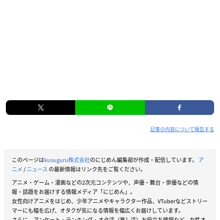
記事の内容について報告する
このページは
kusuguru株式会社
のにじめん編集部が作成・配信しています。
ア
ニメ
/
ニュース
の最新情報はリンク先をご覧ください。
アニメ・ゲーム・漫画などの2次元コンテンツや、声優・舞台・俳優などの情
報・話題をお届けする情報メディア「にじめん」。
女性向けアニメをはじめ、少年アニメやキャラクター作品、VTuberなどストリー
マーにも幅を広げ、オタクが気になる情報を幅広くお届けしています。
さらに、アンケート・ランキング・オタ活（推し活）お役立ち情報など、女性オ