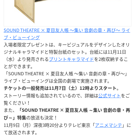
SOUND THEATRE × 夏目友人帳 ～集い 音劇の章・再び～ ライ
ブ・ビューイング
入場者限定プレゼントは、キービジュアルをデザインしたオリ
ジナルキャラマイドと特製台紙のセット。台紙には11月11日
（水）より発売される
プリントキャラマイド
を2枚収納するこ
とができます。
「SOUND THEATRE × 夏目友人帳 ～集い 音劇の章・再び～」
ライブ・ビューイングは全国の劇場で実施されます。
。
チケットの一般発売は11月7日（土）12時よりスタート
ストーリー情報も追加されているので、詳細は
公式サイト
をご
覧ください！
また、
「SOUND THEATRE × 夏目友人帳 ～集い 音劇の章・再
の放送も決定！
び～」特集
11月9日（月）深夜3時20分よりテレビ東京「
アニメマシテ
」に
て放送されます。