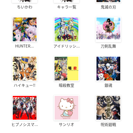
ちいかわ
キャラ一覧
鬼滅の刃
HUNTER...
アイドリッシ...
刀剣乱舞
ハイキュー!!
暗殺教室
銀魂
ヒプノシスマ...
サンリオ
呪術廻戦