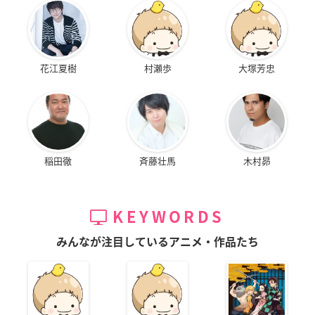
花江夏樹
村瀬歩
大塚芳忠
稲田徹
斉藤壮馬
木村昴
KEYWORDS
みんなが注目しているアニメ・作品たち