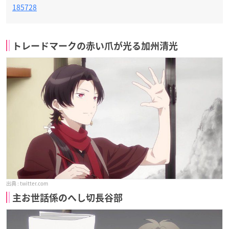
185728
トレードマークの赤い爪が光る加州清光
twitter.com
主お世話係のへし切長谷部