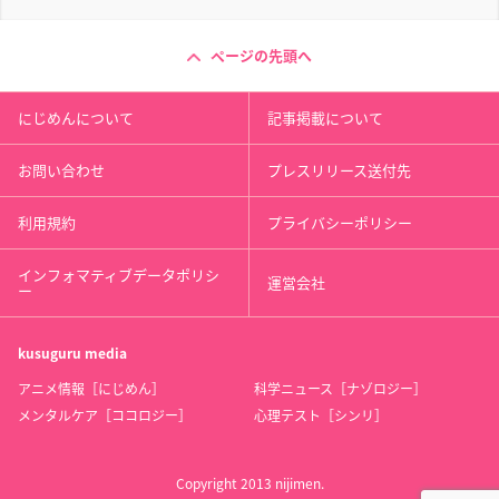
ページの先頭へ
にじめんについて
記事掲載について
お問い合わせ
プレスリリース送付先
利用規約
プライバシーポリシー
インフォマティブデータポリシ
運営会社
ー
kusuguru
media
アニメ情報［にじめん］
科学ニュース［ナゾロジー］
メンタルケア［ココロジー］
心理テスト［シンリ］
Copyright 2013 nijimen.