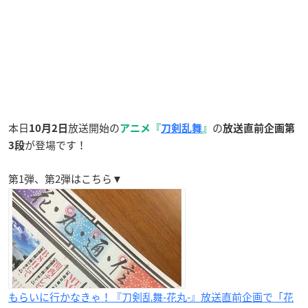
本日
放送開始の
の
10月2日
アニメ『
刀剣乱舞
』
放送直前企画第
が登場です！
3段
第1弾、第2弾はこちら▼
もらいに行かなきゃ！『刀剣乱舞-花丸-』放送直前企画で「花