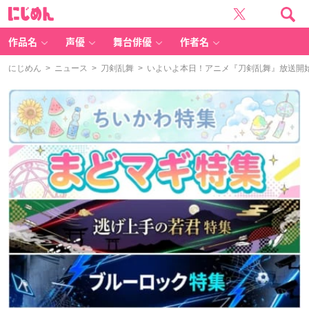
に
じ
め
ん
作品名
声優
舞台俳優
作者名
にじめん
>
ニュース
>
刀剣乱舞
> いよいよ本日！アニメ『刀剣乱舞』放送開