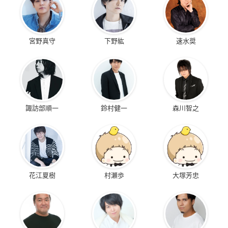
宮野真守
下野紘
速水奨
諏訪部順一
鈴村健一
森川智之
花江夏樹
村瀬歩
大塚芳忠