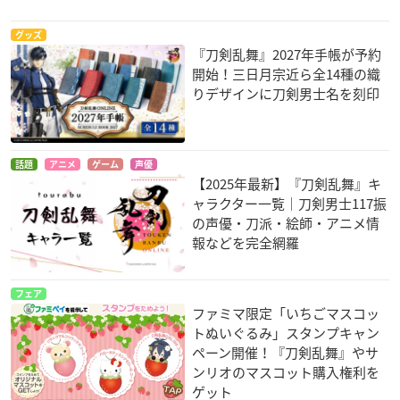
グッズ
『刀剣乱舞』2027年手帳が予約
開始！三日月宗近ら全14種の織
りデザインに刀剣男士名を刻印
話題
アニメ
ゲーム
声優
【2025年最新】『刀剣乱舞』キ
ャラクター一覧｜刀剣男士117振
の声優・刀派・絵師・アニメ情
報などを完全網羅
フェア
ファミマ限定「いちごマスコッ
トぬいぐるみ」スタンプキャン
ペーン開催！『刀剣乱舞』やサ
ンリオのマスコット購入権利を
ゲット