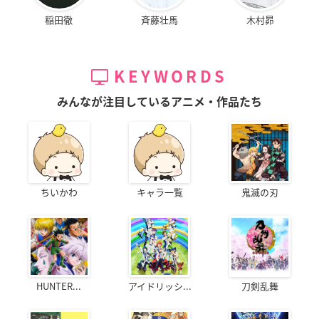
稲田徹
斉藤壮馬
木村昴
KEYWORDS
みんなが注目しているアニメ・作品たち
ちいかわ
キャラ一覧
鬼滅の刃
HUNTER...
アイドリッシ...
刀剣乱舞