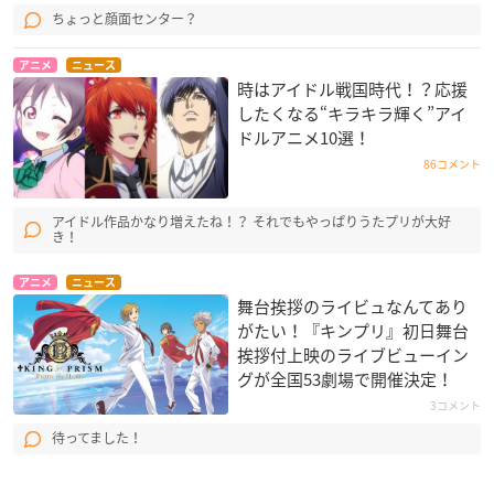
ちょっと顔面センター？
アニメ
ニュース
時はアイドル戦国時代！？応援
したくなる“キラキラ輝く”アイ
ドルアニメ10選！
86コメント
アイドル作品かなり増えたね！？ それでもやっぱりうたプリが大好
き！
アニメ
ニュース
舞台挨拶のライビュなんてあり
がたい！『キンプリ』初日舞台
挨拶付上映のライブビューイン
グが全国53劇場で開催決定！
3コメント
待ってました！