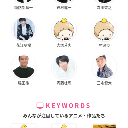
諏訪部順一
鈴村健一
森川智之
花江夏樹
大塚芳忠
村瀬歩
稲田徹
斉藤壮馬
三宅健太
KEYWORDS
みんなが注目しているアニメ・作品たち