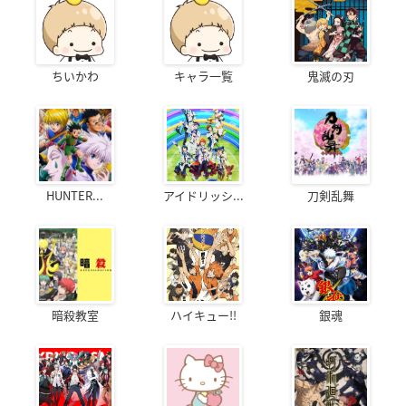
ちいかわ
キャラ一覧
鬼滅の刃
HUNTER...
アイドリッシ...
刀剣乱舞
暗殺教室
ハイキュー!!
銀魂