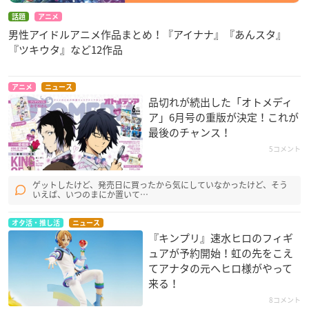
話題
アニメ
男性アイドルアニメ作品まとめ！『アイナナ』『あんスタ』
『ツキウタ』など12作品
アニメ
ニュース
品切れが続出した「オトメディ
ア」6月号の重版が決定！これが
最後のチャンス！
5コメント
ゲットしたけど、発売日に買ったから気にしていなかったけど、そう
いえば、いつのまにか置いて…
オタ活・推し活
ニュース
『キンプリ』速水ヒロのフィギ
ュアが予約開始！虹の先をこえ
てアナタの元へヒロ様がやって
来る！
8コメント