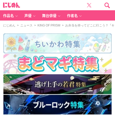
に
じ
め
ん
作品名
声優
舞台俳優
作者名
にじめん
>
ニュース
>
KING OF PRISM
> お弁当を持ってどこに行こう？『