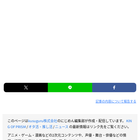
記事の内容について報告する
このページは
kusuguru株式会社
のにじめん編集部が作成・配信しています。
KIN
G OF PRISM
/
オタ活・推し活
/
ニュース
の最新情報はリンク先をご覧ください。
アニメ・ゲーム・漫画などの2次元コンテンツや、声優・舞台・俳優などの情