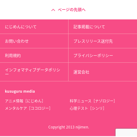
ページの先頭へ
にじめんについて
記事掲載について
お問い合わせ
プレスリリース送付先
利用規約
プライバシーポリシー
インフォマティブデータポリシ
運営会社
ー
kusuguru
media
アニメ情報［にじめん］
科学ニュース［ナゾロジー］
メンタルケア［ココロジー］
心理テスト［シンリ］
Copyright 2013 nijimen.