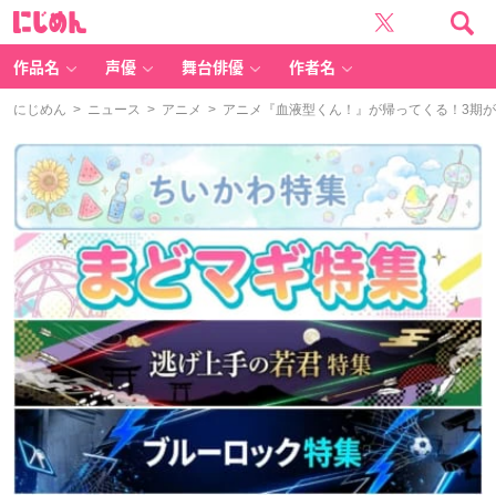
に
じ
め
ん
作品名
声優
舞台俳優
作者名
にじめん
>
ニュース
>
アニメ
> アニメ『血液型くん！』が帰ってくる！3期が