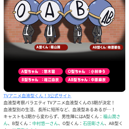
TVアニメ血液型くん！3公式サイト
血液型考察バラエティ TVアニメ血液型くんの3期が決定！
血液型別の生活、長所に短所など、血液型あるあるが…！
キャストも2期から変わらず、男性陣にはA型くん：
福山潤さ
ん
、B型くん：
中村悠一さん
、O型くん：
石田彰さん
、AB型く