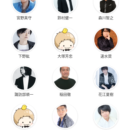
宮野真守
鈴村健一
森川智之
下野紘
大塚芳忠
速水奨
諏訪部順一
稲田徹
花江夏樹