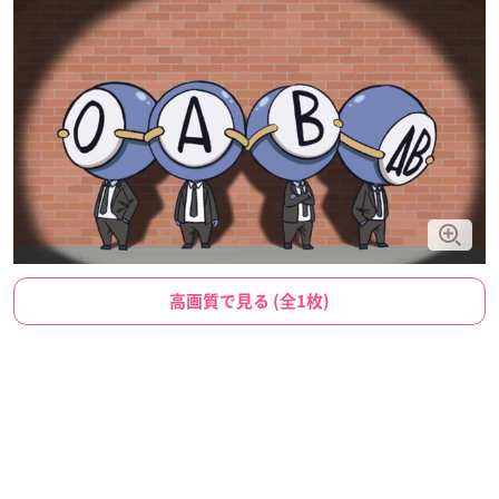
高画質で見る (全1枚)