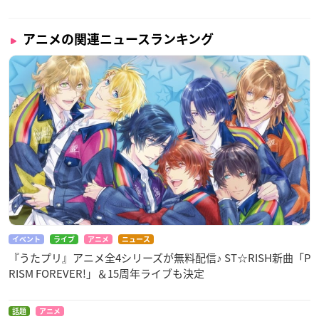
アニメの関連ニュースランキング
イベント
ライブ
アニメ
ニュース
『うたプリ』アニメ全4シリーズが無料配信♪ ST☆RISH新曲「P
RISM FOREVER!」＆15周年ライブも決定
話題
アニメ