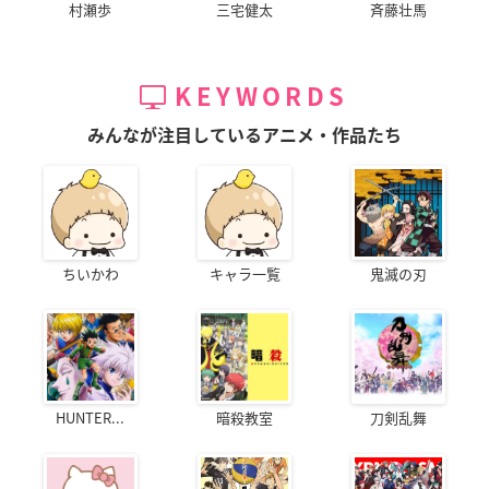
村瀬歩
三宅健太
斉藤壮馬
KEYWORDS
みんなが注目しているアニメ・作品たち
ちいかわ
キャラ一覧
鬼滅の刃
HUNTER...
暗殺教室
刀剣乱舞