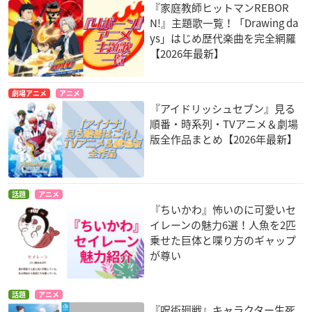
『家庭教師ヒットマンREBOR
N!』主題歌一覧！「Drawing da
ys」はじめ歴代楽曲を完全網羅
【2026年最新】
劇場アニメ
アニメ
『アイドリッシュセブン』見る
順番・時系列・TVアニメ＆劇場
版全作品まとめ【2026年最新】
話題
アニメ
『ちいかわ』怖いのに可愛いセ
イレーンの魅力6選！人魚を2匹
乗せた巨体と喋り方のギャップ
が尊い
話題
アニメ
『呪術廻戦』キャラクター生死