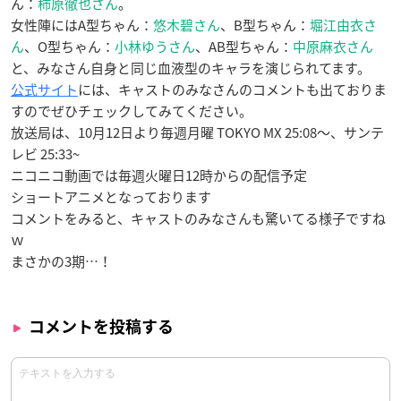
ん：
柿原徹也さん
。
女性陣にはA型ちゃん：
悠木碧さん
、B型ちゃん：
堀江由衣さ
ん
、O型ちゃん：
小林ゆうさん
、AB型ちゃん：
中原麻衣さん
と、みなさん自身と同じ血液型のキャラを演じられてます。
公式サイト
には、キャストのみなさんのコメントも出ておりま
すのでぜひチェックしてみてください。
放送局は、10月12日より毎週月曜 TOKYO MX 25:08〜、サンテ
レビ 25:33~
ニコニコ動画では毎週火曜日12時からの配信予定
ショートアニメとなっております
コメントをみると、キャストのみなさんも驚いてる様子ですね
ｗ
まさかの3期…！
コメントを投稿する