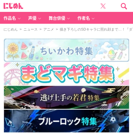
に
じ
め
ん
作品名
声優
舞台俳優
作者名
にじめん
>
ニュース
>
アニメ
> 描き下ろしのSDキャラに照れ顔まで…！『ダン