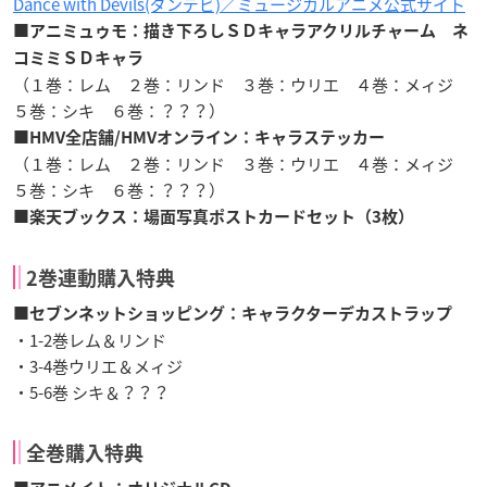
Dance with Devils(ダンデビ)／ミュージカルアニメ公式サイト
■アニミュゥモ：描き下ろしＳＤキャラアクリルチャーム ネ
コミミＳＤキャラ
（１巻：レム ２巻：リンド ３巻：ウリエ ４巻：メィジ
５巻：シキ ６巻：？？？）
■HMV全店舗/HMVオンライン：キャラステッカー
（１巻：レム ２巻：リンド ３巻：ウリエ ４巻：メィジ
５巻：シキ ６巻：？？？）
■楽天ブックス：
場面写真ポストカードセット（3枚）
2巻連動購入特典
■セブンネットショッピング：
キャラクターデカストラップ
・1-2巻レム＆リンド
・3-4巻ウリエ＆メィジ
・5-6巻 シキ＆？？？
全巻購入特典