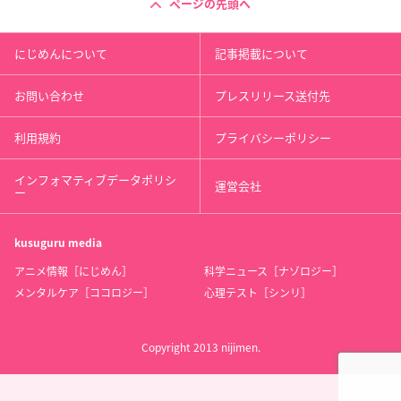
ページの先頭へ
にじめんについて
記事掲載について
お問い合わせ
プレスリリース送付先
利用規約
プライバシーポリシー
インフォマティブデータポリシ
運営会社
ー
kusuguru
media
アニメ情報［にじめん］
科学ニュース［ナゾロジー］
メンタルケア［ココロジー］
心理テスト［シンリ］
Copyright 2013 nijimen.