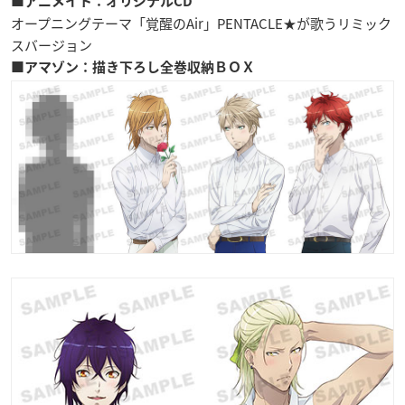
■アニメイト：
オリジナルCD
オープニングテーマ「覚醒のAir」PENTACLE★が歌うリミック
スバージョン
■アマゾン：描き下ろし全巻収納ＢＯＸ