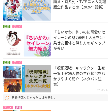
順番・時系列・TVアニメ＆劇場
版全作品まとめ【2026年最新】
話題
アニメ
『ちいかわ』怖いのに可愛いセ
イレーンの魅力6選！人魚を2匹
乗せた巨体と喋り方のギャップ
が尊い
話題
アニメ
『呪術廻戦』キャラクター生死
一覧！登場人物の生存状況をわ
かりやすく紹介【ネタバレ注
意】
6コメント
五条悟死んじゃったのは😞悲しい⋯
アニメ
声優