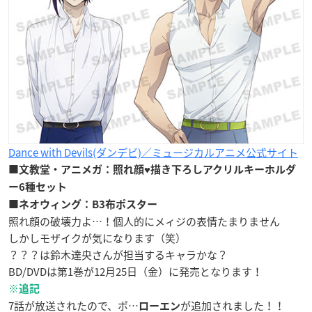
Dance with Devils(ダンデビ)／ミュージカルアニメ公式サイト
■文教堂・アニメガ：照れ顔♥描き下ろしアクリルキーホルダ
ー6種セット
■ネオウィング：B3布ポスター
照れ顔の破壊力よ…！個人的にメィジの表情たまりません
しかしモザイクが気になります（笑）
？？？は鈴木達央さんが担当するキャラかな？
BD/DVDは第1巻が12月25日（金）に発売となります！
※追記
7話が放送されたので、ポ…
が追加されました！！
ローエン