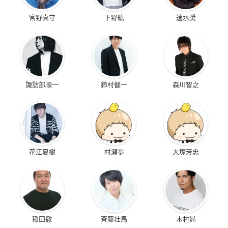
宮野真守
下野紘
速水奨
諏訪部順一
鈴村健一
森川智之
花江夏樹
村瀬歩
大塚芳忠
稲田徹
斉藤壮馬
木村昴