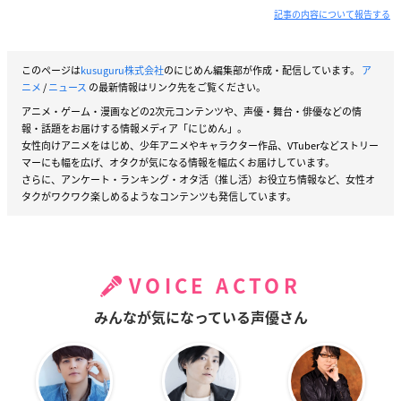
記事の内容について報告する
このページは
kusuguru株式会社
のにじめん編集部が作成・配信しています。
ア
ニメ
/
ニュース
の最新情報はリンク先をご覧ください。
アニメ・ゲーム・漫画などの2次元コンテンツや、声優・舞台・俳優などの情
報・話題をお届けする情報メディア「にじめん」。
女性向けアニメをはじめ、少年アニメやキャラクター作品、VTuberなどストリー
マーにも幅を広げ、オタクが気になる情報を幅広くお届けしています。
さらに、アンケート・ランキング・オタ活（推し活）お役立ち情報など、女性オ
タクがワクワク楽しめるようなコンテンツも発信しています。
VOICE ACTOR
みんなが気になっている声優さん