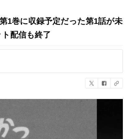
D第1巻に収録予定だった第1話が未
ット配信も終了