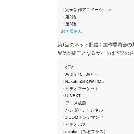
・完全新作アニメーション
・第2話
・第3話
おそ松さん
第1話のネット配信も製作委員会の
配信が終了となるサイトは下記の通
・dTV
・あにてれしあたー
・RakutenSHOWTIME
・ビデオマーケット
・U-NEXT
・アニメ放題
・バンダイチャンネル
・J:COMオンデマンド
・ビデオパス
・milplus（みるプラス）