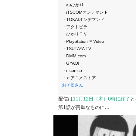
・auひかり
・iTSCOMオンデマンド
・TOKAIオンデマンド
・アクトビラ
・ひかりＴＶ
・PlayStation™ Video
・TSUTAYA TV
・DMM.com
・GYAO!
・niconico
・ｄアニメストア
おそ松さん
配信は
11月12日（木）0時に終了
と
第1話が貴重なものに…