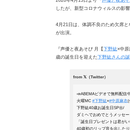
2020年4月13日より『
声優と夜あそ
したが、新型コロナウィルスの影響
4月21日は、体調不良のため欠席
が出演。
『声優と夜あそび 月【
下野紘
×中原
歳の誕生日を迎えた
下野紘さんの誕
📣ABEMAビデオで無料配信中
火曜MC
#下野紘
×
#中原麻衣
下野紘40歳お誕生日SP㊗️/
ダミヘでおめでとうメッセージ
「誕生日プレゼントは君がい
40歳初のリップ音を出した