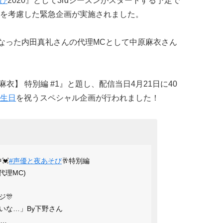
び
2020』として3rdシーズンがスタートする予定で
を考慮した緊急企画が実施されました。
となった内田真礼さんの代理MCとして中原麻衣さん
麻衣】 特別編 #1』と題し、配信当日4月21日に40
生日
を祝うスペシャル企画が行われました！
💓
#声優と夜あそび
🥂特別編
(代理MC)
🎊
いな…」By下野さん
り…