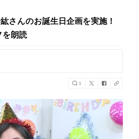
野紘さんのお誕生日企画を実施！
フを朗読
1