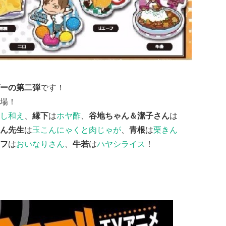
ーの第二弾
です！
場！
し和え
、
縁下
は
ホヤ酢
、
谷地ちゃん＆潔子さん
は
ん先生
は
玉こんにゃくと肉じゃが
、
青根
は
栗きん
フ
は
おいなりさん
、
牛若
は
ハヤシライス
！