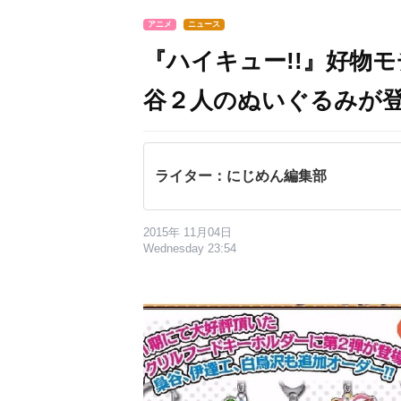
アニメ
ニュース
『ハイキュー!!』好物
谷２人のぬいぐるみが
ライター：にじめん編集部
2015年 11月04日
Wednesday 23:54