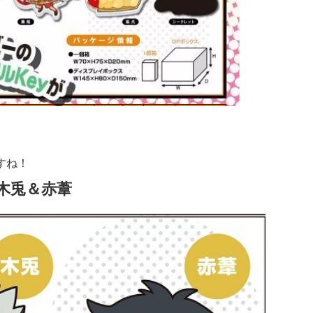
すね！
木兎＆赤葦