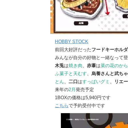
HOBBY STOCK
前回大好評だった
フードキーホルダ
みんなが自分の好物と一緒なって登
木兎
は
焼き肉
、
赤葦
は
菜の花のから
ふ菓子と天むす
、
烏養さんと武ちゃ
とん
、
二口
は
すっぱいグミ
、
リエー
来年の
2月
発売予定
1BOXの価格は5,940円です
こちら
で予約受付中です