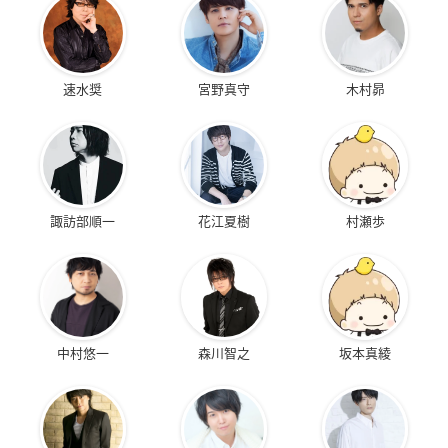
速水奨
宮野真守
木村昴
諏訪部順一
花江夏樹
村瀬歩
中村悠一
森川智之
坂本真綾