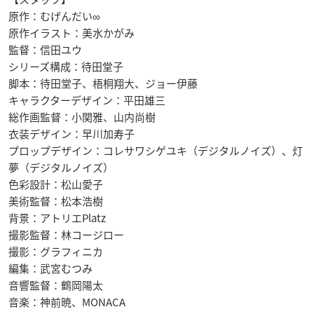
原作：むげんだい∞
原作イラスト：美水かがみ
監督：信田ユウ
シリーズ構成：待田堂子
脚本：待田堂子、梧桐翔大、ジョー伊藤
キャラクターデザイン：平田雄三
総作画監督：小関雅、山内尚樹
衣装デザイン：早川加寿子
プロップデザイン：コレサワシゲユキ（デジタルノイズ）、灯
夢（デジタルノイズ）
色彩設計：松山愛子
美術監督：松本浩樹
背景：アトリエPlatz
撮影監督：林コージロー
撮影：グラフィニカ
編集：武宮むつみ
音響監督：鶴岡陽太
音楽：神前暁、MONACA