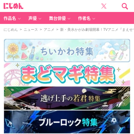
に
じ
め
ん
作品名
声優
舞台俳優
作者名
にじめん
>
ニュース
>
アニメ
> 新・美水かがみ劇場開幕！TVアニメ『まえせ