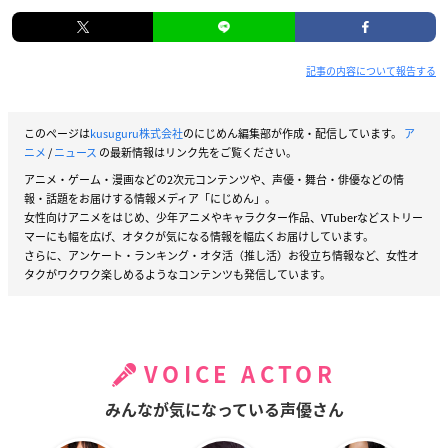
記事の内容について報告する
このページは
kusuguru株式会社
のにじめん編集部が作成・配信しています。
ア
ニメ
/
ニュース
の最新情報はリンク先をご覧ください。
アニメ・ゲーム・漫画などの2次元コンテンツや、声優・舞台・俳優などの情
報・話題をお届けする情報メディア「にじめん」。
女性向けアニメをはじめ、少年アニメやキャラクター作品、VTuberなどストリー
マーにも幅を広げ、オタクが気になる情報を幅広くお届けしています。
さらに、アンケート・ランキング・オタ活（推し活）お役立ち情報など、女性オ
タクがワクワク楽しめるようなコンテンツも発信しています。
VOICE ACTOR
みんなが気になっている声優さん