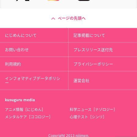
ページの先頭へ
にじめんについて
記事掲載について
お問い合わせ
プレスリリース送付先
利用規約
プライバシーポリシー
インフォマティブデータポリシ
運営会社
ー
kusuguru
media
アニメ情報［にじめん］
科学ニュース［ナゾロジー］
メンタルケア［ココロジー］
心理テスト［シンリ］
Copyright 2013 nijimen.