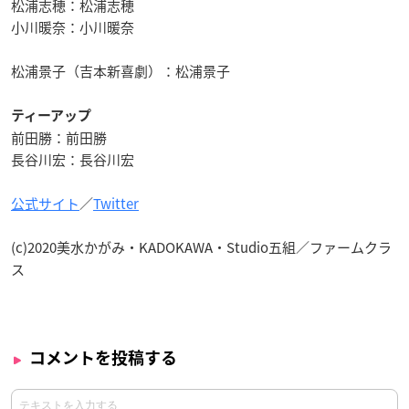
松浦志穂：松浦志穂
小川暖奈：小川暖奈
松浦景子（吉本新喜劇）：松浦景子
ティーアップ
前田勝：前田勝
長谷川宏：長谷川宏
公式サイト
／
Twitter
(c)2020美水かがみ・KADOKAWA・Studio五組／ファームクラ
ス
コメントを投稿する