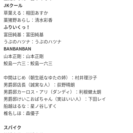
JKクール
草葉える：相田あすか
藁猪野あらし：清水彩香
ふりいくっ！
富田純基：富田純基
うぶのハツナ：うぶのハツナ
BANBANBAN
山本正剛：山本正剛
鮫島一六三：鮫島一六三
中間はじめ（朝生祇なゆたの姉）：村井理沙子
男爵邸店長（誠実な人）：荻野晴朗
男爵邸カーロス・アリ（ダンディ）：利根健太朗
男爵邸けいこおばちゃん（実はいい人）：下田レイ
船越はるな：星ノ谷しずく
椎名しほ：森優子
スパイク