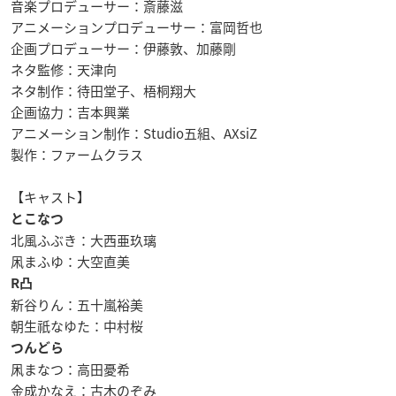
音楽プロデューサー：斎藤滋
アニメーションプロデューサー：富岡哲也
企画プロデューサー：伊藤敦、加藤剛
ネタ監修：天津向
ネタ制作：待田堂子、梧桐翔大
企画協力：吉本興業
アニメーション制作：Studio五組、AXsiZ
製作：ファームクラス
【キャスト】
とこなつ
北風ふぶき：大西亜玖璃
凩まふゆ：大空直美
R凸
新谷りん：五十嵐裕美
朝生祇なゆた：中村桜
つんどら
凩まなつ：高田憂希
金成かなえ：古木のぞみ