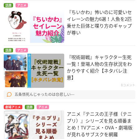
話題
アニメ
『ちいかわ』怖いのに可愛いセ
イレーンの魅力6選！人魚を2匹
乗せた巨体と喋り方のギャップ
が尊い
話題
アニメ
『呪術廻戦』キャラクター生死
一覧！登場人物の生存状況をわ
かりやすく紹介【ネタバレ注
意】
8コメント
五条悟死んじゃったのは😞悲しい⋯
劇場アニメ
話題
アニメ
アニメ『テニスの王子様（テニ
プリ）』シリーズを見る順番ま
とめ！TVアニメ・OVA・劇場版
が見れるサブスクを網羅