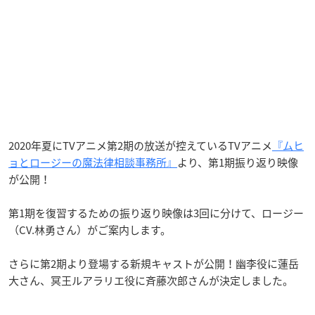
2020
年夏にTVアニメ第2期の放送が控えているTVアニメ
『ムヒ
ョとロージーの魔法律相談事務所』
より、第1期振り返り映像
が公開！
第1期を復習するための振り返り映像は3回に分けて、ロージー
（CV.林勇さん）がご案内します。
さらに第2期より登場する新規キャストが公開！幽李役に蓮岳
大さん、冥王ルアラリエ役に斉藤次郎さんが決定しました。