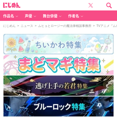
に
じ
め
ん
作品名
声優
舞台俳優
作者名
にじめん
>
ニュース
>
ムヒョとロージーの魔法律相談事務所
> TVアニメ『