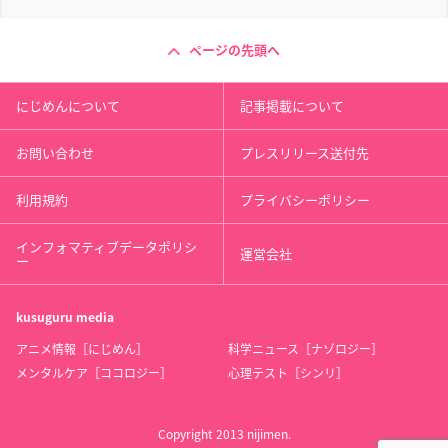
ページの先頭へ
にじめんについて
記事掲載について
お問い合わせ
プレスリリース送付先
利用規約
プライバシーポリシー
インフォマティブデータポリシ
運営会社
ー
kusuguru
media
アニメ情報［にじめん］
科学ニュース［ナゾロジー］
メンタルケア［ココロジー］
心理テスト［シンリ］
Copyright 2013 nijimen.