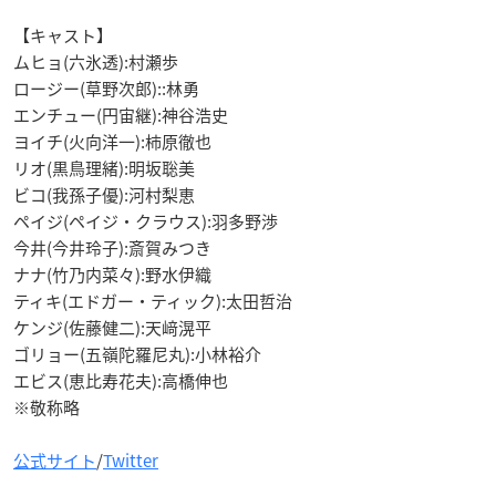
【キャスト】
ムヒョ(六氷透):村瀬歩
ロージー(草野次郎)::林勇
エンチュー(円宙継):神谷浩史
ヨイチ(火向洋一):柿原徹也
リオ(黒鳥理緒):明坂聡美
ビコ(我孫子優):河村梨恵
ペイジ(ペイジ・クラウス):羽多野渉
今井(今井玲子):斎賀みつき
ナナ(竹乃内菜々):野水伊織
ティキ(エドガー・ティック):太田哲治
ケンジ(佐藤健二):天﨑滉平
ゴリョー(五嶺陀羅尼丸):小林裕介
エビス(恵比寿花夫):高橋伸也
※敬称略
公式サイト
/
Twitter