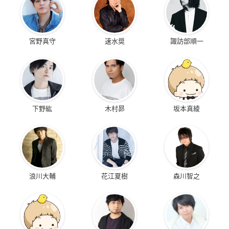
宮野真守
速水奨
諏訪部順一
下野紘
木村昴
坂本真綾
浪川大輔
花江夏樹
森川智之