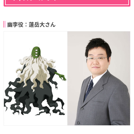
幽李役：蓮岳大さん