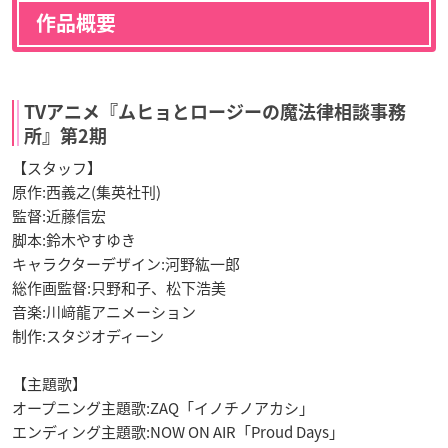
作品概要
TVアニメ『ムヒョとロージーの魔法律相談事務
所』第2期
【スタッフ】
原作:西義之(集英社刊)
監督:近藤信宏
脚本:鈴木やすゆき
キャラクターデザイン:河野紘一郎
総作画監督:只野和子、松下浩美
音楽:川﨑龍アニメーション
制作:スタジオディーン
【主題歌】
オープニング主題歌:
ZAQ
「イノチノアカシ」
エンディング主題歌:
NOW ON AIR
「
Proud Days
」