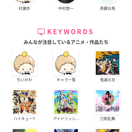
村瀬歩
中村悠一
斉藤壮馬
KEYWORDS
みんなが注目しているアニメ・作品たち
ちいかわ
キャラ一覧
鬼滅の刃
ハイキュー!!
アイドリッシ...
刀剣乱舞