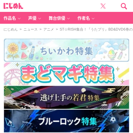
に
じ
め
ん
作品名
声優
舞台俳優
作者名
にじめん
>
ニュース
>
アニメ
> ST☆RISH集合！『うたプリ』BD&DVD6