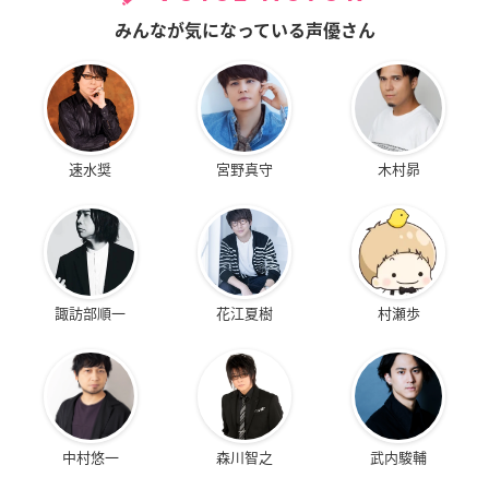
みんなが気になっている声優さん
速水奨
宮野真守
木村昴
諏訪部順一
花江夏樹
村瀬歩
中村悠一
森川智之
武内駿輔