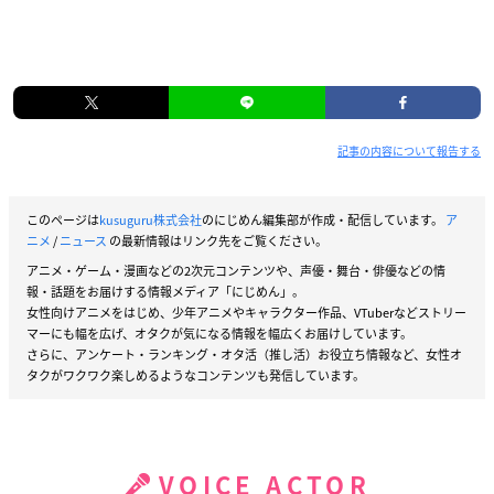
記事の内容について報告する
このページは
kusuguru株式会社
のにじめん編集部が作成・配信しています。
ア
ニメ
/
ニュース
の最新情報はリンク先をご覧ください。
アニメ・ゲーム・漫画などの2次元コンテンツや、声優・舞台・俳優などの情
報・話題をお届けする情報メディア「にじめん」。
女性向けアニメをはじめ、少年アニメやキャラクター作品、VTuberなどストリー
マーにも幅を広げ、オタクが気になる情報を幅広くお届けしています。
さらに、アンケート・ランキング・オタ活（推し活）お役立ち情報など、女性オ
タクがワクワク楽しめるようなコンテンツも発信しています。
VOICE ACTOR