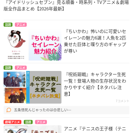
『アイドリッシュセブン』見る順番・時系列・TVアニメ＆劇場
版全作品まとめ【2026年最新】
話題
アニメ
『ちいかわ』怖いのに可愛いセ
イレーンの魅力6選！人魚を2匹
乗せた巨体と喋り方のギャップ
が尊い
話題
アニメ
『呪術廻戦』キャラクター生死
一覧！登場人物の生存状況をわ
かりやすく紹介【ネタバレ注
意】
7コメント
五条悟死んじゃったのは😞悲しい⋯
劇場アニメ
話題
アニメ
アニメ『テニスの王子様（テニ