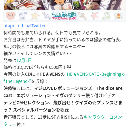
utapri_officialTwitter
何時間でも見ていられる。何日でも見ていられる。
お弁当は寿弁当、トキヤが手に持っているのは撮影の進行表、
那月の後ろには写真の確認をするモニター
細かい…そしてレンの表情がいい…
発売は
12月2日
価格はBD,DVDどちらも6500円＋税
今回の封入CDには
の
“HE★VENS GATE -Beginning o
HE★VENS
f the Legend-”
を収録！
映像特典には、
／
マジLOVEレボリューションズ
The dice are
／
のダンサー振り付けビデオ
cast
エボリューション・イヴ
、
テレビCMセレクション
飛び出せ！クイズの☆プリンスさま
を収録
っ？ スペシャルバージョン
音声特典として、13話に
による
キャラクターコメン
ST☆RISH
タリー
付き