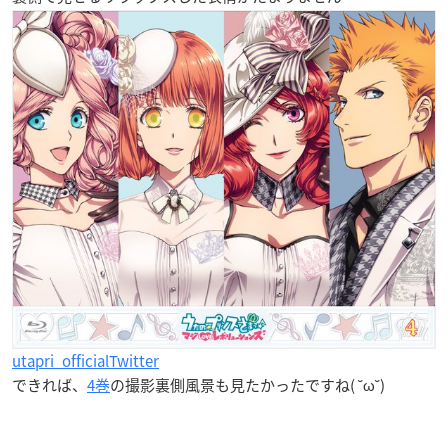
utapri_officialTwitter
できれば、
4巻
の撮影裏側風景も見たかったですね( ˘ω˘)