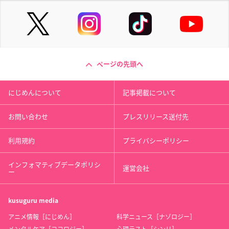
ページの先頭へ
にじめんについて
記事掲載について
お問い合わせ
プレスリリース送付先
利用規約
プライバシーポリシー
インフォマティブデータポリシ
運営会社
ー
kusuguru
media
アニメ情報［にじめん］
科学ニュース［ナゾロジー］