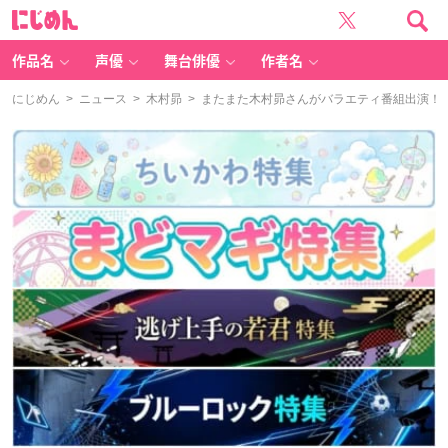
に
じ
め
ん
作品名
声優
舞台俳優
作者名
にじめん
>
ニュース
>
木村昴
> またまた木村昴さんがバラエティ番組出演！