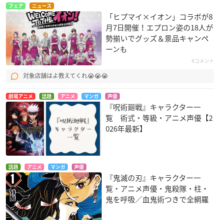
フェア
ニュース
「ヒプマイ×イオン」コラボが8
月7日開催！エプロン姿の18人が
勢揃いでグッズ＆景品キャンペ
ーンも
4コメント
対象店舗はよ教えてくれ😭😭😭
劇場アニメ
話題
アニメ
マンガ
声優
『呪術廻戦』キャラクター一
覧 術式・等級・アニメ声優【2
026年最新】
話題
アニメ
マンガ
声優
『鬼滅の刃』キャラクター一
覧・アニメ声優・鬼殺隊・柱・
鬼を呼吸／血鬼術つきで全網羅