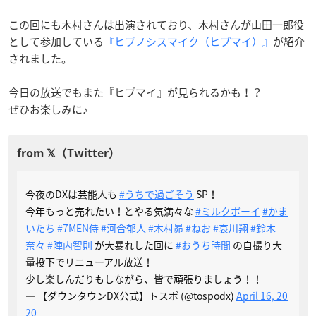
この回にも木村さんは出演されており、木村さんが山田一郎役
として参加している
『ヒプノシスマイク（ヒプマイ）』
が紹介
されました。
今日の放送でもまた『ヒプマイ』が見られるかも！？
ぜひお楽しみに♪
今夜のDXは芸能人も
#うちで過ごそう
SP！
今年もっと売れたい！とやる気満々な
#ミルクボーイ
#かま
いたち
#7MEN侍
#河合郁人
#木村昴
#ねお
#哀川翔
#鈴木
奈々
#陣内智則
が大暴れした回に
#おうち時間
の自撮り大
量投下でリニューアル放送！
少し楽しんだりもしながら、皆で頑張りましょう！！
— 【ダウンタウンDX公式】トスポ (@tospodx)
April 16, 20
20