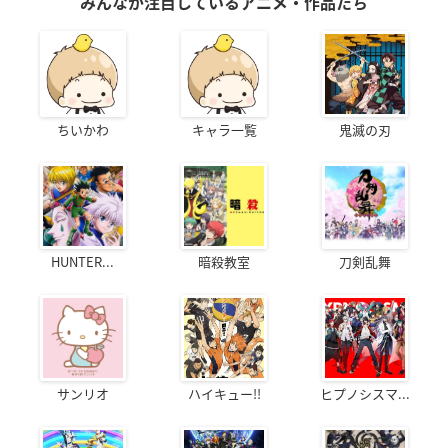
みんなが注目しているアニメ・作品たち
ちいかわ
キャラ一覧
鬼滅の刃
HUNTER...
暗殺教室
刀剣乱舞
サンリオ
ハイキュー!!
ヒプノシスマ...