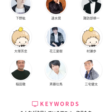
下野紘
速水奨
諏訪部順一
大塚芳忠
花江夏樹
村瀬歩
稲田徹
斉藤壮馬
三宅健太
KEYWORDS