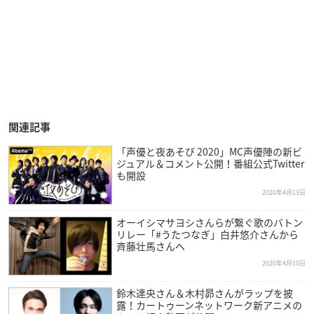
関連記事
「声優と夜あそび 2020」MC声優陣の新ビ
ジュアル＆コメント公開！番組公式Twitter
も開設
2020年4月13日
オーイシマサヨシさんらが繋ぐ歌のバトン
リレー「#うたつなぎ」白井悠介さんから
斉藤壮馬さんへ
2020年4月10日
鈴木達央さん＆木村昴さんがラップを披
露！カートゥーンネットワーク新アニメの