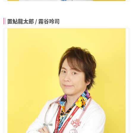
置鮎龍太郎 / 霧谷玲司