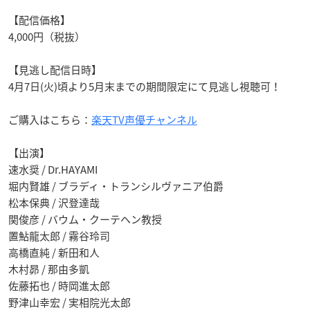
【配信価格】
4,000円（税抜）
【見逃し配信日時】
4月7日(火)頃より5月末までの期間限定にて見逃し視聴可！
ご購入はこちら：
楽天TV声優チャンネル
【出演】
速水奨 / Dr.HAYAMI
堀内賢雄 / ブラディ・トランシルヴァニア伯爵
松本保典 / 沢登達哉
関俊彦 / バウム・クーテヘン教授
置鮎龍太郎 / 霧谷玲司
高橋直純 / 新田和人
木村昴 / 那由多凱
佐藤拓也 / 時岡進太郎
野津山幸宏 / 実相院光太郎