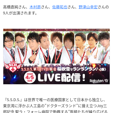
高橋直純さん、
木村昴
さん、
佐藤拓也
さん、
野津山幸宏
さんの
9人が出演されます。
『S.S.D.S.』は世界で唯一の医療国家として日本から独立し、
東京湾に浮かぶ人工島の”ドクターズランド”に聳え立つJoy三
郎記念 聖ラ・フォーレ病院で勤務する”医師たちが繰り広げる