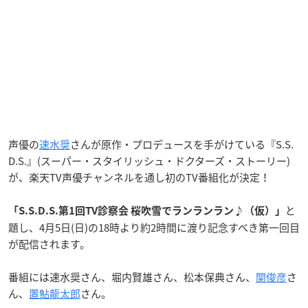
声優の
速水奨
さんが原作・プロデュースを手がけている『S.S.
D.S.』(スーパー・スタイリッシュ・ドクターズ・ストーリー)
が、楽天TV声優チャンネルを通し初のTV番組化が決定！
と
「S.S.D.S.第1回TV診察会 桜吹雪でランランラン♪（仮）」
題し、4月5日(日)の18時より約2時間に渡り記念すべき第一回目
が配信されます。
番組には速水奨さん、堀内賢雄さん、松本保典さん、
関俊彦
さ
ん、
置鮎龍太郎
さん。