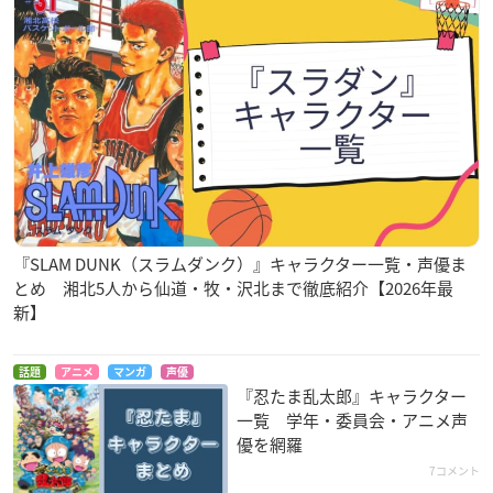
『SLAM DUNK（スラムダンク）』キャラクター一覧・声優ま
とめ 湘北5人から仙道・牧・沢北まで徹底紹介【2026年最
新】
話題
アニメ
マンガ
声優
『忍たま乱太郎』キャラクター
一覧 学年・委員会・アニメ声
優を網羅
7コメント