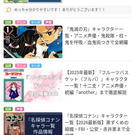
めっちゃ分かりやすいです！ ありがとうございます！！
話題
アニメ
マンガ
声優
『鬼滅の刃』キャラクター一
覧・アニメ声優・鬼殺隊・柱・
鬼を呼吸／血鬼術つきで全網羅
話題
アニメ
マンガ
【2025年最新】『フルーツバス
ケット（フルバ）』キャラクタ
ー一覧！十二支・アニメ声優・
続編『another』まで徹底解説
話題
声優
『名探偵コナン』キャラクター
一覧【2026最新版】黒ずくめの
組織・FBI・公安・赤井家まで全