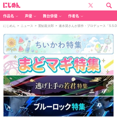
に
じ
め
ん
作品名
声優
舞台俳優
作者名
にじめん
>
ニュース
>
置鮎龍太郎
> 速水奨さんが原作・プロデュース「S.S.