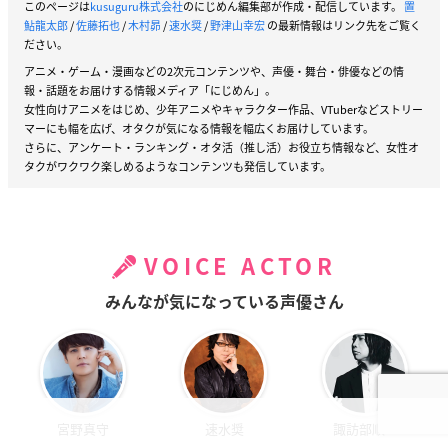
このページは
kusuguru株式会社
のにじめん編集部が作成・配信しています。
置
鮎龍太郎
/
佐藤拓也
/
木村昴
/
速水奨
/
野津山幸宏
の最新情報はリンク先をご覧く
ださい。
アニメ・ゲーム・漫画などの2次元コンテンツや、声優・舞台・俳優などの情
報・話題をお届けする情報メディア「にじめん」。
女性向けアニメをはじめ、少年アニメやキャラクター作品、VTuberなどストリー
マーにも幅を広げ、オタクが気になる情報を幅広くお届けしています。
さらに、アンケート・ランキング・オタ活（推し活）お役立ち情報など、女性オ
タクがワクワク楽しめるようなコンテンツも発信しています。
VOICE ACTOR
みんなが気になっている声優さん
宮野真守
速水奨
諏訪部順一