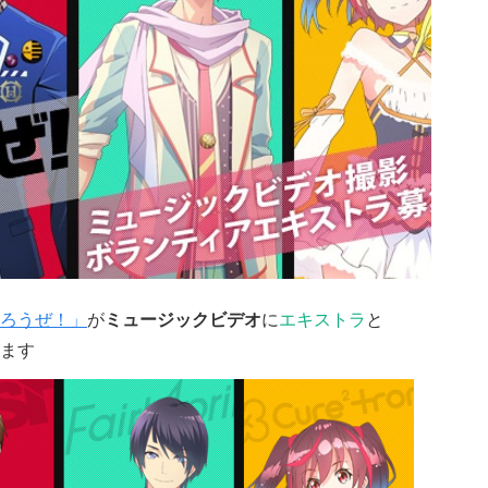
ろうぜ！」
が
ミュージックビデオ
に
エキストラ
と
ます