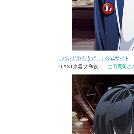
「バンドやろうぜ！」公式サイト
BLAST東雲 大和役
生田鷹司さ