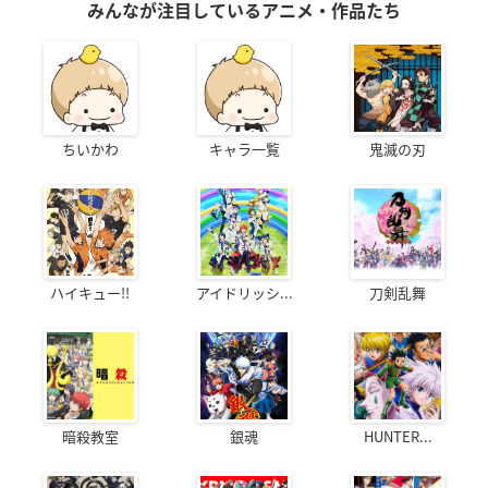
みんなが注目しているアニメ・作品たち
ちいかわ
キャラ一覧
鬼滅の刃
ハイキュー!!
アイドリッシ...
刀剣乱舞
暗殺教室
銀魂
HUNTER...