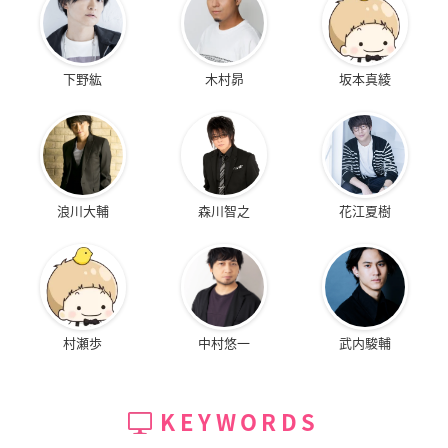
下野紘
木村昴
坂本真綾
浪川大輔
森川智之
花江夏樹
村瀬歩
中村悠一
武内駿輔
KEYWORDS