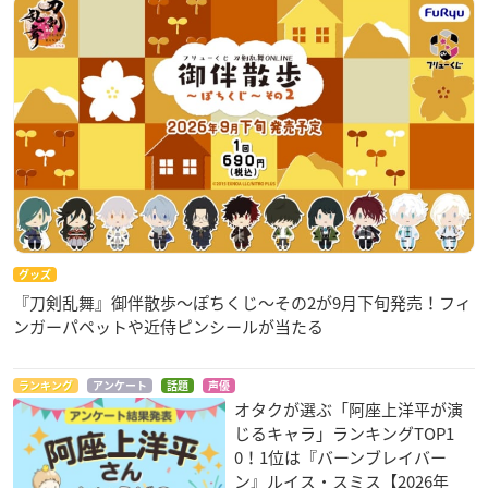
グッズ
『刀剣乱舞』御伴散歩～ぽちくじ～その2が9月下旬発売！フィ
ンガーパペットや近侍ピンシールが当たる
ランキング
アンケート
話題
声優
オタクが選ぶ「阿座上洋平が演
じるキャラ」ランキングTOP1
0！1位は『バーンブレイバー
ン』ルイス・スミス【2026年