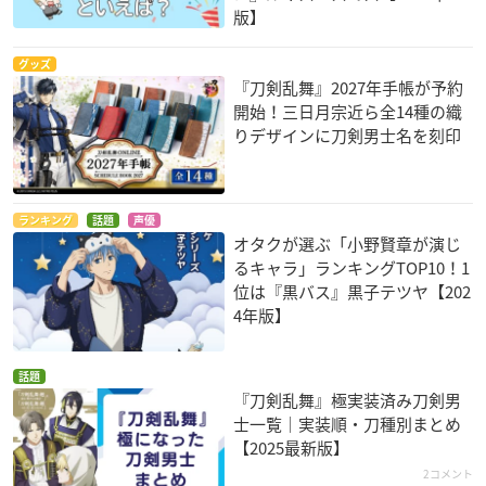
版】
グッズ
『刀剣乱舞』2027年手帳が予約
開始！三日月宗近ら全14種の織
りデザインに刀剣男士名を刻印
ランキング
話題
声優
オタクが選ぶ「小野賢章が演じ
るキャラ」ランキングTOP10！1
位は『黒バス』黒子テツヤ【202
4年版】
話題
『刀剣乱舞』極実装済み刀剣男
士一覧｜実装順・刀種別まとめ
【2025最新版】
2コメント