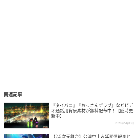
関連記事
『タイバニ』『おっさんずラブ』などビデ
オ通話用背景素材が無料配布中！【随時更
新中】
2020年5月03日
【2.5次元舞台】公演中止＆延期情報まと