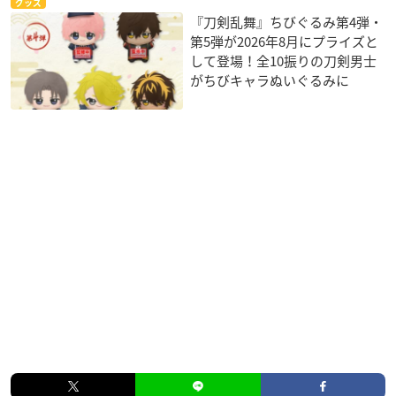
グッズ
『刀剣乱舞』ちびぐるみ第4弾・
第5弾が2026年8月にプライズと
して登場！全10振りの刀剣男士
がちびキャラぬいぐるみに