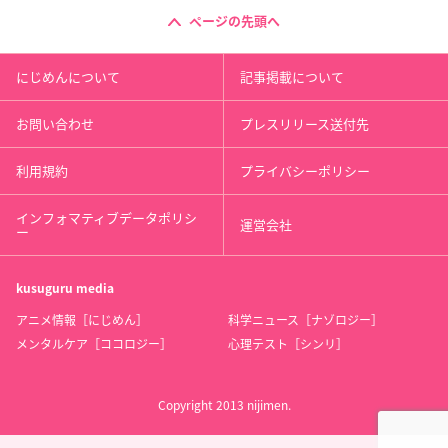
ページの先頭へ
にじめんについて
記事掲載について
お問い合わせ
プレスリリース送付先
利用規約
プライバシーポリシー
インフォマティブデータポリシ
運営会社
ー
kusuguru
media
アニメ情報［にじめん］
科学ニュース［ナゾロジー］
メンタルケア［ココロジー］
心理テスト［シンリ］
Copyright 2013 nijimen.