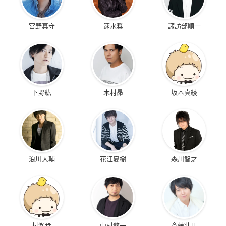
宮野真守
速水奨
諏訪部順一
下野紘
木村昴
坂本真綾
浪川大輔
花江夏樹
森川智之
村瀬歩
中村悠一
斉藤壮馬