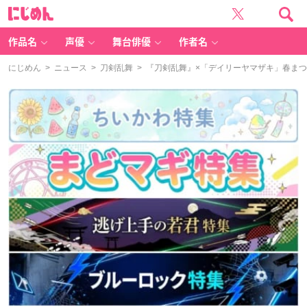
に
じ
め
ん
作品名
声優
舞台俳優
作者名
にじめん
>
ニュース
>
刀剣乱舞
> 『刀剣乱舞』×「デイリーヤマザキ」春まつ