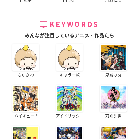
KEYWORDS
みんなが注目しているアニメ・作品たち
ちいかわ
キャラ一覧
鬼滅の刃
ハイキュー!!
アイドリッシ...
刀剣乱舞