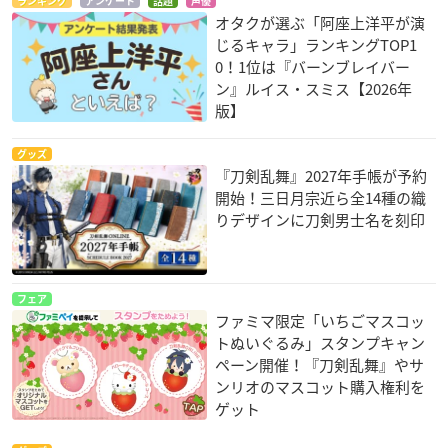
ランキング
アンケート
話題
声優
オタクが選ぶ「阿座上洋平が演
じるキャラ」ランキングTOP1
0！1位は『バーンブレイバー
ン』ルイス・スミス【2026年
版】
グッズ
『刀剣乱舞』2027年手帳が予約
開始！三日月宗近ら全14種の織
りデザインに刀剣男士名を刻印
フェア
ファミマ限定「いちごマスコッ
トぬいぐるみ」スタンプキャン
ペーン開催！『刀剣乱舞』やサ
ンリオのマスコット購入権利を
ゲット