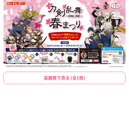
高画質で見る (全1枚)