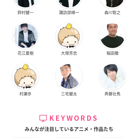
鈴村健一
諏訪部順一
森川智之
花江夏樹
大塚芳忠
稲田徹
村瀬歩
三宅健太
斉藤壮馬
KEYWORDS
みんなが注目しているアニメ・作品たち