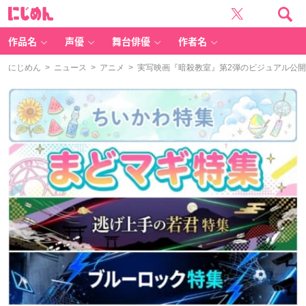
に
じ
め
ん
作品名
声優
舞台俳優
作者名
にじめん
>
ニュース
>
アニメ
> 実写映画『暗殺教室』第2弾のビジュアル公