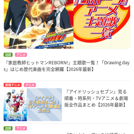
話題
アニメ
『家庭教師ヒットマンREBORN!』主題歌一覧！「Drawing day
s」はじめ歴代楽曲を完全網羅【2026年最新】
劇場アニメ
アニメ
『アイドリッシュセブン』見る
順番・時系列・TVアニメ＆劇場
版全作品まとめ【2026年最新】
話題
アニメ