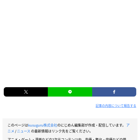
記事の内容について報告する
このページは
kusuguru株式会社
のにじめん編集部が作成・配信しています。
ア
ニメ
/
ニュース
の最新情報はリンク先をご覧ください。
アニメ・ゲーム・漫画などの2次元コンテンツや、声優・舞台・俳優などの情