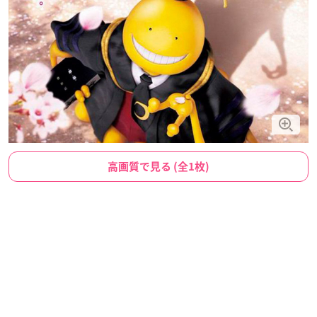
高画質で見る (全1枚)