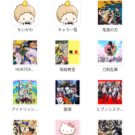
ちいかわ
キャラ一覧
鬼滅の刃
HUNTER...
暗殺教室
刀剣乱舞
アイドリッシ...
銀魂
ヒプノシスマ...