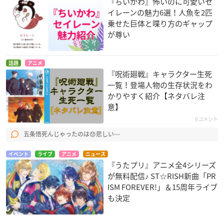
『ちいかわ』怖いのに可愛いセ
イレーンの魅力6選！人魚を2匹
乗せた巨体と喋り方のギャップ
が尊い
話題
アニメ
『呪術廻戦』キャラクター生死
一覧！登場人物の生存状況をわ
かりやすく紹介【ネタバレ注
意】
6コメント
五条悟死んじゃったのは😞悲しい⋯
イベント
ライブ
アニメ
ニュース
『うたプリ』アニメ全4シリーズ
が無料配信♪ ST☆RISH新曲「PR
ISM FOREVER!」＆15周年ライブ
も決定