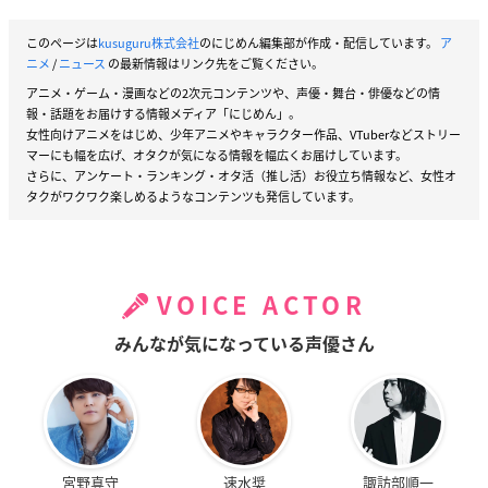
このページは
kusuguru株式会社
のにじめん編集部が作成・配信しています。
ア
ニメ
/
ニュース
の最新情報はリンク先をご覧ください。
アニメ・ゲーム・漫画などの2次元コンテンツや、声優・舞台・俳優などの情
報・話題をお届けする情報メディア「にじめん」。
女性向けアニメをはじめ、少年アニメやキャラクター作品、VTuberなどストリー
マーにも幅を広げ、オタクが気になる情報を幅広くお届けしています。
さらに、アンケート・ランキング・オタ活（推し活）お役立ち情報など、女性オ
タクがワクワク楽しめるようなコンテンツも発信しています。
VOICE ACTOR
みんなが気になっている声優さん
宮野真守
速水奨
諏訪部順一