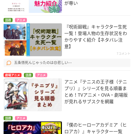
が尊い
話題
アニメ
『呪術廻戦』キャラクター生死
一覧！登場人物の生存状況をわ
かりやすく紹介【ネタバレ注
意】
7コメント
五条悟死んじゃったのは😞悲しい⋯
劇場アニメ
話題
アニメ
アニメ『テニスの王子様（テニ
プリ）』シリーズを見る順番ま
とめ！TVアニメ・OVA・劇場版
が見れるサブスクを網羅
話題
アニメ
『僕のヒーローアカデミア（ヒ
ロアカ）』キャラクター一覧