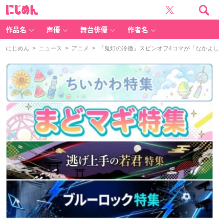
に
じ
め
ん
作品名
声優
舞台俳優
作者名
にじめん
>
ニュース
>
アニメ
> 『鬼灯の冷徹』スピンオフ4コマが「なかよ