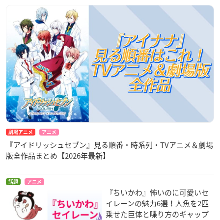
劇場アニメ
アニメ
『アイドリッシュセブン』見る順番・時系列・TVアニメ＆劇場
版全作品まとめ【2026年最新】
話題
アニメ
『ちいかわ』怖いのに可愛いセ
イレーンの魅力6選！人魚を2匹
乗せた巨体と喋り方のギャップ