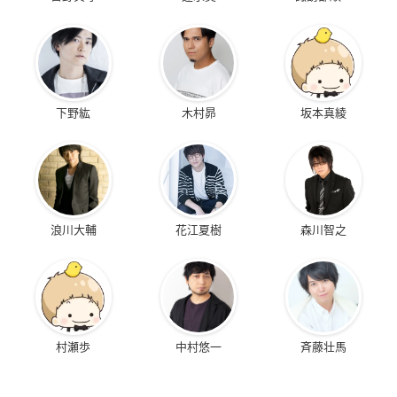
下野紘
木村昴
坂本真綾
浪川大輔
花江夏樹
森川智之
村瀬歩
中村悠一
斉藤壮馬