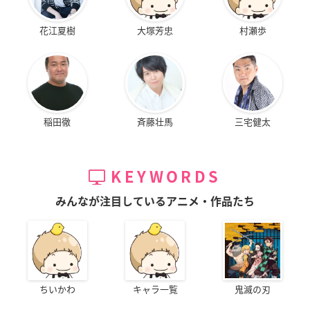
花江夏樹
大塚芳忠
村瀬歩
稲田徹
斉藤壮馬
三宅健太
KEYWORDS
みんなが注目しているアニメ・作品たち
ちいかわ
キャラ一覧
鬼滅の刃