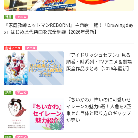
話題
アニメ
『家庭教師ヒットマンREBORN!』主題歌一覧！「Drawing day
s」はじめ歴代楽曲を完全網羅【2026年最新】
劇場アニメ
アニメ
『アイドリッシュセブン』見る
順番・時系列・TVアニメ＆劇場
版全作品まとめ【2026年最新】
話題
アニメ
『ちいかわ』怖いのに可愛いセ
イレーンの魅力6選！人魚を2匹
乗せた巨体と喋り方のギャップ
が尊い
話題
アニメ