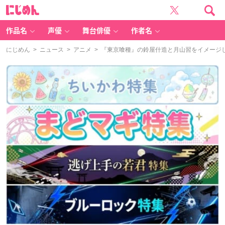
に
じ
め
ん
作品名
声優
舞台俳優
作者名
にじめん
>
ニュース
>
アニメ
> 『東京喰種』の鈴屋什造と月山習をイメージ