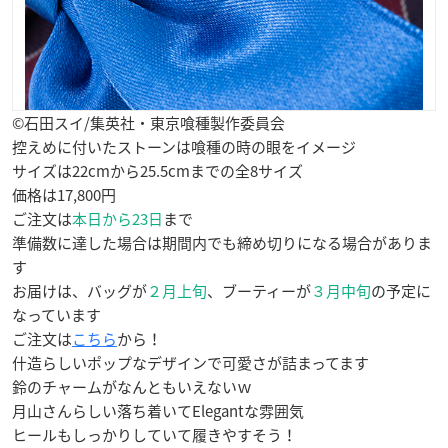
©石田スイ/集英社・東京喰種製作委員会
控えめに付いたストーンは喰種の時の眼をイメージ
サイズは22cmから25.5cmまでの全8サイズ
価格は17,800円
ご注文は
本日から23日
まで
準備数に達した場合は期間内でも締め切りになる場合がありま
す
お届けは、バッグが
２月上旬
、ブーティーが
３月中旬
の予定に
なっています
ご注文は
こちら
から！
什造らしいポップなデザインで可愛さが詰まってます
鈴のチャームがなんともいえないｗ
月山さんらしい落ち着いてElegantな雰囲気
ヒールもしっかりしていて履きやすそう！