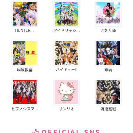
HUNTER...
アイドリッシ...
刀剣乱舞
暗殺教室
ハイキュー!!
銀魂
ヒプノシスマ...
サンリオ
呪術廻戦
OFFICIAL SNS