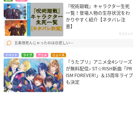
『呪術廻戦』キャラクター生死
一覧！登場人物の生存状況をわ
かりやすく紹介【ネタバレ注
意】
6コメント
五条悟死んじゃったのは😞悲しい⋯
イベント
ライブ
アニメ
ニュース
『うたプリ』アニメ全4シリーズ
が無料配信♪ ST☆RISH新曲「PR
ISM FOREVER!」＆15周年ライブ
も決定