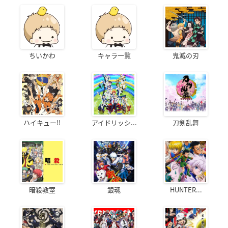
ちいかわ
キャラ一覧
鬼滅の刃
ハイキュー!!
アイドリッシ...
刀剣乱舞
暗殺教室
銀魂
HUNTER...