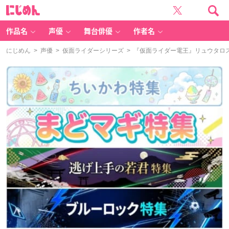
に
じ
め
ん
作品名
声優
舞台俳優
作者名
にじめん
>
声優
>
仮面ライダーシリーズ
> 『仮面ライダー電王』リュウタロス（