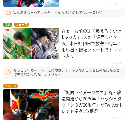
9コメント
W感あるなーって思ったけどなるほど にしてもカッコいい
話題
ニュース
さぁ、お前の罪を数えろ！史上
初の2人で1人の『仮面ライダー
W』本日9月6日で放送10周年！
思い出・祝福ツイートでトレン
ド入り
3コメント
もう１０年か・・・。この頃はフィリップの人こんなに有名になると
は思わなかったな。フィリッ…
ニュース
『仮面ライダークウガ』祝・放
送開始から20周年！ハッシュタ
グ「クウガ20周年」がTwitterト
レンド堂々1位獲得
2コメント