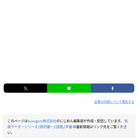
記事の内容について報告する
このページは
kusuguru株式会社
のにじめん編集部が作成・配信しています。
仮
面ライダーシリーズ
/
鈴村健一
/
話題
/
声優
の最新情報はリンク先をご覧くださ
い。