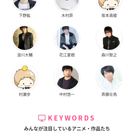
下野紘
木村昴
坂本真綾
浪川大輔
花江夏樹
森川智之
村瀬歩
中村悠一
斉藤壮馬
KEYWORDS
みんなが注目しているアニメ・作品たち