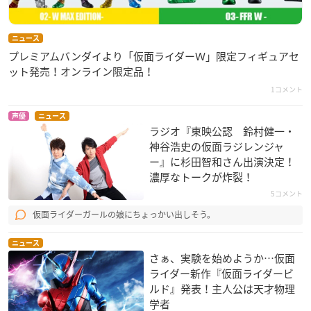
ニュース
プレミアムバンダイより「仮面ライダーＷ」限定フィギュアセ
ット発売！オンライン限定品！
1コメント
声優
ニュース
ラジオ『東映公認​ 鈴村健一・
神谷浩史の仮面ラジレンジャ
ー』に杉田智和さん出演決定！
濃厚なトークが炸裂！
5コメント
仮面ライダーガールの娘にちょっかい出しそう。
ニュース
さぁ、実験を始めようか…仮面
ライダー新作『仮面ライダービ
ルド』発表！主人公は天才物理
学者