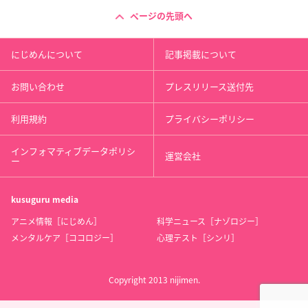
ページの先頭へ
にじめんについて
記事掲載について
お問い合わせ
プレスリリース送付先
利用規約
プライバシーポリシー
インフォマティブデータポリシ
運営会社
ー
kusuguru
media
アニメ情報［にじめん］
科学ニュース［ナゾロジー］
メンタルケア［ココロジー］
心理テスト［シンリ］
Copyright 2013 nijimen.