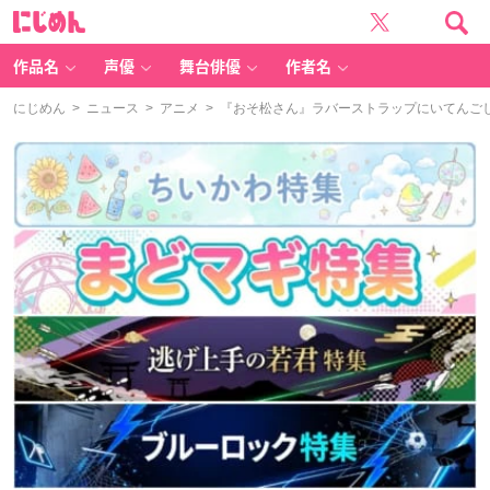
に
じ
め
ん
作品名
声優
舞台俳優
作者名
にじめん
>
ニュース
>
アニメ
> 『おそ松さん』ラバーストラップにいてんごし