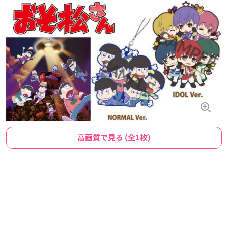
高画質で見る (全1枚)