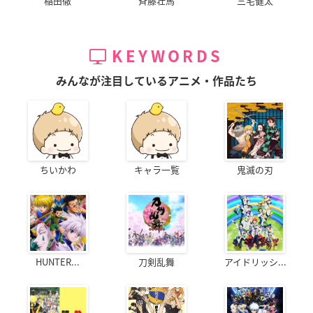
稲田徹
斉藤壮馬
三宅健太
KEYWORDS
みんなが注目しているアニメ・作品たち
ちいかわ
キャラ一覧
鬼滅の刃
HUNTER...
刀剣乱舞
アイドリッシ...