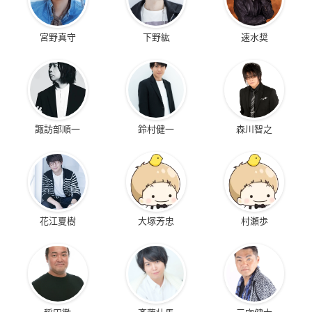
宮野真守
下野紘
速水奨
諏訪部順一
鈴村健一
森川智之
花江夏樹
大塚芳忠
村瀬歩