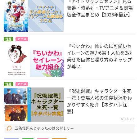
『アイドリッシュセブン』見る
順番・時系列・TVアニメ＆劇場
版全作品まとめ【2026年最新】
話題
アニメ
『ちいかわ』怖いのに可愛いセ
イレーンの魅力6選！人魚を2匹
乗せた巨体と喋り方のギャップ
が尊い
話題
アニメ
『呪術廻戦』キャラクター生死
一覧！登場人物の生存状況をわ
かりやすく紹介【ネタバレ注
意】
6コメント
五条悟死んじゃったのは😞悲しい⋯