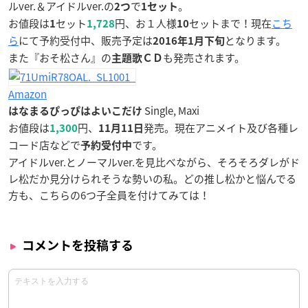
ルver.＆アイドルver.の
で
。
2つ
1セット
お値段は
セット
円、お１人様
セットまで！現在
こち
1
1,728
10
ら
にて予約受付中、販売予定は
となります。
2016年1月下旬
また『おそ松さん』の
も発売されます。
主題歌ＣＤ
Amazon
Single, Maxi
はなまるぴっぴはよいこだけ
お値段は
円、
発売。現在アニメイト及び各種レ
1,300
11月11日
コード店などで
です。
予約受付中
アイドルver.とノーマルver.を見比べながら、そろそろダレがド
レ松だか見分けられそうな勢いの私。どの推し松かと悩んでる
方も、こちらの6つ子全員を付けてみては！
コメントを投稿する