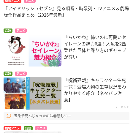
劇場アニメ
アニメ
『アイドリッシュセブン』見る順番・時系列・TVアニメ＆劇場
版全作品まとめ【2026年最新】
話題
アニメ
『ちいかわ』怖いのに可愛いセ
イレーンの魅力6選！人魚を2匹
乗せた巨体と喋り方のギャップ
が尊い
話題
アニメ
『呪術廻戦』キャラクター生死
一覧！登場人物の生存状況をわ
かりやすく紹介【ネタバレ注
意】
7コメント
五条悟死んじゃったのは😞悲しい⋯
劇場アニメ
話題
アニメ