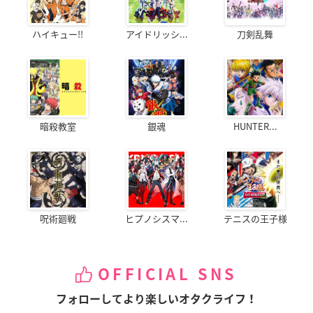
ハイキュー!!
アイドリッシ...
刀剣乱舞
暗殺教室
銀魂
HUNTER...
呪術廻戦
ヒプノシスマ...
テニスの王子様
OFFICIAL SNS
フォローしてより楽しいオタクライフ！