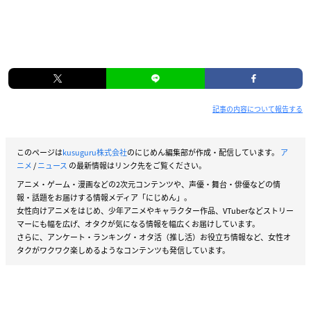
記事の内容について報告する
このページは
kusuguru株式会社
のにじめん編集部が作成・配信しています。
ア
ニメ
/
ニュース
の最新情報はリンク先をご覧ください。
アニメ・ゲーム・漫画などの2次元コンテンツや、声優・舞台・俳優などの情
報・話題をお届けする情報メディア「にじめん」。
女性向けアニメをはじめ、少年アニメやキャラクター作品、VTuberなどストリー
マーにも幅を広げ、オタクが気になる情報を幅広くお届けしています。
さらに、アンケート・ランキング・オタ活（推し活）お役立ち情報など、女性オ
タクがワクワク楽しめるようなコンテンツも発信しています。