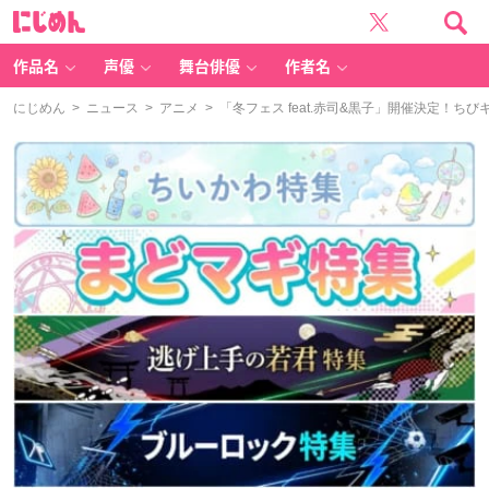
に
じ
め
ん
作品名
声優
舞台俳優
作者名
にじめん
>
ニュース
>
アニメ
> 「冬フェス feat.赤司&黒子」開催決定！ち