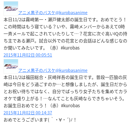
アニメ黒子のバスケ
@kurobasanime
本日11/2は霧崎第一・瀬戸健太郎の誕生日です。おめでとう！
この時間はもう寝ている？いや、霧崎メンバーからあえて0時
一斉メールで起こされていたりして…？花宮に次ぐ高いIQの持
ち主である瀬戸。試合以外での花宮との会話はどんな感じなの
か聞いてみたいです。（赤）#kurobas
2015年11月02日 00:05:51
アニメ黒子のバスケ
@kurobasanime
本日11/2は福田総合・灰崎祥吾の誕生日です。普段一匹狼の灰
崎は今日をどう過ごすのか…と想像しましたが、誕生日だから
とお祝い待ちではなく、自分でばっちり女子たちを集めてカラ
オケで盛り上がる！…なんてことも灰崎ならできちゃいそう。
お誕生日おめでとう！（赤）#kurobas
2015年11月02日 00:14:37
おめでとうございます( ｀・∀・´)ﾉ！