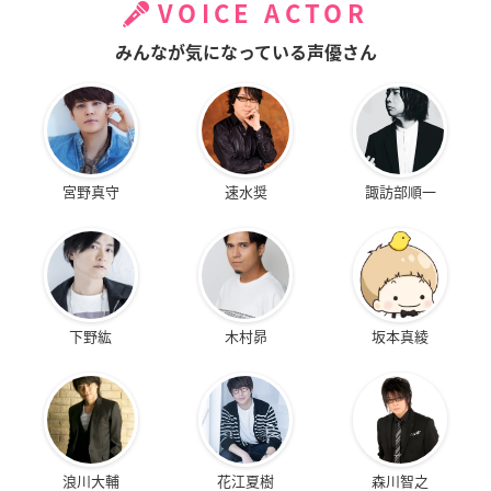
VOICE ACTOR
みんなが気になっている声優さん
宮野真守
速水奨
諏訪部順一
下野紘
木村昴
坂本真綾
浪川大輔
花江夏樹
森川智之