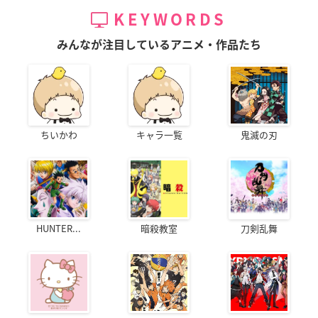
KEYWORDS
みんなが注目しているアニメ・作品たち
ちいかわ
キャラ一覧
鬼滅の刃
HUNTER...
暗殺教室
刀剣乱舞