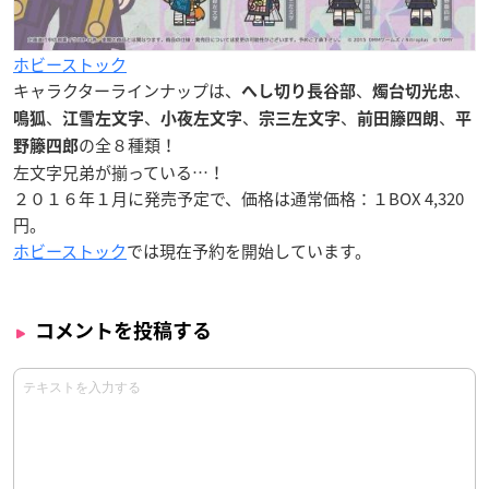
ホビーストック
キャラクターラインナップは、
、
、
へし切り長谷部
燭台切光忠
、
、
、
、
、
鳴狐
江雪左文字
小夜左文字
宗三左文字
前田籐四朗
平
の全８種類！
野籐四郎
左文字兄弟が揃っている…！
２０１６年１月に発売予定で、価格は通常価格：１BOX 4,320
円。
ホビーストック
では現在予約を開始しています。
コメントを投稿する