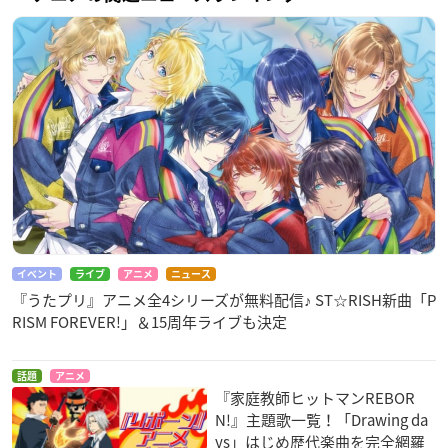
イベント
ライブ
アニメ
ニュース
『うたプリ』アニメ全4シリーズが無料配信♪ ST☆RISH新曲「P
RISM FOREVER!」＆15周年ライブも決定
話題
アニメ
『家庭教師ヒットマンREBOR
N!』主題歌一覧！「Drawing da
ys」はじめ歴代楽曲を完全網羅