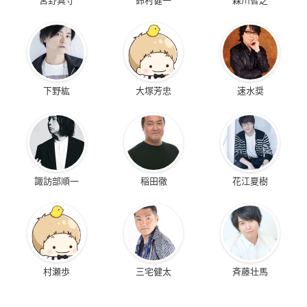
下野紘
大塚芳忠
速水奨
諏訪部順一
稲田徹
花江夏樹
村瀬歩
三宅健太
斉藤壮馬