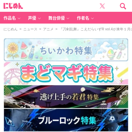
に
じ
め
ん
作品名
声優
舞台俳優
作者名
にじめん
>
ニュース
>
アニメ
> 『刀剣乱舞』こえだらいずR vol.4が来年