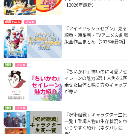
【2026年最新】
劇場アニメ
アニメ
『アイドリッシュセブン』見る
順番・時系列・TVアニメ＆劇場
版全作品まとめ【2026年最新】
話題
アニメ
『ちいかわ』怖いのに可愛いセ
イレーンの魅力6選！人魚を2匹
乗せた巨体と喋り方のギャップ
が尊い
話題
アニメ
『呪術廻戦』キャラクター生死
一覧！登場人物の生存状況をわ
かりやすく紹介【ネタバレ注