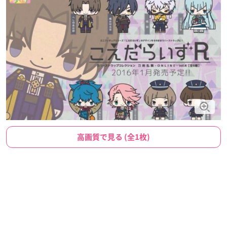
高画質で見る (全1枚)