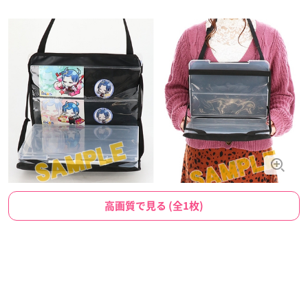
高画質で見る (全1枚)