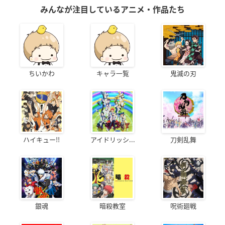
みんなが注目しているアニメ・作品たち
ちいかわ
キャラ一覧
鬼滅の刃
ハイキュー!!
アイドリッシ...
刀剣乱舞
銀魂
暗殺教室
呪術廻戦