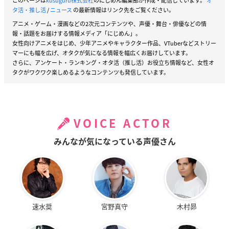
このページは
kusuguru株式会社
のにじめん編集部が作成・配信しています。
オ
タ活・推し活
/
ニュース
の最新情報はリンク先をご覧ください。
アニメ・ゲーム・漫画などの2次元コンテンツや、声優・舞台・俳優などの情
報・話題をお届けする情報メディア「にじめん」。
女性向けアニメをはじめ、少年アニメやキャラクター作品、VTuberなどストリー
マーにも幅を広げ、オタクが気になる情報を幅広くお届けしています。
さらに、アンケート・ランキング・オタ活（推し活）お役立ち情報など、女性オ
タクがワクワク楽しめるようなコンテンツも発信しています。
VOICE ACTOR
みんなが気になっている声優さん
速水奨
宮野真守
木村昴