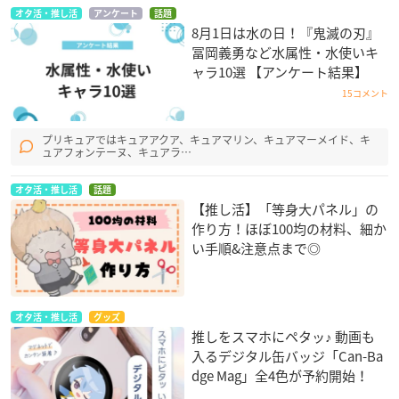
オタ活・推し活
アンケート
話題
8月1日は水の日！『鬼滅の刃』
冨岡義勇など水属性・水使いキ
ャラ10選 【アンケート結果】
15コメント
プリキュアではキュアアクア、キュアマリン、キュアマーメイド、キ
ュアフォンテーヌ、キュアラ…
オタ活・推し活
話題
【推し活】「等身大パネル」の
作り方！ほぼ100均の材料、細か
い手順&注意点まで◎
オタ活・推し活
グッズ
推しをスマホにペタッ♪ 動画も
入るデジタル缶バッジ「Can-Ba
dge Mag」全4色が予約開始！