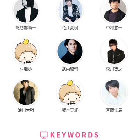
諏訪部順一
花江夏樹
中村悠一
村瀬歩
武内駿輔
森川智之
浪川大輔
坂本真綾
斉藤壮馬
KEYWORDS