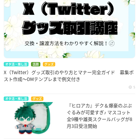
オタ活・推し活
話題
グッズ
X（Twitter）グッズ取引のやり方とマナー完全ガイド 募集ポ
スト作成〜DMテンプレまで例文付き
5
オタ活・推し活
グッズ
『ヒロアカ』デク＆爆豪のぷぷ
ぐるみが可愛すぎ♪ マスコット
全9種や雄英スクールバッグが8
月3日受注開始