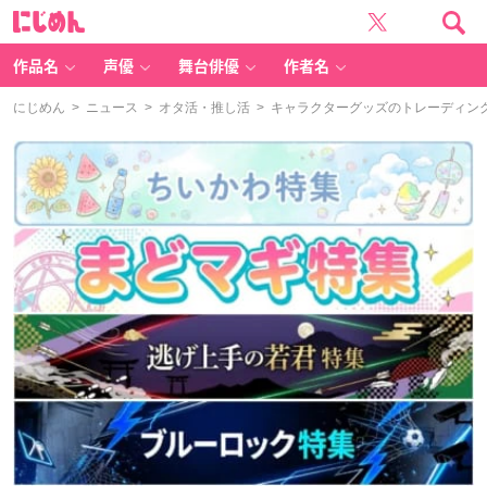
に
じ
め
ん
作品名
声優
舞台俳優
作者名
にじめん
>
ニュース
>
オタ活・推し活
> キャラクターグッズのトレーディン