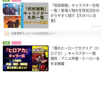
話題
アニメ
『呪術廻戦』キャラクター生死
一覧！登場人物の生存状況をわ
かりやすく紹介【ネタバレ注
意】
6コメント
五条悟死んじゃったのは😞悲しい⋯
話題
アニメ
『僕のヒーローアカデミア（ヒ
ロアカ）』キャラクター一覧
個性・アニメ声優・ヒーロー名
を全網羅