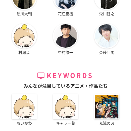
浪川大輔
花江夏樹
森川智之
村瀬歩
中村悠一
斉藤壮馬
KEYWORDS
みんなが注目しているアニメ・作品たち
ちいかわ
キャラ一覧
鬼滅の刃