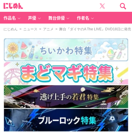
に
じ
め
ん
作品名
声優
舞台俳優
作者名
にじめん
>
ニュース
>
アニメ
> 舞台『ダイヤのA The LIVE』DVD18日に発