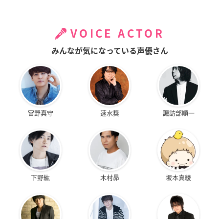
VOICE ACTOR
みんなが気になっている声優さん
宮野真守
速水奨
諏訪部順一
下野紘
木村昴
坂本真綾