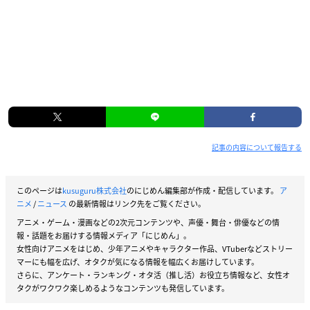
記事の内容について報告する
このページは
kusuguru株式会社
のにじめん編集部が作成・配信しています。
ア
ニメ
/
ニュース
の最新情報はリンク先をご覧ください。
アニメ・ゲーム・漫画などの2次元コンテンツや、声優・舞台・俳優などの情
報・話題をお届けする情報メディア「にじめん」。
女性向けアニメをはじめ、少年アニメやキャラクター作品、VTuberなどストリー
マーにも幅を広げ、オタクが気になる情報を幅広くお届けしています。
さらに、アンケート・ランキング・オタ活（推し活）お役立ち情報など、女性オ
タクがワクワク楽しめるようなコンテンツも発信しています。