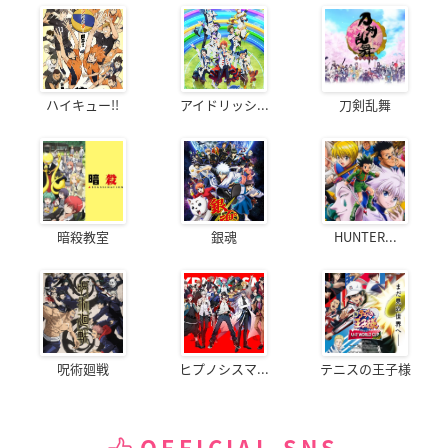
ハイキュー!!
アイドリッシ...
刀剣乱舞
暗殺教室
銀魂
HUNTER...
呪術廻戦
ヒプノシスマ...
テニスの王子様