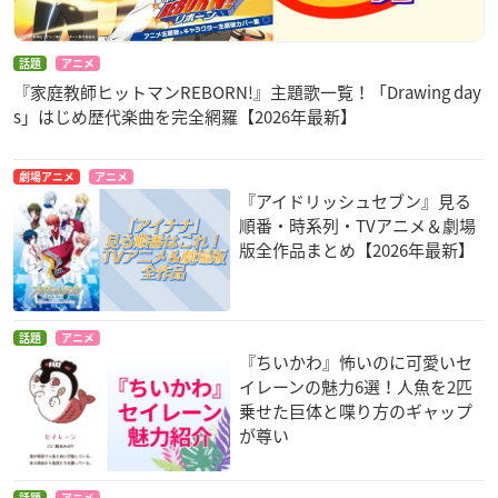
話題
アニメ
『家庭教師ヒットマンREBORN!』主題歌一覧！「Drawing day
s」はじめ歴代楽曲を完全網羅【2026年最新】
劇場アニメ
アニメ
『アイドリッシュセブン』見る
順番・時系列・TVアニメ＆劇場
版全作品まとめ【2026年最新】
話題
アニメ
『ちいかわ』怖いのに可愛いセ
イレーンの魅力6選！人魚を2匹
乗せた巨体と喋り方のギャップ
が尊い