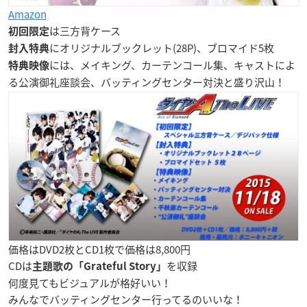
Amazon
は三方背ケース
初回限定
にオリジナルブックレット(28P)、ブロマイド5枚
封入特典
には、メイキング、カーテンコール集、キャストによ
特典映像
る公演御礼座談会、バッティングセンター対決と盛り沢山！
価格はDVD2枚とCD1枚で価格は8,800円
CDは
を収録
主題歌の「Grateful Story」
何度見てもビジュアルが格好いい！
みんなでバッティングセンター行ってるのいいな！