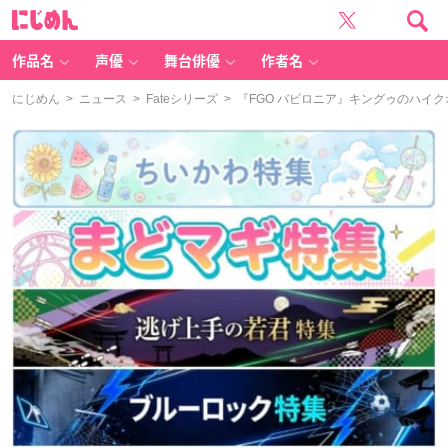
に
じ
め
ん
作品名
声優
舞台俳優
作者名
にじめん
>
ニュース
>
Fateシリーズ
> 『FGO バビロニア』キングゥのハイ