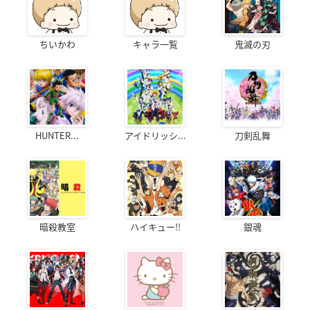
ちいかわ
キャラ一覧
鬼滅の刃
HUNTER...
アイドリッシ...
刀剣乱舞
暗殺教室
ハイキュー!!
銀魂