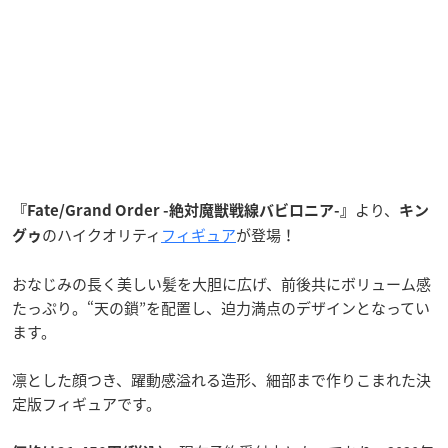
より、
『Fate/Grand Order -絶対魔獣戦線バビロニア-』
キン
のハイクオリティ
フィギュア
が登場！
グゥ
おなじみの長く美しい髪を大胆に広げ、前後共にボリューム感
たっぷり。“天の鎖”を配置し、迫力満点のデザインとなってい
ます。
凛とした顔つき、躍動感溢れる造形、細部まで作りこまれた決
定版フィギュアです。