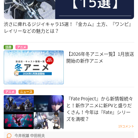
渋さに痺れるジジイキャラ15選！『金カム』土方、『ワンピ』
レイリーなどの魅力とは？
話題
アニメ
【2026年冬アニメ一覧】1月放送
開始の新作アニメ
アニメ
ニュース
『Fate Project』から新情報続々
と！新作アニメに新PVと盛りだ
くさん！今年は『Fate』シリー
ズを満喫？
19コメント
今井祝雄 中田祝夫