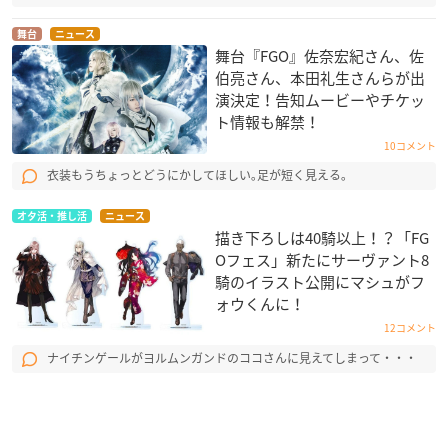
舞台
ニュース
舞台『FGO』佐奈宏紀さん、佐
伯亮さん、本田礼生さんらが出
演決定！告知ムービーやチケッ
ト情報も解禁！
10コメント
衣装もうちょっとどうにかしてほしい｡足が短く見える｡
オタ活・推し活
ニュース
描き下ろしは40騎以上！？「FG
Oフェス」新たにサーヴァント8
騎のイラスト公開にマシュがフ
ォウくんに！
12コメント
ナイチンゲールがヨルムンガンドのココさんに見えてしまって・・・