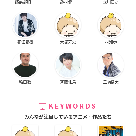
諏訪部順一
鈴村健一
森川智之
花江夏樹
大塚芳忠
村瀬歩
稲田徹
斉藤壮馬
三宅健太
KEYWORDS
みんなが注目しているアニメ・作品たち