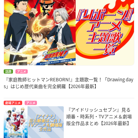
話題
アニメ
『家庭教師ヒットマンREBORN!』主題歌一覧！「Drawing day
s」はじめ歴代楽曲を完全網羅【2026年最新】
劇場アニメ
アニメ
『アイドリッシュセブン』見る
順番・時系列・TVアニメ＆劇場
版全作品まとめ【2026年最新】