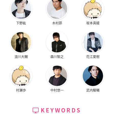
下野紘
木村昴
坂本真綾
浪川大輔
森川智之
花江夏樹
村瀬歩
中村悠一
武内駿輔
KEYWORDS