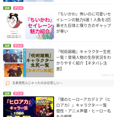
話題
アニメ
『ちいかわ』怖いのに可愛いセ
イレーンの魅力6選！人魚を2匹
乗せた巨体と喋り方のギャップ
が尊い
話題
アニメ
『呪術廻戦』キャラクター生死
一覧！登場人物の生存状況をわ
かりやすく紹介【ネタバレ注
意】
6コメント
五条悟死んじゃったのは😞悲しい⋯
話題
アニメ
『僕のヒーローアカデミア（ヒ
ロアカ）』キャラクター一覧
個性・アニメ声優・ヒーロー名
を全網羅