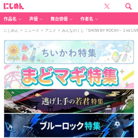
に
じ
め
ん
作品名
声優
舞台俳優
作者名
にじめん
>
ニュース
>
アニメ
> みんなのくじ『SHOW BY ROCK!!～２nd