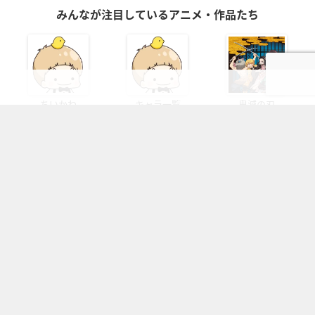
みんなが注目しているアニメ・作品たち
ちいかわ
キャラ一覧
鬼滅の刃
ハイキュー!!
アイドリッシ...
刀剣乱舞
暗殺教室
銀魂
HUNTER...