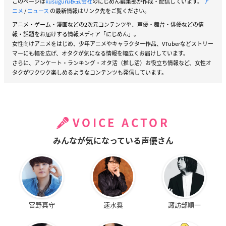
このページは
kusuguru株式会社
のにじめん編集部が作成・配信しています。
ア
ニメ
/
ニュース
の最新情報はリンク先をご覧ください。
アニメ・ゲーム・漫画などの2次元コンテンツや、声優・舞台・俳優などの情
報・話題をお届けする情報メディア「にじめん」。
女性向けアニメをはじめ、少年アニメやキャラクター作品、VTuberなどストリー
マーにも幅を広げ、オタクが気になる情報を幅広くお届けしています。
さらに、アンケート・ランキング・オタ活（推し活）お役立ち情報など、女性オ
タクがワクワク楽しめるようなコンテンツも発信しています。
VOICE ACTOR
みんなが気になっている声優さん
宮野真守
速水奨
諏訪部順一