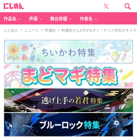
に
じ
め
ん
作品名
声優
舞台俳優
作者名
にじめん
>
ニュース
>
村瀬歩
> 村瀬歩さんがCV＆オノ・ナツメ先生がキャ