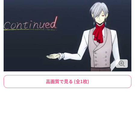
高画質で見る (全1枚)