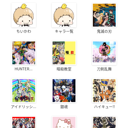
ちいかわ
キャラ一覧
鬼滅の刃
HUNTER...
暗殺教室
刀剣乱舞
アイドリッシ...
銀魂
ハイキュー!!