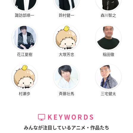
諏訪部順一
鈴村健一
森川智之
花江夏樹
大塚芳忠
稲田徹
村瀬歩
斉藤壮馬
三宅健太
KEYWORDS
みんなが注目しているアニメ・作品たち