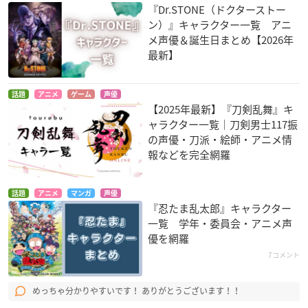
『Dr.STONE（ドクターストー
ン）』キャラクター一覧 アニ
メ声優＆誕生日まとめ【2026年
最新】
話題
アニメ
ゲーム
声優
【2025年最新】『刀剣乱舞』キ
ャラクター一覧｜刀剣男士117振
の声優・刀派・絵師・アニメ情
報などを完全網羅
話題
アニメ
マンガ
声優
『忍たま乱太郎』キャラクター
一覧 学年・委員会・アニメ声
優を網羅
7コメント
めっちゃ分かりやすいです！ ありがとうございます！！