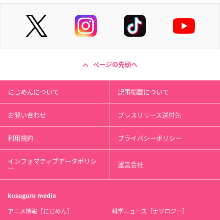
ページの先頭へ
にじめんについて
記事掲載について
お問い合わせ
プレスリリース送付先
利用規約
プライバシーポリシー
インフォマティブデータポリシ
運営会社
ー
kusuguru
media
アニメ情報［にじめん］
科学ニュース［ナゾロジー］