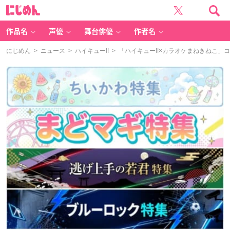
に
じ
め
ん
作品名
声優
舞台俳優
作者名
にじめん
>
ニュース
>
ハイキュー!!
> 「ハイキュー!!×カラオケまねきねこ」