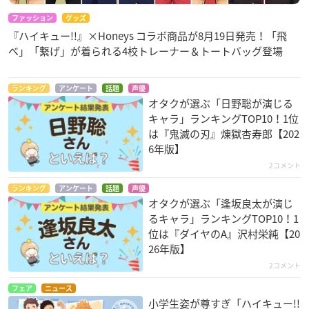
ファッション
グッズ
『ハイキュー!!』×Honeys コラボ商品が8月19日発売！「飛
べ」「繋げ」が着られる4校トレーナー＆トートバッグ登場
ランキング
アンケート
話題
声優
オタクが選ぶ「日野聡が演じる
キャラ」ランキングTOP10！1位
は『鬼滅の刃』煉󠄁獄杏寿郎【202
6年版】
2コメント
ランキング
アンケート
話題
声優
オタクが選ぶ「逢坂良太が演じ
るキャラ」ランキングTOP10！1
位は『ダイヤのA』沢村栄純【20
26年版】
2コメント
フェア
ニュース
小学生姿が尊すぎ「ハイキュー!!