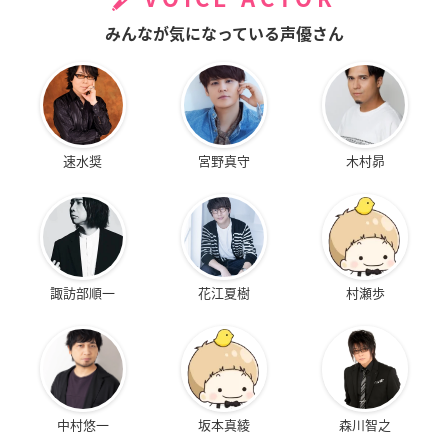
みんなが気になっている声優さん
速水奨
宮野真守
木村昴
諏訪部順一
花江夏樹
村瀬歩
中村悠一
坂本真綾
森川智之