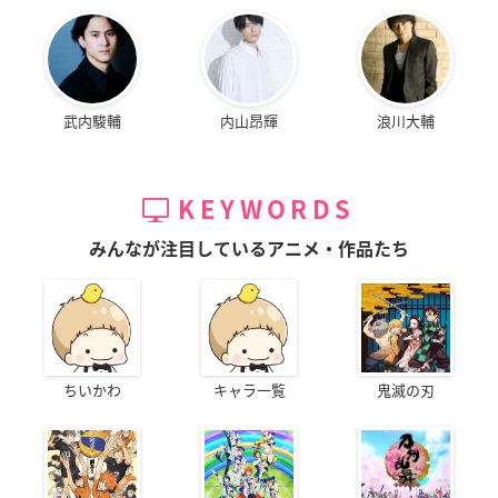
武内駿輔
内山昂輝
浪川大輔
KEYWORDS
みんなが注目しているアニメ・作品たち
ちいかわ
キャラ一覧
鬼滅の刃