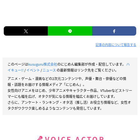
記事の内容について報告する
このページは
kusuguru株式会社
のにじめん編集部が作成・配信しています。
ハ
イキュー!!
/
イベント
/
ニュース
の最新情報はリンク先をご覧ください。
アニメ・ゲーム・漫画などの2次元コンテンツや、声優・舞台・俳優などの情
報・話題をお届けする情報メディア「にじめん」。
女性向けアニメをはじめ、少年アニメやキャラクター作品、VTuberなどストリー
マーにも幅を広げ、オタクが気になる情報を幅広くお届けしています。
さらに、アンケート・ランキング・オタ活（推し活）お役立ち情報など、女性オ
タクがワクワク楽しめるようなコンテンツも発信しています。
VOICE ACTOR