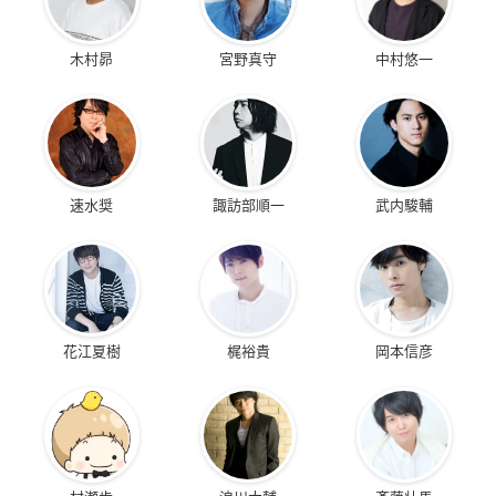
木村昴
宮野真守
中村悠一
速水奨
諏訪部順一
武内駿輔
花江夏樹
梶裕貴
岡本信彦