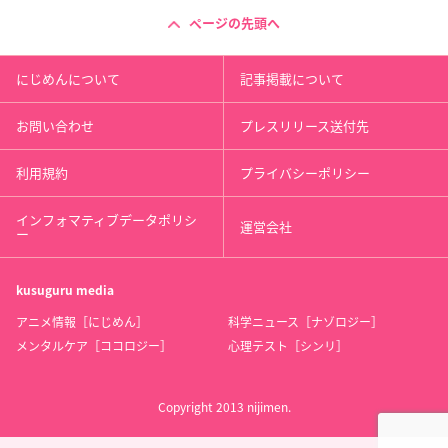
ページの先頭へ
にじめんについて
記事掲載について
お問い合わせ
プレスリリース送付先
利用規約
プライバシーポリシー
インフォマティブデータポリシ
運営会社
ー
kusuguru
media
アニメ情報［にじめん］
科学ニュース［ナゾロジー］
メンタルケア［ココロジー］
心理テスト［シンリ］
Copyright 2013 nijimen.