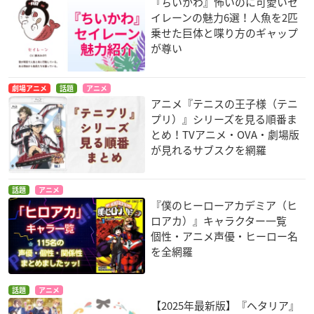
『ちいかわ』怖いのに可愛いセ
イレーンの魅力6選！人魚を2匹
乗せた巨体と喋り方のギャップ
が尊い
劇場アニメ
話題
アニメ
アニメ『テニスの王子様（テニ
プリ）』シリーズを見る順番ま
とめ！TVアニメ・OVA・劇場版
が見れるサブスクを網羅
話題
アニメ
『僕のヒーローアカデミア（ヒ
ロアカ）』キャラクター一覧
個性・アニメ声優・ヒーロー名
を全網羅
話題
アニメ
【2025年最新版】『ヘタリア』