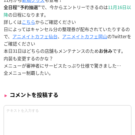
11月から
新規グッズ
も登場！
で、今からエントリーできるのは
11月16日以
全日程”予約抽選”
降
の日程になります。
詳しくは
こちら
からご確認ください
日によってはキャンセル分の整理券が配布されていたりするの
で、
アニメイトカフェ仙台
、
アニメイトカフェ岡山
のTwitterを
ご確認ください
本日31日はどちらの店舗もメンテナンスのため
です。
お休み
内装も変更するのかな？
メニューが審神者にサービスたっぷり仕様で驚きました…
全メニュー制覇したい。
コメントを投稿する