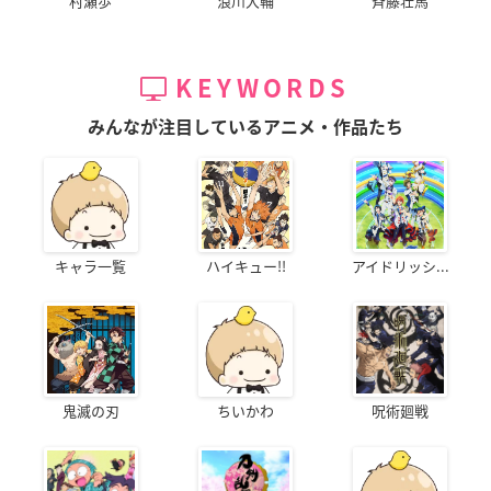
村瀬歩
浪川大輔
斉藤壮馬
KEYWORDS
みんなが注目しているアニメ・作品たち
キャラ一覧
ハイキュー!!
アイドリッシ...
鬼滅の刃
ちいかわ
呪術廻戦