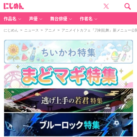
に
じ
め
ん
作品名
声優
舞台俳優
作者名
にじめん
>
ニュース
>
アニメ
> アニメイトカフェ『刀剣乱舞』新メニュー公